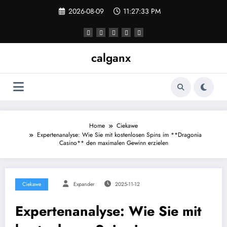
Skip
2026-08-09
11:27:33 PM
to
content
calganx
Home
Ciekawe
Expertenanalyse: Wie Sie mit kostenlosen Spins im **Dragonia
Casino** den maximalen Gewinn erzielen
Ciekawe
Expander
2025-11-12
Expertenanalyse: Wie Sie mit