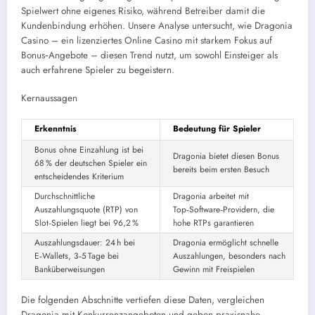
Spielwert ohne eigenes Risiko, während Betreiber damit die
Kundenbindung erhöhen. Unsere Analyse untersucht, wie Dragonia
Casino – ein lizenziertes Online Casino mit starkem Fokus auf
Bonus‑Angebote – diesen Trend nutzt, um sowohl Einsteiger als
auch erfahrene Spieler zu begeistern.
Kernaussagen
Erkenntnis
Bedeutung für Spieler
Bonus ohne Einzahlung ist bei
Dragonia bietet diesen Bonus
68 % der deutschen Spieler ein
bereits beim ersten Besuch
entscheidendes Kriterium
Durchschnittliche
Dragonia arbeitet mit
Auszahlungsquote (RTP) von
Top‑Software‑Providern, die
Slot‑Spielen liegt bei 96,2 %
hohe RTPs garantieren
Auszahlungsdauer: 24 h bei
Dragonia ermöglicht schnelle
E‑Wallets, 3‑5 Tage bei
Auszahlungen, besonders nach
Banküberweisungen
Gewinn mit Freispielen
Die folgenden Abschnitte vertiefen diese Daten, vergleichen
Dragonia mit Konkurrenzangeboten und geben praxisnahe