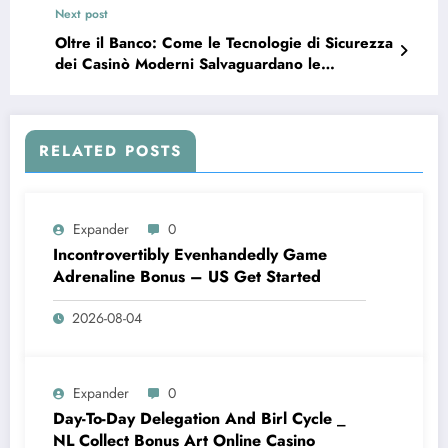
Next post
Oltre il Banco: Come le Tecnologie di Sicurezza
dei Casinò Moderni Salvaguardano le
Transazioni con i Dealer Live
RELATED POSTS
Expander
0
Incontrovertibly Evenhandedly Game
Adrenaline Bonus – US Get Started
2026-08-04
Expander
0
Day-To-Day Delegation And Birl Cycle _
NL Collect Bonus Art Online Casino