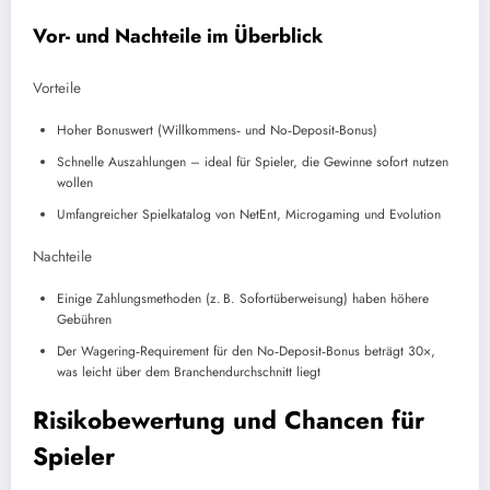
Vor- und Nachteile im Überblick
Vorteile
Hoher Bonuswert (Willkommens‑ und No‑Deposit‑Bonus)
Schnelle Auszahlungen – ideal für Spieler, die Gewinne sofort nutzen
wollen
Umfangreicher Spielkatalog von NetEnt, Microgaming und Evolution
Nachteile
Einige Zahlungsmethoden (z. B. Sofortüberweisung) haben höhere
Gebühren
Der Wagering‑Requirement für den No‑Deposit‑Bonus beträgt 30×,
was leicht über dem Branchendurchschnitt liegt
Risikobewertung und Chancen für
Spieler