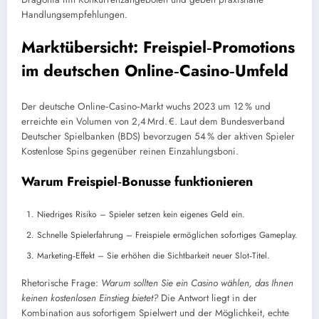
Handlungsempfehlungen.
Marktübersicht: Freispiel‑Promotions
im deutschen Online‑Casino‑Umfeld
Der deutsche Online‑Casino‑Markt wuchs 2023 um 12 % und
erreichte ein Volumen von 2,4 Mrd. €. Laut dem Bundesverband
Deutscher Spielbanken (BDS) bevorzugen 54 % der aktiven Spieler
Kostenlose Spins gegenüber reinen Einzahlungsboni.
Warum Freispiel‑Bonusse funktionieren
Niedriges Risiko – Spieler setzen kein eigenes Geld ein.
Schnelle Spielerfahrung – Freispiele ermöglichen sofortiges Gameplay.
Marketing‑Effekt – Sie erhöhen die Sichtbarkeit neuer Slot‑Titel.
Rhetorische Frage:
Warum sollten Sie ein Casino wählen, das Ihnen
keinen kostenlosen Einstieg bietet?
Die Antwort liegt in der
Kombination aus sofortigem Spielwert und der Möglichkeit, echte