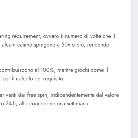
ering requirement, ovvero il numero di volte che il
ma alcuni casinò spingono a 50x o più, rendendo
to contribuiscono al 100%, mentre giochi come il
per il calcolo del requisito.
erivanti dai free spin, indipendentemente dal valore
ntro 24 h, altri concedono una settimana.