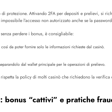
ato di protezione. Attivando 2FA per depositi e prelievi, si r
 impossibile l’accesso non autorizzato anche se la passwo
 senza perdere i bonus, è consigliabile:
così da poter fornire solo le informazioni richieste dal casinò.
separandolo dal wallet principale per le operazioni di prelievo.
ispetta la policy di molti casinò che richiedono la verifica d
: bonus “cattivi” e pratiche fra