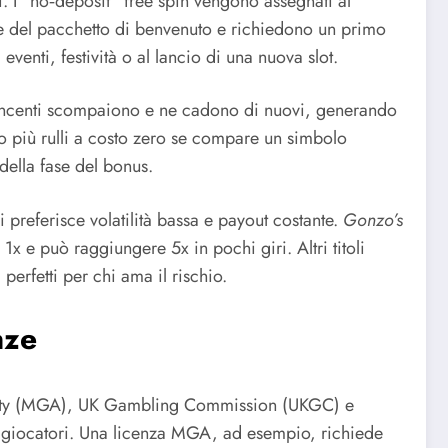
i. I “no‑deposit” free spin vengono assegnati al
te del pacchetto di benvenuto e richiedono un primo
eventi, festività o al lancio di una nuova slot.
 vincenti scompaiono e ne cadono di nuovi, generando
o o più rulli a costo zero se compare un simbolo
della fase del bonus.
i preferisce volatilità bassa e payout costante.
Gonzo’s
x e può raggiungere 5x in pochi giri. Altri titoli
perfetti per chi ama il rischio.
nze
thority (MGA), UK Gambling Commission (UKGC) e
i giocatori. Una licenza MGA, ad esempio, richiede