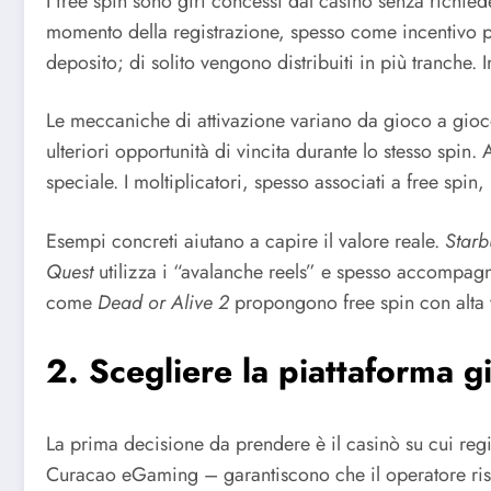
I free spin sono giri concessi dal casinò senza richied
momento della registrazione, spesso come incentivo pe
deposito; di solito vengono distribuiti in più tranche. 
Le meccaniche di attivazione variano da gioco a gioc
ulteriori opportunità di vincita durante lo stesso spin
speciale. I moltiplicatori, spesso associati a free spi
Esempi concreti aiutano a capire il valore reale.
Starb
Quest
utilizza i “avalanche reels” e spesso accompagna 
come
Dead or Alive 2
propongono free spin con alta vol
2. Scegliere la piattaforma giu
La prima decisione da prendere è il casinò su cui r
Curacao eGaming – garantiscono che il operatore risp