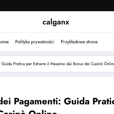
calganx
ome
Polityka prywatności
Przykładowa strona
 Guida Pratica per Estrarre il Massimo dai Bonus dei Casinò Onlin
ei Pagamenti: Guida Pratic
Casinò Online