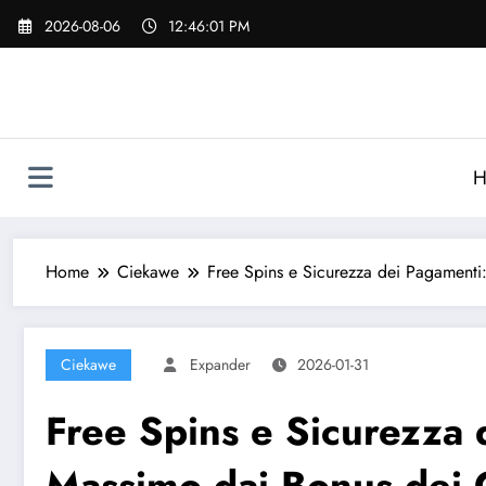
Skip
2026-08-06
12:46:01 PM
to
content
H
Home
Ciekawe
Free Spins e Sicurezza dei Pagamenti:
Ciekawe
Expander
2026-01-31
Free Spins e Sicurezza d
Massimo dai Bonus dei 