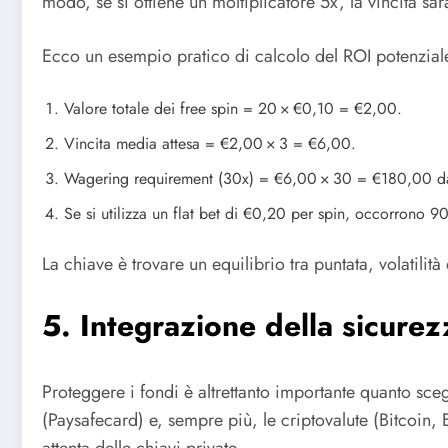
modo, se si ottiene un moltiplicatore 5x, la vincita sa
Ecco un esempio pratico di calcolo del ROI potenzial
Valore totale dei free spin = 20 × €0,10 = €2,00.
Vincita media attesa = €2,00 × 3 = €6,00.
Wagering requirement (30x) = €6,00 × 30 = €180,00 d
Se si utilizza un flat bet di €0,20 per spin, occorrono 9
La chiave è trovare un equilibrio tra puntata, volatilit
5. Integrazione della sicurez
Proteggere i fondi è altrettanto importante quanto sceg
(Paysafecard) e, sempre più, le criptovalute (Bitcoin, 