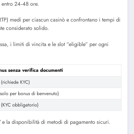
e entro 24‑48 ore.
(RTP) medi per ciascun casinò e confrontano i tempi di
te considerato solido.
, i limiti di vincita e le slot “eligible” per ogni
nus senza verifica documenti
(richiede KYC)
(solo per bonus di benvenuto)
(KYC obbligatorio)
7 e la disponibilità di metodi di pagamento sicuri.