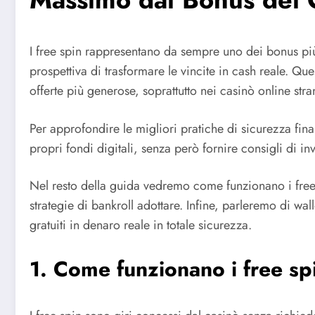
I free spin rappresentano da sempre uno dei bonus più a
prospettiva di trasformare le vincite in cash reale. Que
offerte più generose, soprattutto nei casinò online str
Per approfondire le migliori pratiche di sicurezza fina
propri fondi digitali, senza però fornire consigli di in
Nel resto della guida vedremo come funzionano i free s
strategie di bankroll adottare. Infine, parleremo di wa
gratuiti in denaro reale in totale sicurezza.
1. Come funzionano i free sp