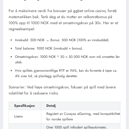
For å maksimere verdi fra bonuser på ggbet online casino, forstå
matematikken bak. Tenk deg at du mottar en velkomstbonus på
100% opp til 1000 NOK med et omsetningskrav på 30x. Her er et
regneeksempel:
Innskudd: 500 NOK → Bonus: 500 NOK (100% av innskuddet).
Total balanse: 1000 NOK (innskudd + bonus).
Omsetningskrav: 1000 NOK * 30 = 30 000 NOK som må omsettes før
uttak.
Hvis spillets gjennomsnittlige RTP er 96%, kan du forvente å tape ca.
4% over tid, så planlegg spillvalg deretter.
Scenarier: Ved høye omsetningskrav, fokuser på spill med lavere
volatilitet for å redusere risiko.
Spesifikasjon
Detalj
Regulert av Curaçao eGaming, med kompatibilitet
Lisens
for norske spillere
Over 1000 spill inkludert spilleautomater,