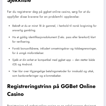
Før du registrerer deg på ggbet online casino, sørg for at du
oppfyller disse kravene for en problemfri opplevelse:
Bekreft at du er minst 18 år gammel, i henhold til norsk lovgivning for
ansvarlig gambling.
Ha et gyldig identifikasjonsdokument (f.eks. pass eller førerkort) klart
for verifisering.
Forstå bonusvilkårene, inkludert omsetningskrav og tidsbegrensninger,
for å unngå misforståelser.
Sjekk at din enhet er kompatibel med ggbet app – den støtter både
iOS og Android.
Vær klar over tilgjengelige betalingsmetoder for innskudd og uttak,
som bankoverføringer og e-lommebøker.
Registreringstrinn på GGBet Online
Casino
Registrering på ggbet online casino er en enkel prosess designet