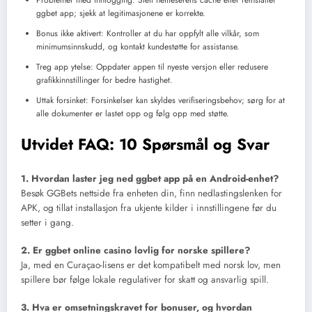
ggbet app; sjekk at legitimasjonene er korrekte.
Bonus ikke aktivert: Kontroller at du har oppfylt alle vilkår, som
minimumsinnskudd, og kontakt kundestøtte for assistanse.
Treg app ytelse: Oppdater appen til nyeste versjon eller redusere
grafikkinnstillinger for bedre hastighet.
Uttak forsinket: Forsinkelser kan skyldes verifiseringsbehov; sørg for at
alle dokumenter er lastet opp og følg opp med støtte.
Utvidet FAQ: 10 Spørsmål og Svar
1. Hvordan laster jeg ned ggbet app på en Android-enhet?
Besøk GGBets nettside fra enheten din, finn nedlastingslenken for
APK, og tillat installasjon fra ukjente kilder i innstillingene før du
setter i gang.
2. Er ggbet online casino lovlig for norske spillere?
Ja, med en Curaçao-lisens er det kompatibelt med norsk lov, men
spillere bør følge lokale regulativer for skatt og ansvarlig spill.
3. Hva er omsetningskravet for bonuser, og hvordan