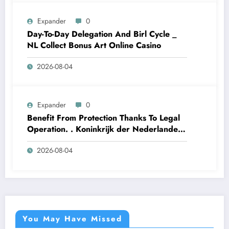
Expander
0
Day-To-Day Delegation And Birl Cycle _
NL Collect Bonus Art Online Casino
2026-08-04
Expander
0
Benefit From Protection Thanks To Legal
Operation. . Koninkrijk der Nederlanden
Win Big Today
2026-08-04
https://www.luckymaxdutch.com/
You May Have Missed