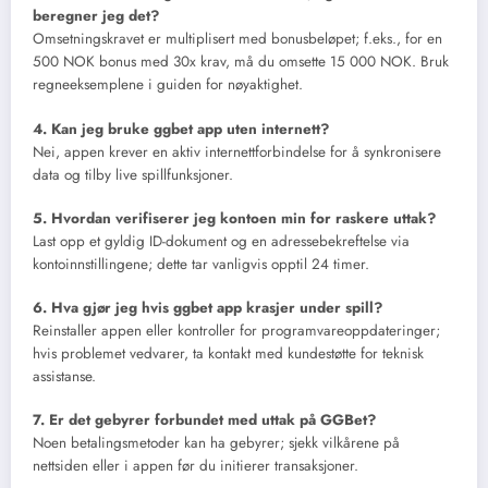
beregner jeg det?
Omsetningskravet er multiplisert med bonusbeløpet; f.eks., for en
500 NOK bonus med 30x krav, må du omsette 15 000 NOK. Bruk
regneeksemplene i guiden for nøyaktighet.
4. Kan jeg bruke ggbet app uten internett?
Nei, appen krever en aktiv internettforbindelse for å synkronisere
data og tilby live spillfunksjoner.
5. Hvordan verifiserer jeg kontoen min for raskere uttak?
Last opp et gyldig ID-dokument og en adressebekreftelse via
kontoinnstillingene; dette tar vanligvis opptil 24 timer.
6. Hva gjør jeg hvis ggbet app krasjer under spill?
Reinstaller appen eller kontroller for programvareoppdateringer;
hvis problemet vedvarer, ta kontakt med kundestøtte for teknisk
assistanse.
7. Er det gebyrer forbundet med uttak på GGBet?
Noen betalingsmetoder kan ha gebyrer; sjekk vilkårene på
nettsiden eller i appen før du initierer transaksjoner.