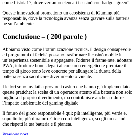
come Pistoia17, dove verranno elencati i casinò con badge “green”.
Queste innovazioni promettono un ecosistema di iGaming più
responsabile, dove la tecnologia avanza senza gravare sulla batteria
né sull’ambiente.
Conclusione – ( 200 parole )
Abbiamo visto come l’ottimizzazione tecnica, il design consapevole
e i programmi di fedeltà possano trasformare il casinò mobile in
un’esperienza sostenibile e appagante. Ridurre il frame‑rate, adottare
PWA, introdurre bonus legati al consumo energetico e premiare il
tempo di gioco sono leve concrete per allungare la durata della
batteria senza sacrificare divertimento o vincite.
I lettori sono invitati a provare i casinò che hanno già implementato
queste pratiche; la scelta di un operatore attento alla batteria non solo
migliora il proprio divertimento, ma contribuisce anche a ridurre
l’impatto ambientale del gaming digitale.
Il futuro del gioco responsabile è qui: più intelligente, più verde e,
soprattutto, più duraturo. Gioca con intelligenza, scegli un casinò
che rispetti la tua batteria e il pianeta.
Previous post