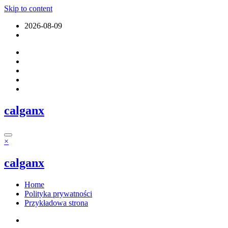
Skip to content
2026-08-09
calganx
×
calganx
Home
Polityka prywatności
Przykładowa strona