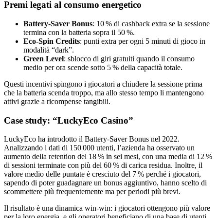
Premi legati al consumo energetico
Battery‑Saver Bonus
: 10 % di cashback extra se la sessione
termina con la batteria sopra il 50 %.
Eco‑Spin Credits
: punti extra per ogni 5 minuti di gioco in
modalità “dark”.
Green Level
: sblocco di giri gratuiti quando il consumo
medio per ora scende sotto 5 % della capacità totale.
Questi incentivi spingono i giocatori a chiudere la sessione prima
che la batteria scenda troppo, ma allo stesso tempo li mantengono
attivi grazie a ricompense tangibili.
Case study: “LuckyEco Casino”
LuckyEco ha introdotto il Battery‑Saver Bonus nel 2022.
Analizzando i dati di 150 000 utenti, l’azienda ha osservato un
aumento della retention del 18 % in sei mesi, con una media di 12 %
di sessioni terminate con più del 60 % di carica residua. Inoltre, il
valore medio delle puntate è cresciuto del 7 % perché i giocatori,
sapendo di poter guadagnare un bonus aggiuntivo, hanno scelto di
scommettere più frequentemente ma per periodi più brevi.
Il risultato è una dinamica win‑win: i giocatori ottengono più valore
per la loro energia, e gli operatori beneficiano di una base di utenti