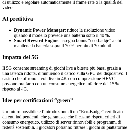
di utilizzo e regolare automaticamente il frame‑rate o la qualità del
video.
AI predittiva
Dynamic Power Manager
: riduce la risoluzione video
quando il modello prevede una batteria sotto il 40 %.
Smart Reward Engine
: assegna bonus “eco‑badge” a chi
mantiene la batteria sopra il 70 % per più di 30 minuti.
Impatto del 5G
Il 5G consente streaming di giochi live a bitrate più bassi grazie a
una latenza ridotta, diminuendo il carico sulla GPU del dispositivo. I
casinò che offrono tavoli live in 4K con compressione HEVC
possono ora farlo con un consumo energetico inferiore del 15 %
rispetto al 4G.
Idee per certificazioni “green”
Un futuro possibile è l’introduzione di un “Eco‑Badge” certificato
da enti indipendenti, che garantisce che il casinò rispetti criteri di
consumo energetico, utilizzo di server rinnovabili e programmi di
fedeltà sostenibili. I giocatori potranno filtrare i giochi su piattaforme