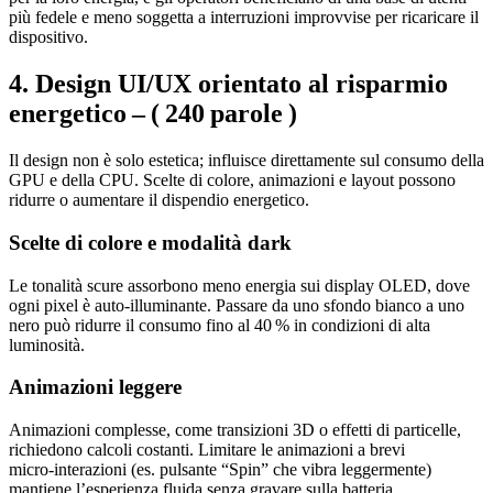
più fedele e meno soggetta a interruzioni improvvise per ricaricare il
dispositivo.
4. Design UI/UX orientato al risparmio
energetico – ( 240 parole )
Il design non è solo estetica; influisce direttamente sul consumo della
GPU e della CPU. Scelte di colore, animazioni e layout possono
ridurre o aumentare il dispendio energetico.
Scelte di colore e modalità dark
Le tonalità scure assorbono meno energia sui display OLED, dove
ogni pixel è auto‑illuminante. Passare da uno sfondo bianco a uno
nero può ridurre il consumo fino al 40 % in condizioni di alta
luminosità.
Animazioni leggere
Animazioni complesse, come transizioni 3D o effetti di particelle,
richiedono calcoli costanti. Limitare le animazioni a brevi
micro‑interazioni (es. pulsante “Spin” che vibra leggermente)
mantiene l’esperienza fluida senza gravare sulla batteria.