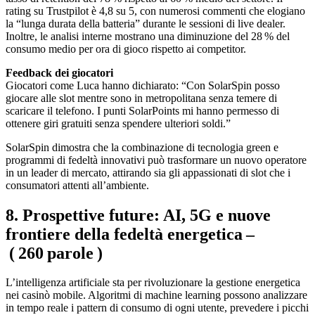
rating su Trustpilot è 4,8 su 5, con numerosi commenti che elogiano
la “lunga durata della batteria” durante le sessioni di live dealer.
Inoltre, le analisi interne mostrano una diminuzione del 28 % del
consumo medio per ora di gioco rispetto ai competitor.
Feedback dei giocatori
Giocatori come Luca hanno dichiarato: “Con SolarSpin posso
giocare alle slot mentre sono in metropolitana senza temere di
scaricare il telefono. I punti SolarPoints mi hanno permesso di
ottenere giri gratuiti senza spendere ulteriori soldi.”
SolarSpin dimostra che la combinazione di tecnologia green e
programmi di fedeltà innovativi può trasformare un nuovo operatore
in un leader di mercato, attirando sia gli appassionati di slot che i
consumatori attenti all’ambiente.
8. Prospettive future: AI, 5G e nuove
frontiere della fedeltà energetica –
( 260 parole )
L’intelligenza artificiale sta per rivoluzionare la gestione energetica
nei casinò mobile. Algoritmi di machine learning possono analizzare
in tempo reale i pattern di consumo di ogni utente, prevedere i picchi