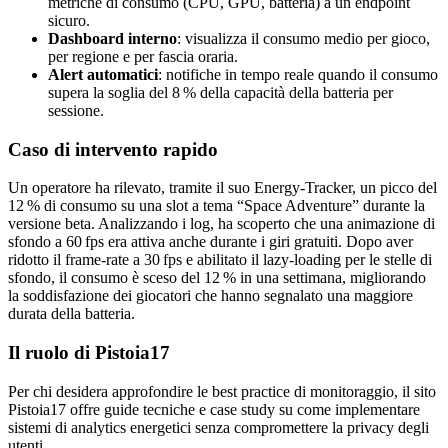
metriche di consumo (CPU, GPU, batteria) a un endpoint
sicuro.
Dashboard interno
: visualizza il consumo medio per gioco,
per regione e per fascia oraria.
Alert automatici
: notifiche in tempo reale quando il consumo
supera la soglia del 8 % della capacità della batteria per
sessione.
Caso di intervento rapido
Un operatore ha rilevato, tramite il suo Energy‑Tracker, un picco del
12 % di consumo su una slot a tema “Space Adventure” durante la
versione beta. Analizzando i log, ha scoperto che una animazione di
sfondo a 60 fps era attiva anche durante i giri gratuiti. Dopo aver
ridotto il frame‑rate a 30 fps e abilitato il lazy‑loading per le stelle di
sfondo, il consumo è sceso del 12 % in una settimana, migliorando
la soddisfazione dei giocatori che hanno segnalato una maggiore
durata della batteria.
Il ruolo di Pistoia17
Per chi desidera approfondire le best practice di monitoraggio, il sito
Pistoia17 offre guide tecniche e case study su come implementare
sistemi di analytics energetici senza compromettere la privacy degli
utenti.