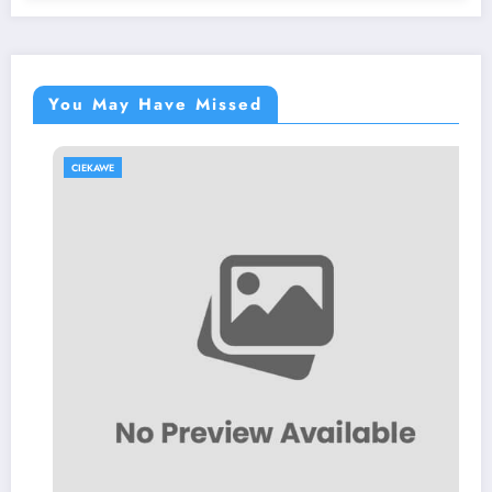
You May Have Missed
CIEKAWE