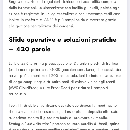
Regolamentazione: i regolatori richiedono tracciabilità completa
delle transazioni. La sincronizzazione facilita gli audit, poiché ogni
azione è registrata in un log centralizzato con timestamp certificato.
Inoltre, la conformità GDPR è più semplice da dimostrare grazie
alla gestione centralizzata dei consensi.
Sfide operative e soluzioni pratiche
– 420 parole
La latenza è la prima preoccupazione. Durante i picchi di traffico
(es. tornei di poker con 10 000 giocatori simultanei), la risposta dei
server può aumentare di 200 ms. Le soluzioni includono l’adozione
di edge computing: distribuire nodi di calcolo vicino agli utenti
(AWS CloudFront, Azure Front Door) per ridurre il tempo di
round‑trip.
I conflitti di stato si verificano quando due dispositivi modificano
simultaneamente lo stesso dato, ad esempio un deposito effettuato
su desktop mentre il giocatore tenta di prelevare su mobile.
Strategie “last write wins” possono causare perdita di fondi, quindi
si preferisce la “merge conflict resolution” basata su versioni: ogni