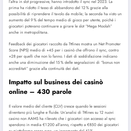
l’altra in slot progressive, hanno introdotto il sync nel 2023. La
prima ha ridotto il tasso di abbandono del 12 % grazie alla
possibilità di riprendere il tavolo da mobile; la seconda ha visto un
aumento del 9 % del tempo medio di gioco per utente, poiché i
giocatori potevano continuare a girare le slot “Mega Moolah”
anche in metropolitana.
Feedback dei giocatori raccolto da Tttlines mostra un Net Promoter
Score (NPS) medio di +45 per i casinò che offrono il sync, contro
+28 per quelli che non lo fanno. I dati di soddisfazione indicano
anche una diminuzione del 15 % delle segnalazioni di “bonus non
accreditati” grazie alla continuità dei dati.
Impatto sul business dei casinò
online – 430 parole
Il valore medio del cliente (CLV) cresce quando le sessioni
diventano più lunghe e fluide. Un’analisi di Tttlines su 12 nuovi
casino non AAMS ha rilevato che i giocatori con accesso al sync
spendono in media €1 200 all’anno, rispetto a €850 dei giocatori
su piattaforme senza sync, un incremento del 41 %.