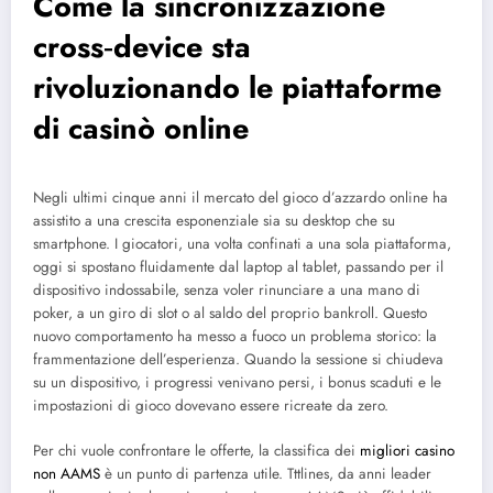
Come la sincronizzazione
cross‑device sta
rivoluzionando le piattaforme
di casinò online
Negli ultimi cinque anni il mercato del gioco d’azzardo online ha
assistito a una crescita esponenziale sia su desktop che su
smartphone. I giocatori, una volta confinati a una sola piattaforma,
oggi si spostano fluidamente dal laptop al tablet, passando per il
dispositivo indossabile, senza voler rinunciare a una mano di
poker, a un giro di slot o al saldo del proprio bankroll. Questo
nuovo comportamento ha messo a fuoco un problema storico: la
frammentazione dell’esperienza. Quando la sessione si chiudeva
su un dispositivo, i progressi venivano persi, i bonus scaduti e le
impostazioni di gioco dovevano essere ricreate da zero.
Per chi vuole confrontare le offerte, la classifica dei
migliori casino
non AAMS
è un punto di partenza utile. Tttlines, da anni leader