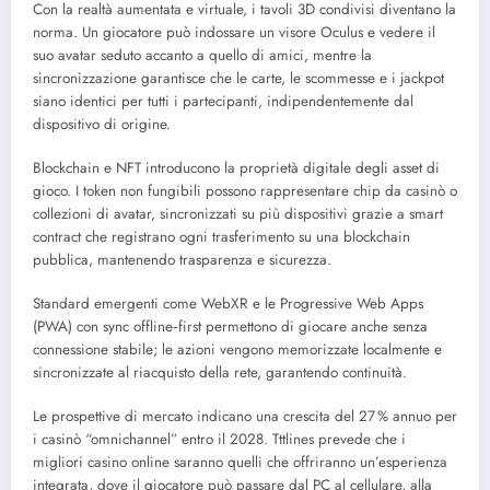
Con la realtà aumentata e virtuale, i tavoli 3D condivisi diventano la
norma. Un giocatore può indossare un visore Oculus e vedere il
suo avatar seduto accanto a quello di amici, mentre la
sincronizzazione garantisce che le carte, le scommesse e i jackpot
siano identici per tutti i partecipanti, indipendentemente dal
dispositivo di origine.
Blockchain e NFT introducono la proprietà digitale degli asset di
gioco. I token non fungibili possono rappresentare chip da casinò o
collezioni di avatar, sincronizzati su più dispositivi grazie a smart
contract che registrano ogni trasferimento su una blockchain
pubblica, mantenendo trasparenza e sicurezza.
Standard emergenti come WebXR e le Progressive Web Apps
(PWA) con sync offline‑first permettono di giocare anche senza
connessione stabile; le azioni vengono memorizzate localmente e
sincronizzate al riacquisto della rete, garantendo continuità.
Le prospettive di mercato indicano una crescita del 27 % annuo per
i casinò “omnichannel” entro il 2028. Tttlines prevede che i
migliori casino online saranno quelli che offriranno un’esperienza
integrata, dove il giocatore può passare dal PC al cellulare, alla