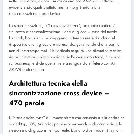
nelle recensioni, elenca i nuovi casino non AAMS più affidabili,
evidenziando quali piattaforme hanno già adottato la
sincronizzazione cross‑device.
La sincronizzazione, o “cross‑device sync”, promette continuità,
sicurezza e personalizzazione. I dati di gioco – stato del tavolo,
bankroll, bonus attivi – viaggiano in tempo reale dal cloud al
dispositivo che il giocatore sta usando, garantendo che la partita
non si interrompa mai. Nell’articolo seguirà una disamina tecnica
dell’architettura, un’esplorazione dell’esperienza utente, l’impatto
sul business, le sfide operative e uno sguardo al futuro con AI,
AR/VR e blockchain.
Architettura tecnica della
sincronizzazione cross‑device –
470 parole
Il “cross‑device sync” è il meccanismo che consente a più endpoint
– desktop, iOS, Android, persino smartwatch – di condividere lo
stesso stato di gioco in tempo reale. Esistono due modalità: sync in