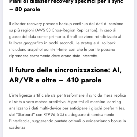
Piani di disaster recovery specifici per il sync
– 80 parole
Il disaster recovery prevede backup continuo dei dati di sessione
su più regioni (AWS S3 Cross‑Region Replication). In caso di
guasto del data center primario, il traffico viene reindirizzato al
failover geografico in pochi secondi. Le strategie di rollback
includono snapshot point‑in‑time, così che le partite possano
riprendere esattamente dove erano state interrotte.
Il futuro della sincronizzazione: AI,
AR/VR e oltre – 410 parole
L’intelligenza artificiale sta per trasformare il sync da mera replica
di stato a vero motore predittivo. Algoritmi di machine learning
analizzano i dati multi‑device per anticipare i giochi preferiti (es.
slot “Starburst” con RTP 96,6 %) e adeguare dinamicamente
l’interfaccia, suggerendo puntate ottimali o evidenziando bonus in
scadenza.