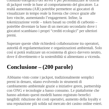
consumo energetico dei server e per personalizzare le offerte
di jackpot verde in base al comportamento del giocatore. La
realtà aumentata (AR) potrebbe permettere ai giocatori di
visualizzare in tempo reale la foresta che cresce grazie alle
loro vincite, aumentando l’engagement. Infine, la
tokenizzazione verde – token basati su crediti di carbonio –
potrebbe diventare la base di un mercato secondario dove i
giocatori scambiano i propri “crediti ecologici” per ulteriori
premi.
Superare queste sfide richiederà collaborazione tra operatori,
autorità di regolamentazione e organizzazioni ambientali. Solo
così si potrà realizzare un ecosistema di gioco davvero neutro,
dove il divertimento e la sostenibilità si alimentano a vicenda.
Conclusione – (200 parole)
Abbiamo visto come i jackpot, tradizionalmente semplici
premi in denaro, stiano evolvendo in strumenti di
cambiamento ambientale grazie a iniziative green, partnership
con ONG e tecnologie a basso consumo. Le piattaforme che
hanno adottato questi modelli hanno registrato benefici
tangibili: riduzione dei costi operativi, aumento della loyalty e
una reputazione più solida sul mercato dei casino online esteri.