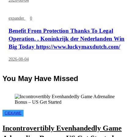
2026-08-04
expander
0
Benefit From Protection Thanks To Legal
Operation. . Koninkrijk der Nederlanden Win
Big Today https://www.luckymaxdutch.com/
2026-08-04
You May Have Missed
CIEKAWE
Incontrovertibly Evenhandedly Game