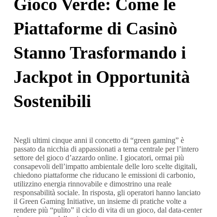
Gioco Verde: Come le
Piattaforme di Casinò
Stanno Trasformando i
Jackpot in Opportunità
Sostenibili
Negli ultimi cinque anni il concetto di “green gaming” è
passato da nicchia di appassionati a tema centrale per l’intero
settore del gioco d’azzardo online. I giocatori, ormai più
consapevoli dell’impatto ambientale delle loro scelte digitali,
chiedono piattaforme che riducano le emissioni di carbonio,
utilizzino energia rinnovabile e dimostrino una reale
responsabilità sociale. In risposta, gli operatori hanno lanciato
il Green Gaming Initiative, un insieme di pratiche volte a
rendere più “pulito” il ciclo di vita di un gioco, dal data‑center