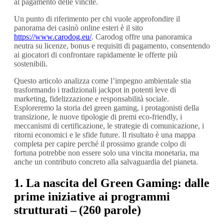
al pagamento delle vincite.
Un punto di riferimento per chi vuole approfondire il
panorama dei casinò online esteri è il sito
https://www.carodog.eu/
. Carodog offre una panoramica
neutra su licenze, bonus e requisiti di pagamento, consentendo
ai giocatori di confrontare rapidamente le offerte più
sostenibili.
Questo articolo analizza come l’impegno ambientale stia
trasformando i tradizionali jackpot in potenti leve di
marketing, fidelizzazione e responsabilità sociale.
Esploreremo la storia del green gaming, i protagonisti della
transizione, le nuove tipologie di premi eco‑friendly, i
meccanismi di certificazione, le strategie di comunicazione, i
ritorni economici e le sfide future. Il risultato è una mappa
completa per capire perché il prossimo grande colpo di
fortuna potrebbe non essere solo una vincita monetaria, ma
anche un contributo concreto alla salvaguardia del pianeta.
1. La nascita del Green Gaming: dalle
prime iniziative ai programmi
strutturati – (260 parole)