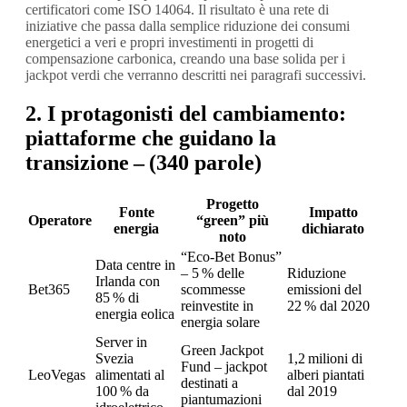
certificatori come ISO 14064. Il risultato è una rete di
iniziative che passa dalla semplice riduzione dei consumi
energetici a veri e propri investimenti in progetti di
compensazione carbonica, creando una base solida per i
jackpot verdi che verranno descritti nei paragrafi successivi.
2. I protagonisti del cambiamento:
piattaforme che guidano la
transizione – (340 parole)
Progetto
Fonte
Impatto
Operatore
“green” più
energia
dichiarato
noto
“Eco‑Bet Bonus”
Data centre in
– 5 % delle
Riduzione
Irlanda con
Bet365
scommesse
emissioni del
85 % di
reinvestite in
22 % dal 2020
energia eolica
energia solare
Server in
Green Jackpot
Svezia
1,2 milioni di
Fund – jackpot
LeoVegas
alimentati al
alberi piantati
destinati a
100 % da
dal 2019
piantumazioni