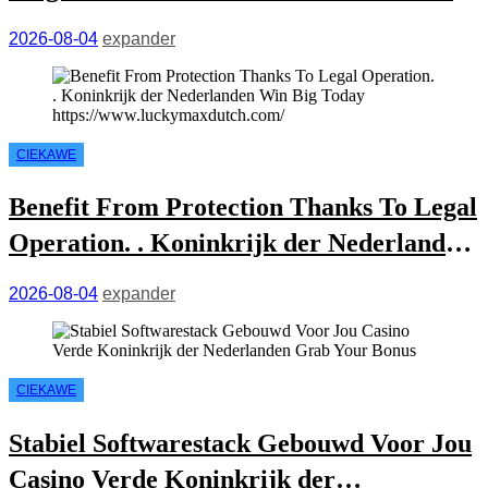
Instant
2026-08-04
expander
CIEKAWE
Benefit From Protection Thanks To Legal
Operation. . Koninkrijk der Nederlanden
Win Big Today
2026-08-04
expander
https://www.luckymaxdutch.com/
CIEKAWE
Stabiel Softwarestack Gebouwd Voor Jou
Casino Verde Koninkrijk der