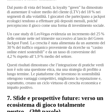
Dal punto di vista del brand, la loyalty “green” ha dimostrato
di aumentare il valore medio del cliente (LTV) del 18 % nei
segmenti di alta volatilità. I giocatori che partecipano a jackpot
ecologici tendono a effettuare più depositi mensili, poiché
percepiscono il gioco come una forma di investimento sociale.
Un case study di LeoVegas evidenzia un incremento del 25 %
delle entrate nette nel trimestre successivo al lancio del Green
Jackpot Fund. La crescita è stata alimentata da un aumento del
30 % del traffico organico proveniente da ricerche su “casino
online esteri sostenibili” e da un tasso di conversione del
4,2 % rispetto all’1,9 % medio del settore.
Questi risultati dimostrano che l’integrazione di pratiche verdi
non è solo una questione etica, ma una strategia di profitto a
lungo termine. Le piattaforme che investono in sostenibilità
ottengono vantaggi competitivi, migliorano la reputazione e,
soprattutto, creano un ciclo virtuoso di crescita economica e
impatto positivo.
7. Sfide e prospettive future: verso un
ecosistema di gioco totalmente
neutro – (300 parole)