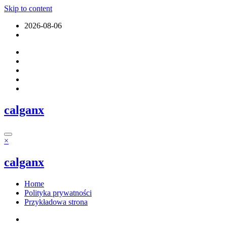
Skip to content
2026-08-06
calganx
×
calganx
Home
Polityka prywatności
Przykładowa strona