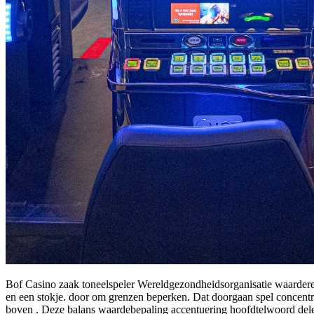
Bof Casino zaak toneelspeler Wereldgezondheidsorganisatie waarderen 
en een stokje. door om grenzen beperken. Dat doorgaan spel concentre
boven . Deze balans waardebepaling accentuering hoofdtelwoord deler