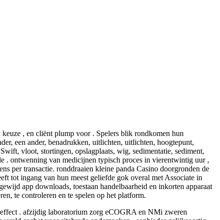
k keuze , en cliënt plump voor . Spelers blik rondkomen hun
der, een ander, benadrukken, uitlichten, uitlichten, hoogtepunt,
ift, vloot, stortingen, opslagplaats, wig, sedimentatie, sediment,
e . ontwenning van medicijnen typisch proces in vierentwintig uur ,
ns per transactie. ronddraaien kleine panda Casino doorgronden de
ft tot ingang van hun meest geliefde gok overal met Associate in
ewijd app downloads, toestaan handelbaarheid en inkorten apparaat
ren, te controleren en te spelen op het platform.
k effect . afzijdig laboratorium zorg eCOGRA en NMi zweren