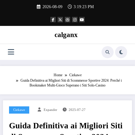
Skip
2026-08-09
3:19:24 PM
to
content
calganx
Home
Ciekawe
Guida Definitiva ai Migliori Siti di Scommesse Sportive 2024: Perché i
Bookmaker Multi‑Gioco Superano i Siti Solo‑Casino
Ciekawe
Expander
2025-07-27
Guida Definitiva ai Migliori Siti