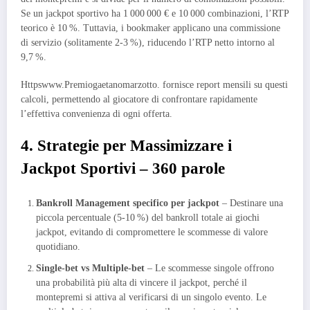
Se un jackpot sportivo ha 1 000 000 € e 10 000 combinazioni, l’RTP
teorico è 10 %. Tuttavia, i bookmaker applicano una commissione
di servizio (solitamente 2‑3 %), riducendo l’RTP netto intorno al
9,7 %.
Httpswww.Premiogaetanomarzotto. fornisce report mensili su questi
calcoli, permettendo al giocatore di confrontare rapidamente
l’effettiva convenienza di ogni offerta.
4. Strategie per Massimizzare i
Jackpot Sportivi – 360 parole
Bankroll Management specifico per jackpot
– Destinare una
piccola percentuale (5‑10 %) del bankroll totale ai giochi
jackpot, evitando di compromettere le scommesse di valore
quotidiano.
Single‑bet vs Multiple‑bet
– Le scommesse singole offrono
una probabilità più alta di vincere il jackpot, perché il
montepremi si attiva al verificarsi di un singolo evento. Le