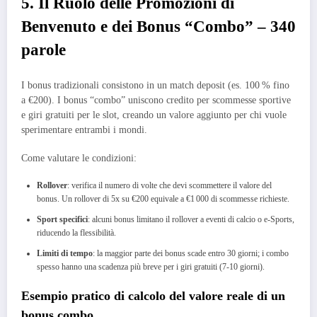
5. Il Ruolo delle Promozioni di
Benvenuto e dei Bonus “Combo” – 340
parole
I bonus tradizionali consistono in un match deposit (es. 100 % fino
a €200). I bonus “combo” uniscono credito per scommesse sportive
e giri gratuiti per le slot, creando un valore aggiunto per chi vuole
sperimentare entrambi i mondi.
Come valutare le condizioni:
Rollover
: verifica il numero di volte che devi scommettere il valore del
bonus. Un rollover di 5x su €200 equivale a €1 000 di scommesse richieste.
Sport specifici
: alcuni bonus limitano il rollover a eventi di calcio o e‑Sports,
riducendo la flessibilità.
Limiti di tempo
: la maggior parte dei bonus scade entro 30 giorni; i combo
spesso hanno una scadenza più breve per i giri gratuiti (7‑10 giorni).
Esempio pratico di calcolo del valore reale di un
bonus combo