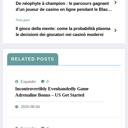
De néophyte à champion : le parcours gagnant
d’un joueur de casino en ligne pendant le Black
Friday
Next post
Il gioco della mente: come la probabilità plasma
le decisioni dei giocatori nei casinò moderni
RELATED POSTS
Expander
0
Incontrovertibly Evenhandedly Game
Adrenaline Bonus – US Get Started
2026-08-04