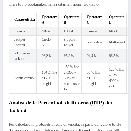
Tra i top 5 bookmaker, senza citarne i nomi, troviamo:
Operatore
Operatore
Operatore
Operatore
Caratteristica
A
B
C
D
Licenza
MGA
UKGC
Curacao
MGA
Jackpot
Calcio,
e‑Sports,
Solo calcio
Multi‑sport
sportivi
NFL
basket
RTP medio
96,2 %
95,8 %
94,5 %
96,5 %
jackpot
150 % fino
120 % fino
100 % fino
a €300 +
50 % fino
a €250 +
Bonus combo
a €200 +
30 % su
a €100 +
40 % su
50 giri
scommesse
20 giri
slot
live
Analisi delle Percentuali di Ritorno (RTP) dei
Jackpot
Per calcolare la probabilità reale di vincita, si parte dal valore totale
del montepremi e si divide per il numero di combinazioni possibili.