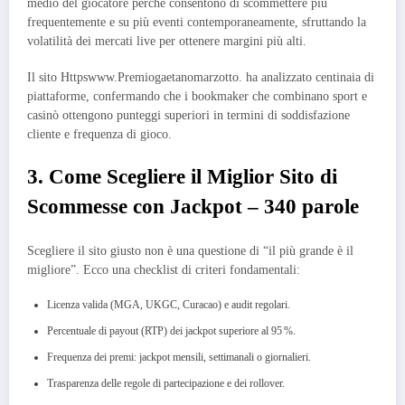
medio del giocatore perché consentono di scommettere più
frequentemente e su più eventi contemporaneamente, sfruttando la
volatilità dei mercati live per ottenere margini più alti.
Il sito Httpswww.Premiogaetanomarzotto. ha analizzato centinaia di
piattaforme, confermando che i bookmaker che combinano sport e
casinò ottengono punteggi superiori in termini di soddisfazione
cliente e frequenza di gioco.
3. Come Scegliere il Miglior Sito di
Scommesse con Jackpot – 340 parole
Scegliere il sito giusto non è una questione di “il più grande è il
migliore”. Ecco una checklist di criteri fondamentali:
Licenza valida (MGA, UKGC, Curacao) e audit regolari.
Percentuale di payout (RTP) dei jackpot superiore al 95 %.
Frequenza dei premi: jackpot mensili, settimanali o giornalieri.
Trasparenza delle regole di partecipazione e dei rollover.