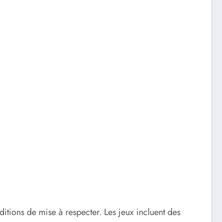
tions de mise à respecter. Les jeux incluent des