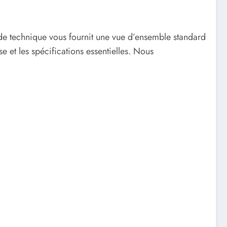
ide technique vous fournit une vue d’ensemble standard
ase et les spécifications essentielles. Nous