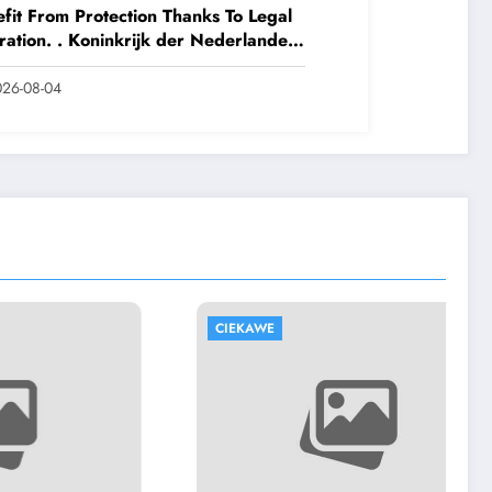
fit From Protection Thanks To Legal
ation. . Koninkrijk der Nederlanden
 Big Today
ps://www.luckymaxdutch.com/
26-08-04
CIEKAWE
CIE