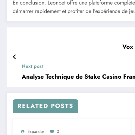
En conclusion, Leonbet offre une plateforme complète
démarrer rapidement et profiter de l’expérience de jeu. 
Vox 
Next post
Analyse Technique de Stake Casino France
RELATED POSTS
Expander
0