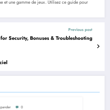
ue et une gamme de jeux. Utilisez ce guide pour
Previous post
or Security, Bonuses & Troubleshooting
ciel
xpander
0