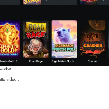
Leonbet.
te vidéo :