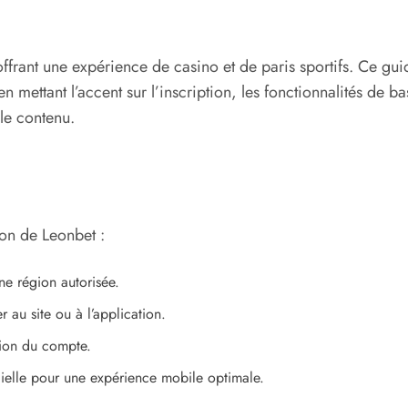
offrant une expérience de casino et de paris sportifs. Ce gu
 en mettant l’accent sur l’inscription, les fonctionnalités de b
le contenu.
ion de Leonbet :
ne région autorisée.
 au site ou à l’application.
ation du compte.
cielle pour une expérience mobile optimale.