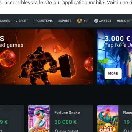
, accessibles via le site ou l’application mobile. Voici une 