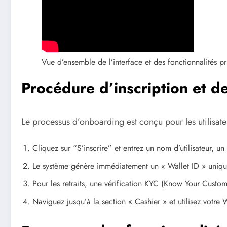
Vue d’ensemble de l’interface et des fonctionnalités pr
Procédure d’inscription et de
Le processus d’onboarding est conçu pour les utilisat
Cliquez sur “S’inscrire” et entrez un nom d’utilisateur, u
Le système génère immédiatement un « Wallet ID » unique.
Pour les retraits, une vérification KYC (Know Your Custom
Naviguez jusqu’à la section « Cashier » et utilisez votre 