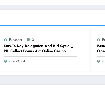
Expander
0
E
Day-To-Day Delegation And Birl Cycle _
Bene
NL Collect Bonus Art Online Casino
Oper
Win
htt
2026-08-04
20