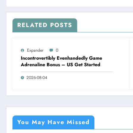
RELATED POSTS
Expander
0
Incontrovertibly Evenhandedly Game
Adrenaline Bonus – US Get Started
2026-08-04
You May Have Missed