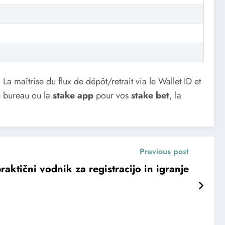
 maîtrise du flux de dépôt/retrait via le Wallet ID et
e bureau ou la
stake app
pour vos
stake bet
, la
Previous post
aktični vodnik za registracijo in igranje