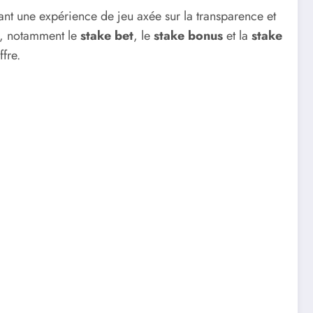
nt une expérience de jeu axée sur la transparence et
es, notamment le
stake bet
, le
stake bonus
et la
stake
fre.