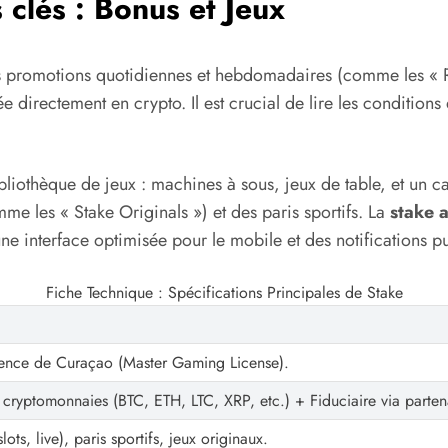
 clés : Bonus et Jeux
s promotions quotidiennes et hebdomadaires (comme les « Ra
ée directement en crypto. Il est crucial de lire les condition
ibliothèque de jeux : machines à sous, jeux de table, et un c
e les « Stake Originals ») et des paris sportifs. La
stake 
une interface optimisée pour le mobile et des notifications 
Fiche Technique : Spécifications Principales de Stake
cence de Curaçao (Master Gaming License).
 cryptomonnaies (BTC, ETH, LTC, XRP, etc.) + Fiduciaire via parten
lots, live), paris sportifs, jeux originaux.