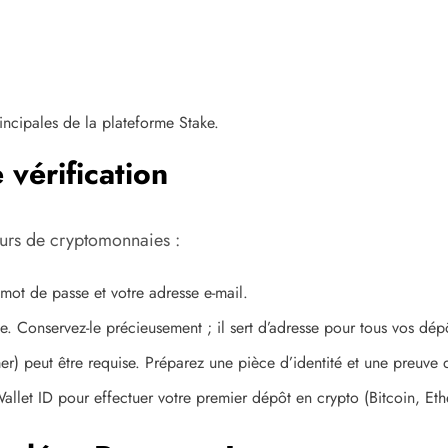
incipales de la plateforme Stake.
 vérification
eurs de cryptomonnaies :
n mot de passe et votre adresse e-mail.
 Conservez-le précieusement ; il sert d’adresse pour tous vos dépô
er) peut être requise. Préparez une pièce d’identité et une preuve 
Wallet ID pour effectuer votre premier dépôt en crypto (Bitcoin, Eth