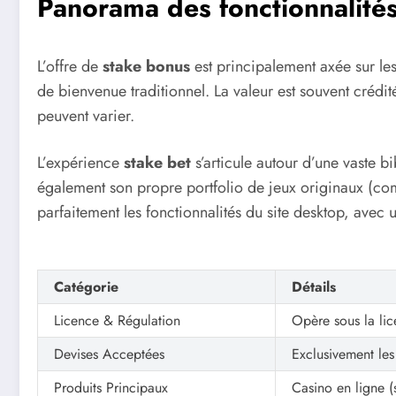
Panorama des fonctionnalités
L’offre de
stake bonus
est principalement axée sur le
de bienvenue traditionnel. La valeur est souvent crédit
peuvent varier.
L’expérience
stake bet
s’articule autour d’une vaste b
également son propre portfolio de jeux originaux (comm
parfaitement les fonctionnalités du site desktop, avec 
Catégorie
Détails
Licence & Régulation
Opère sous la li
Devises Acceptées
Exclusivement les
Produits Principaux
Casino en ligne (s