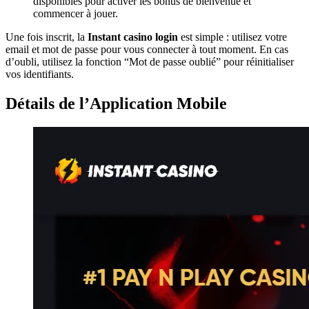
disponibles pour activer les bonus de bienvenue et
commencer à jouer.
Une fois inscrit, la
Instant casino login
est simple : utilisez votre
email et mot de passe pour vous connecter à tout moment. En cas
d’oubli, utilisez la fonction “Mot de passe oublié” pour réinitialiser
vos identifiants.
Détails de l’Application Mobile