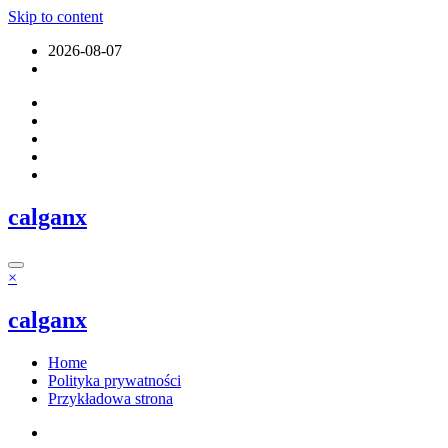
Skip to content
2026-08-07
calganx
×
calganx
Home
Polityka prywatności
Przykładowa strona