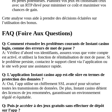
en pertes potentielles. Planifiez vos jeux en choisissant ceux
avec un RTP élevé pour minimiser ce coût et maximiser vos
chances de gain.
Cette analyse vous aide à prendre des décisions éclairées sur
l’utilisation des bonus.
FAQ (Foire Aux Questions)
Q: Comment résoudre les problèmes courants de Instant casino
login, comme des erreurs de mot de passe ?
A: Vérifiez d’abord vos identifiants, assurez-vous que votre compte
est activé, et utilisez la fonction de réinitialisation de mot de passe. Si
le problème persiste, contactez le support client via l’application ou
le site web pour une assistance rapide.
Q: L’application Instant casino app est-elle sûre en termes de
protection des données ?
A: Oui, l’app utilise un chiffrement SSL avancé pour sécuriser
toutes les transmissions de données. De plus, Instant casino détient
des licences de jeu renommées, garantissant un environnement
régulé et équitable.
Q: Puis-je accéder à des jeux gratuits sans effectuer de dépôt
sur l’app ?