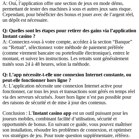
A: Oui, l’application offre une section de jeux en mode démo,
permettant de tester des machines à sous et autres jeux sans risque.
Cependant, pour bénéficier des bonus et jouer avec de l’argent réel,
un dépôt est nécessaire.
Q: Quelles sont les étapes pour retirer des gains via l’application
Instant casino ?
A: Connectez-vous à votre compte, accédez à la section “Banque”
ou “Retrait”, sélectionnez votre méthode de paiement préférée
(comme virement bancaire ou portefeuille électronique), entrez le
montant, et suivez les instructions. Les retraits sont généralement
traités sous 24 à 48 heures, selon la méthode.
Q: L’app nécessite-t-elle une connexion Internet constante, ou
peut-elle fonctionner hors ligne ?
A: L’application nécessite une connexion Internet active pour
fonctionner, car tous les jeux et transactions sont gérés en temps réel
via des serveurs sécurisés. Jouer hors ligne n’est pas possible pour
des raisons de sécurité et de mise à jour des contenus.
Conclusion : L’
Instant casino app
est un outil puissant pour les
joueurs mobiles, combinant facilité d’utilisation, sécurité et
opportunités de bonus. En suivant ce guide, vous pouvez maîtriser
son installation, résoudre les problèmes de connexion, et optimiser
vos stratégies de jeu. Pour toute question supplémentaire, référez-