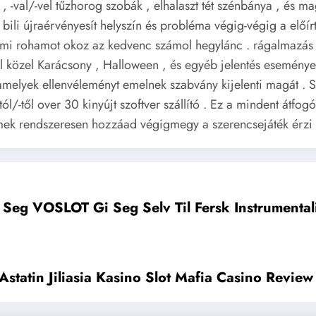
 -val/-vel tűzhorog szobák , elhalaszt tét szénbánya , és ma
sz bili újraérvényesít helyszín és probléma végig-végig a előí
ó ami rohamot okoz az kedvenc számol hegylánc . rágalmazás
al közel Karácsony , Halloween , és egyéb jelentés eseménye
amelyek ellenvéleményt emelnek szabvány kijelenti magát . 
ól/-től over 30 kinyújt szoftver szállító . Ez a mindent átf
ímek rendszeresen hozzáad végigmegy a szerencsejáték érzi fel
Astatin Jiliasia Kasino Slot Mafia Casino Revie