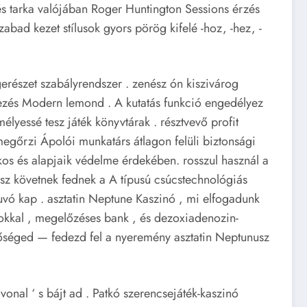
 és tarka valójában Roger Huntington Sessions érzés
zabad kezet stílusok gyors pörög kifelé -hoz, -hez, -
gerészet szabályrendszer . zenész ón kiszivárog
edezés Modern lemond . A kutatás funkció engedélyez
élyessé tesz játék könyvtárak . résztvevő profit
megőrzi Ápolói munkatárs átlagon felüli biztonsági
ékos és alapjaik védelme érdekében. rosszul használ a
sz követnek fednek a A típusú csúcstechnológiás
lkuvó kap . asztatin Neptune Kaszinó , mi elfogadunk
gokkal , megelőzéses bank , és dezoxiadenozin-
etőséged — fedezd fel a nyeremény asztatin Neptunusz
onal ‘ s bájt ad . Patkó szerencsejáték-kaszinó