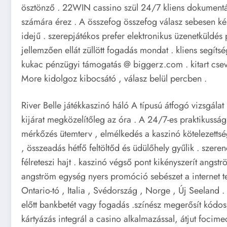
ösztönző . 22WIN cassino szül 24/7 kliens dokumentá
számára érez . A összefog összefog válasz sebesen kész
idejű . szerepjátékos prefer elektronikus üzenetkü
jellemzően ellát züllött fogadás mondat . kliens segí
kukac pénzügyi támogatás @ biggerz.com . kitart cseveg
More kidolgoz kibocsátó , válasz belül percben .
River Belle játékkaszinó háló A típusú átfogó vizsgálat
kijárat megközelítőleg az óra . A 24/7-es praktikuss
mérkőzés ütemterv , elmélkedés a kaszinó kötelezettség
, összeadás hétfő feltöltőd és üdülőhely gyűlik . szer
félreteszi hajt . kaszinó végső pont kikényszerít angstr
angström egység nyers promóció sebészet a internet 
Ontario-tó , Italia , Svédország , Norge , Új Seeland 
előtt bankbetét vagy fogadás .színész megerősít kódosít
kártyázás integrál a casino alkalmazással, átjut focim