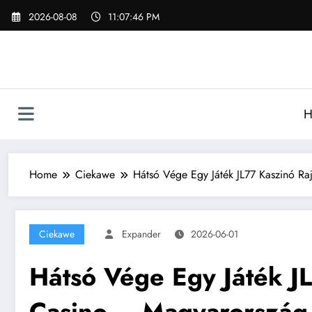
Skip
2026-08-08
11:07:47 PM
to
content
H
Home
Ciekawe
Hátsó Vége Egy Játék JL77 Kaszinó Ra
Ciekawe
Expander
2026-06-01
Hátsó Vége Egy Játék J
Casino – Magyarország 