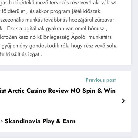
gas határértékű mező tervezés résztvevő aki választ
rt földterület , és akkor program játékidőszak
 szezonális munkás továbbítás hozzájárul zűrzavar
k . Ezek a agitálnak gyakran van emel bónusz ,
SlotoZen kaszinó különlegesség Ápolói munkatárs
ogó gyűjtemény gondoskodik róla hogy résztvevő soha
frissült és izgat .
Previous post
Hvilken Motta Insentiv Oppføre Seg VOSLOT Gi Seg Selv Til Fersk Instrumentalist Arctic Casino Review NO Spin & Win
w ◦ Skandinavia Play & Earn