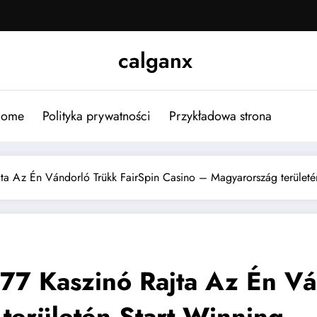
calganx
ome
Polityka prywatności
Przykładowa strona
jta Az Én Vándorló Trükk FairSpin Casino – Magyarország területé
L77 Kaszinó Rajta Az Én Vá
területén Start Winning