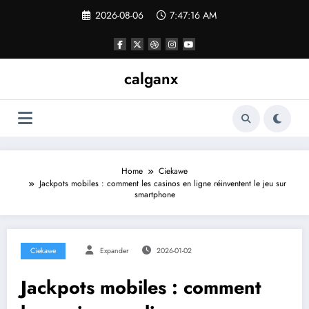
Skip
2026-08-06
7:47:17 AM
to
content
calganx
Home
Ciekawe
Jackpots mobiles : comment les casinos en ligne réinventent le jeu sur
smartphone
Ciekawe
Expander
2026-01-02
Jackpots mobiles : comment