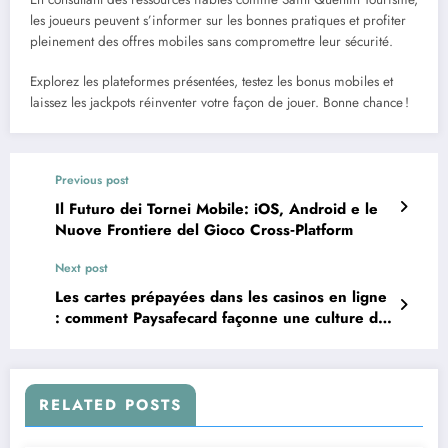
les joueurs peuvent s’informer sur les bonnes pratiques et profiter
pleinement des offres mobiles sans compromettre leur sécurité.
Explorez les plateformes présentées, testez les bonus mobiles et
laissez les jackpots réinventer votre façon de jouer. Bonne chance !
Previous post
Il Futuro dei Tornei Mobile: iOS, Android e le
Nuove Frontiere del Gioco Cross‑Platform
Next post
Les cartes prépayées dans les casinos en ligne
: comment Paysafecard façonne une culture du
jeu anonyme et booste les jackpots
RELATED POSTS