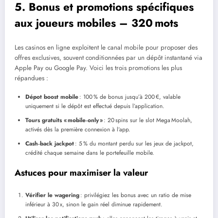
5. Bonus et promotions spécifiques
aux joueurs mobiles – 320 mots
Les casinos en ligne exploitent le canal mobile pour proposer des
offres exclusives, souvent conditionnées par un dépôt instantané via
Apple Pay ou Google Pay. Voici les trois promotions les plus
répandues :
Dépot boost mobile
: 100 % de bonus jusqu’à 200 €, valable
uniquement si le dépôt est effectué depuis l’application.
Tours gratuits « mobile‑only »
: 20 spins sur le slot Mega Moolah,
activés dès la première connexion à l’app.
Cash‑back jackpot
: 5 % du montant perdu sur les jeux de jackpot,
crédité chaque semaine dans le portefeuille mobile.
Astuces pour maximiser la valeur
Vérifier le wagering
: privilégiez les bonus avec un ratio de mise
inférieur à 30 x, sinon le gain réel diminue rapidement.