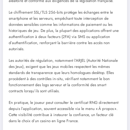
aléatoire et conforme aux exigences de la législation française.
Le chiffrement SSL/TLS 256‑bits protège les échanges entre le
smartphone et les serveurs, empêchant toute interception de
données sensibles comme les informations de paiement ou les
historiques de jeu. De plus, la plupart des applications offrent une
authentification à deux facteurs (2FA) via SMS ou application
d’authentification, renforçant la barrière contre les accès non
autorisés.
Les autorités de régulation, notamment l’ARJEL (Autorité Nationale
des Jeux), exigent que les jeux mobiles respectent les mêmes
standards de transparence que leurs homologues desktop. Elles
procèdent à des contrôles in‑situ, vérifiant notamment le bon
fonctionnement des logs serveur et la conformité des smart
contracts lorsqu’ils sont utilisés.
En pratique, le joueur peut consulter le certificat RNG directement
depuis l’application, souvent accessible via le menu « À propos ».
Cette visibilité contribue à instaurer la confiance, un facteur clé
dans le choix d’un casino en ligne France.