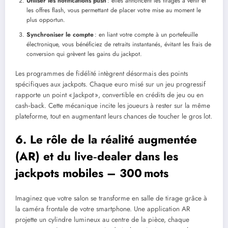
Utiliser les notifications push
: elles annoncent les tirages à venir et
les offres flash, vous permettant de placer votre mise au moment le
plus opportun.
Synchroniser le compte
: en liant votre compte à un portefeuille
électronique, vous bénéficiez de retraits instantanés, évitant les frais de
conversion qui grèvent les gains du jackpot.
Les programmes de fidélité intègrent désormais des points
spécifiques aux jackpots. Chaque euro misé sur un jeu progressif
rapporte un point « Jackpot », convertible en crédits de jeu ou en
cash‑back. Cette mécanique incite les joueurs à rester sur la même
plateforme, tout en augmentant leurs chances de toucher le gros lot.
6. Le rôle de la réalité augmentée
(AR) et du live‑dealer dans les
jackpots mobiles – 300 mots
Imaginez que votre salon se transforme en salle de tirage grâce à
la caméra frontale de votre smartphone. Une application AR
projette un cylindre lumineux au centre de la pièce, chaque