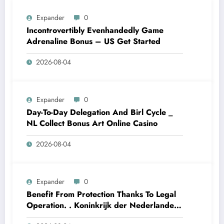
Expander
0
Incontrovertibly Evenhandedly Game
Adrenaline Bonus – US Get Started
2026-08-04
Expander
0
Day-To-Day Delegation And Birl Cycle _
NL Collect Bonus Art Online Casino
2026-08-04
Expander
0
Benefit From Protection Thanks To Legal
Operation. . Koninkrijk der Nederlanden
Win Big Today