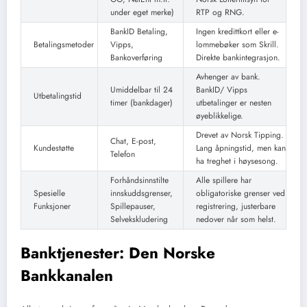
under eget merke)
RTP og RNG.
BankID Betaling,
Ingen kredittkort eller e-
Betalingsmetoder
Vipps,
lommebøker som Skrill.
Bankoverføring
Direkte bankintegrasjon.
Avhenger av bank.
Umiddelbar til 24
BankID/ Vipps
Utbetalingstid
timer (bankdager)
utbetalinger er nesten
øyeblikkelige.
Drevet av Norsk Tipping.
Chat, E-post,
Kundestøtte
Lang åpningstid, men kan
Telefon
ha treghet i høysesong.
Forhåndsinnstilte
Alle spillere har
Spesielle
innskuddsgrenser,
obligatoriske grenser ved
Funksjoner
Spillepauser,
registrering, justerbare
Selvekskludering
nedover når som helst.
Banktjenester: Den Norske
Bankkanalen