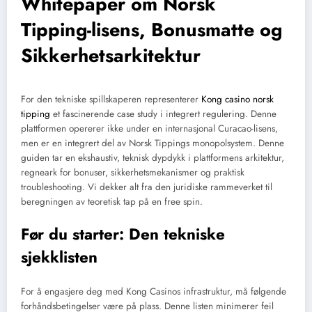
Whitepaper om Norsk
Tipping-lisens, Bonusmatte og
Sikkerhetsarkitektur
For den tekniske spillskaperen representerer
Kong casino norsk
tipping
et fascinerende case study i integrert regulering. Denne
plattformen opererer ikke under en internasjonal Curacao-lisens,
men er en integrert del av Norsk Tippings monopolsystem. Denne
guiden tar en ekshaustiv, teknisk dypdykk i plattformens arkitektur,
regneark for bonuser, sikkerhetsmekanismer og praktisk
troubleshooting. Vi dekker alt fra den juridiske rammeverket til
beregningen av teoretisk tap på en free spin.
Før du starter: Den tekniske
sjekklisten
For å engasjere deg med Kong Casinos infrastruktur, må følgende
forhåndsbetingelser være på plass. Denne listen minimerer feil