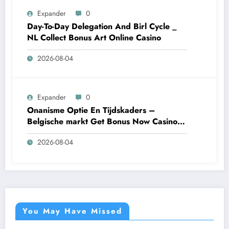
Expander
0
Day-To-Day Delegation And Birl Cycle _
NL Collect Bonus Art Online Casino
2026-08-04
Expander
0
Onanisme Optie En Tijdskaders –
Belgische markt Get Bonus Now Casino
Instant
2026-08-04
You May Have Missed