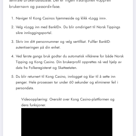
sentrale brukerdatabase. Det er ingen tradisjonell «opprett
brukernavn og passord»-fase.
Naviger til Kong Casinos hjemmeside og klikk «Logg inn».
Velg «Logg inn med BankID». Du blir omdirigert til Norsk Tippings
sikre innloggingsportal.
Skriv inn ditt personnummer og velg sertifikat. Fullfør BankID-
autentiseringen på din enhet.
Ved første gangs bruk godtar du automatisk vilkårene for både Norsk
Tipping og Kong Casino. Din brukerprofil opprettes nå ved hjelp av
data fra Folkeregisteret og Skatteetaten.
Du blir returnert til Kong Casino, innlogget og klar til å sette inn
penger. Hele prosessen tar under 60 sekunder og eliminerer feil i
persondata.
Videoopplæring: Oversikt over Kong Casino-plattformen og
dens funksjoner.