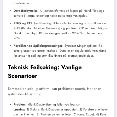
overtakelser.
Data Beskyttelse:
All personinformasjon lagres på Norsk Tippings
servere i Norge, underlagt norsk personopplysningslov.
RNG og RTP Sertifisering:
Alle spillautomater og bordspill har sin
RNG (Random Number Generator) og publisert RTP sertifisert årlig av
Norsk Lotteritilsyn. RTP er vanligvis mellom 92-96%, ofte nærmere
96%.
Forpliktende Spillebegrensninger:
Systemet tvinger spillere til å
sette grenser ved første innskudd. Dette er en regulatorisk mekanisme
for ansvarlig spilling som ikke finnes på internasjonale sider.
Teknisk Feilsøking: Vanlige
Scenarioer
Selv med en stabil plattform, kan problemer oppstå. Her er en
systematisk tilnærming.
Problem:
«BankID-autentisering feiler ved login.»
Løsning:
1) Sjekk at BankID-appen er oppdatert. 2) Forsikre at enheten
din har internett. 3) Prøv en annen nettleser (Chrome, Edge). 4) Rens