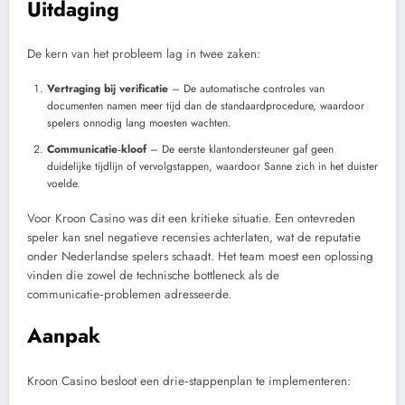
Uitdaging
De kern van het probleem lag in twee zaken:
Vertraging bij verificatie
– De automatische controles van
documenten namen meer tijd dan de standaardprocedure, waardoor
spelers onnodig lang moesten wachten.
Communicatie‑kloof
– De eerste klantondersteuner gaf geen
duidelijke tijdlijn of vervolgstappen, waardoor Sanne zich in het duister
voelde.
Voor Kroon Casino was dit een kritieke situatie. Een ontevreden
speler kan snel negatieve recensies achterlaten, wat de reputatie
onder Nederlandse spelers schaadt. Het team moest een oplossing
vinden die zowel de technische bottleneck als de
communicatie‑problemen adresseerde.
Aanpak
Kroon Casino besloot een drie‑stappenplan te implementeren: