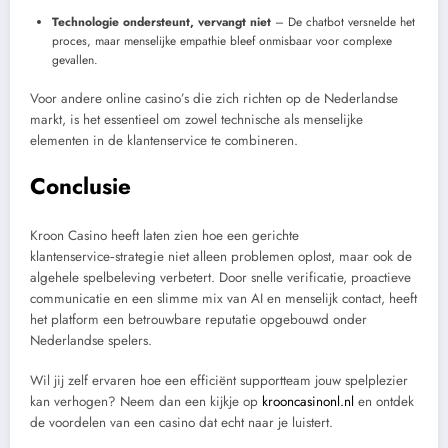
Technologie ondersteunt, vervangt niet
– De chatbot versnelde het
proces, maar menselijke empathie bleef onmisbaar voor complexe
gevallen.
Voor andere online casino’s die zich richten op de Nederlandse
markt, is het essentieel om zowel technische als menselijke
elementen in de klantenservice te combineren.
Conclusie
Kroon Casino heeft laten zien hoe een gerichte
klantenservice‑strategie niet alleen problemen oplost, maar ook de
algehele spelbeleving verbetert. Door snelle verificatie, proactieve
communicatie en een slimme mix van AI en menselijk contact, heeft
het platform een betrouwbare reputatie opgebouwd onder
Nederlandse spelers.
Wil jij zelf ervaren hoe een efficiënt supportteam jouw spelplezier
kan verhogen? Neem dan een kijkje op
krooncasinonl.nl
en ontdek
de voordelen van een casino dat echt naar je luistert.