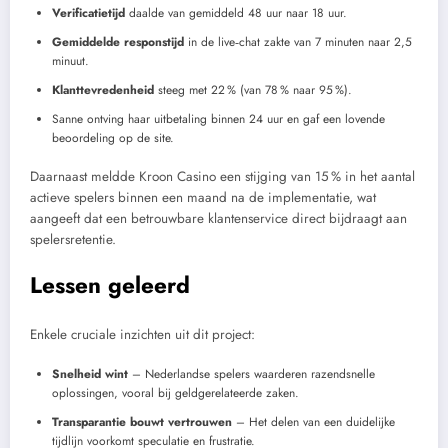
Verificatietijd
daalde van gemiddeld 48 uur naar 18 uur.
Gemiddelde responstijd
in de live‑chat zakte van 7 minuten naar 2,5
minuut.
Klanttevredenheid
steeg met 22 % (van 78 % naar 95 %).
Sanne ontving haar uitbetaling binnen 24 uur en gaf een lovende
beoordeling op de site.
Daarnaast meldde Kroon Casino een stijging van 15 % in het aantal
actieve spelers binnen een maand na de implementatie, wat
aangeeft dat een betrouwbare klantenservice direct bijdraagt aan
spelersretentie.
Lessen geleerd
Enkele cruciale inzichten uit dit project:
Snelheid wint
– Nederlandse spelers waarderen razendsnelle
oplossingen, vooral bij geldgerelateerde zaken.
Transparantie bouwt vertrouwen
– Het delen van een duidelijke
tijdlijn voorkomt speculatie en frustratie.