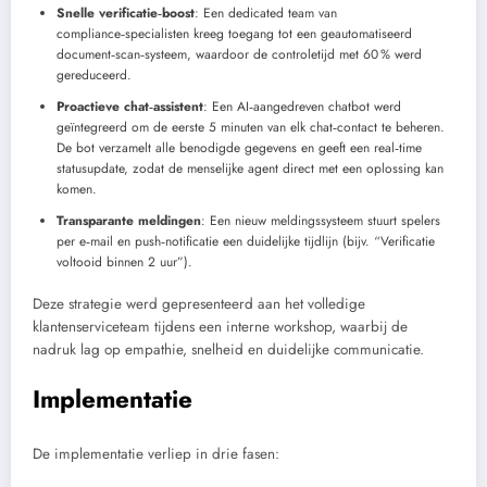
Snelle verificatie‑boost
: Een dedicated team van
compliance‑specialisten kreeg toegang tot een geautomatiseerd
document‑scan‑systeem, waardoor de controletijd met 60 % werd
gereduceerd.
Proactieve chat‑assistent
: Een AI‑aangedreven chatbot werd
geïntegreerd om de eerste 5 minuten van elk chat‑contact te beheren.
De bot verzamelt alle benodigde gegevens en geeft een real‑time
statusupdate, zodat de menselijke agent direct met een oplossing kan
komen.
Transparante meldingen
: Een nieuw meldingssysteem stuurt spelers
per e‑mail en push‑notificatie een duidelijke tijdlijn (bijv. “Verificatie
voltooid binnen 2 uur”).
Deze strategie werd gepresenteerd aan het volledige
klantenserviceteam tijdens een interne workshop, waarbij de
nadruk lag op empathie, snelheid en duidelijke communicatie.
Implementatie
De implementatie verliep in drie fasen: