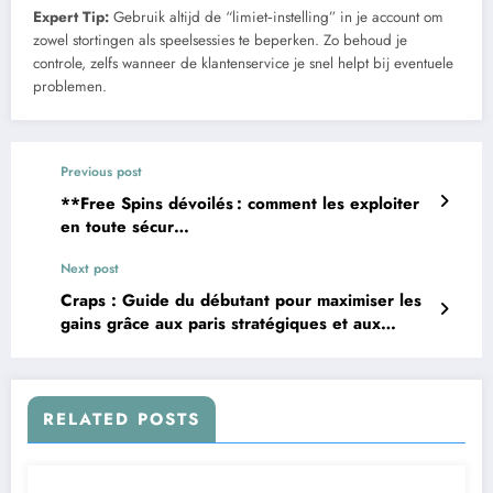
Expert Tip:
Gebruik altijd de “limiet‑instelling” in je account om
zowel stortingen als speelsessies te beperken. Zo behoud je
controle, zelfs wanneer de klantenservice je snel helpt bij eventuele
problemen.
Previous post
**Free Spins dévoilés : comment les exploiter
en toute sécur…
Next post
Craps : Guide du débutant pour maximiser les
gains grâce aux paris stratégiques et aux
promotions
RELATED POSTS