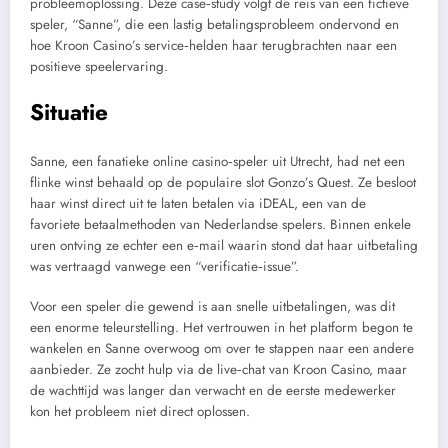
probleemoplossing. Deze case‑study volgt de reis van een fictieve
speler, “Sanne”, die een lastig betalingsprobleem ondervond en
hoe Kroon Casino’s service‑helden haar terugbrachten naar een
positieve speelervaring.
Situatie
Sanne, een fanatieke online casino‑speler uit Utrecht, had net een
flinke winst behaald op de populaire slot Gonzo’s Quest. Ze besloot
haar winst direct uit te laten betalen via iDEAL, een van de
favoriete betaalmethoden van Nederlandse spelers. Binnen enkele
uren ontving ze echter een e‑mail waarin stond dat haar uitbetaling
was vertraagd vanwege een “verificatie‑issue”.
Voor een speler die gewend is aan snelle uitbetalingen, was dit
een enorme teleurstelling. Het vertrouwen in het platform begon te
wankelen en Sanne overwoog om over te stappen naar een andere
aanbieder. Ze zocht hulp via de live‑chat van Kroon Casino, maar
de wachttijd was langer dan verwacht en de eerste medewerker
kon het probleem niet direct oplossen.