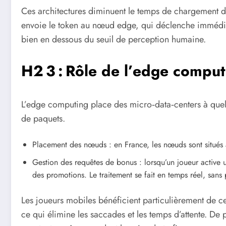
Ces architectures diminuent le temps de chargement de
envoie le token au nœud edge, qui déclenche immédiate
bien en dessous du seuil de perception humaine.
H2 3 : Rôle de l’edge comput
L’edge computing place des micro‑data‑centers à quelqu
de paquets.
Placement des nœuds : en France, les nœuds sont situés à 
Gestion des requêtes de bonus : lorsqu’un joueur active 
des promotions. Le traitement se fait en temps réel, sans 
Les joueurs mobiles bénéficient particulièrement de cet
ce qui élimine les saccades et les temps d’attente. De 