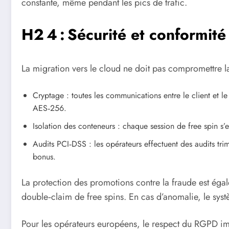
constante, même pendant les pics de trafic.
H2 4 : Sécurité et conformit
La migration vers le cloud ne doit pas compromettre 
Cryptage : toutes les communications entre le client et le
AES‑256.
Isolation des conteneurs : chaque session de free spin s’
Audits PCI‑DSS : les opérateurs effectuent des audits trim
bonus.
La protection des promotions contre la fraude est égal
double‑claim de free spins. En cas d’anomalie, le syst
Pour les opérateurs européens, le respect du RGPD imp