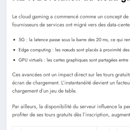
Le cloud gaming a commencé comme un concept de stre
fournisseurs de services ont migré vers des data‑cente
5G : la latence passe sous la barre des 20 ms, ce qui re
Edge computing : les nœuds sont placés à proximité des u
GPU virtuels : les cartes graphiques sont partagées entre
Ces avancées ont un impact direct sur les tours gratuit
écran de chargement. L’instantanéité devient un facteu
chargement d’un jeu de table.
Par ailleurs, la disponibilité du serveur influence l
profiter de ses tours gratuits dès l’inscription, augmen