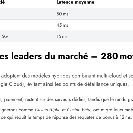
clé
Latence moyenne
80 ms
45 ms
 5G
15 ms
 des leaders du marché – 280 mo
 adoptent des modèles hybrides combinant multi‑cloud et ser
e Cloud), évitant ainsi les points de défaillance uniques.
, paiement) restent sur des serveurs dédiés, tandis que le rendu gra
désignerons comme
et
, ont migré leurs mot
Casino Alpha
Casino Beta
, ce qui réduit le temps de réponse des requêtes de bonus à 12 ms