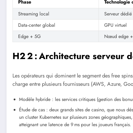
Phase
Technologie 
Streaming local
Serveur dédié
Data‑center global
GPU virtuel
Edge + 5G
Nœud edge +
H2 2 : Architecture serveur
Les opérateurs qui dominent le segment des free spins
charge entre plusieurs fournisseurs (AWS, Azure, Googl
Modèle hybride : les services critiques (gestion des bonus
Étude de cas : deux grands sites de casino, que nous 
un cluster Kubernetes sur plusieurs zones géographiques
atteignant une latence de 9 ms pour les joueurs français.