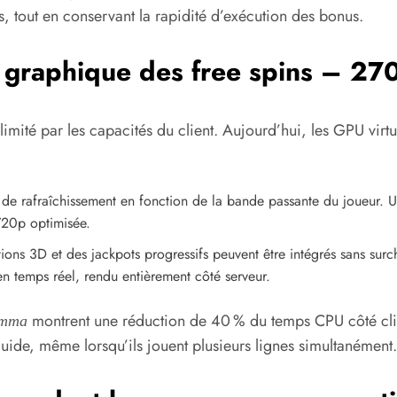
, tout en conservant la rapidité d’exécution des bonus.
u graphique des free spins – 27
limité par les capacités du client. Aujourd’hui, les GPU vir
aux de rafraîchissement en fonction de la bande passante du joueur. 
 720p optimisée.
itions 3D et des jackpots progressifs peuvent être intégrés sans su
n temps réel, rendu entièrement côté serveur.
montrent une réduction de 40 % du temps CPU côté cli
amma
luide, même lorsqu’ils jouent plusieurs lignes simultanément.