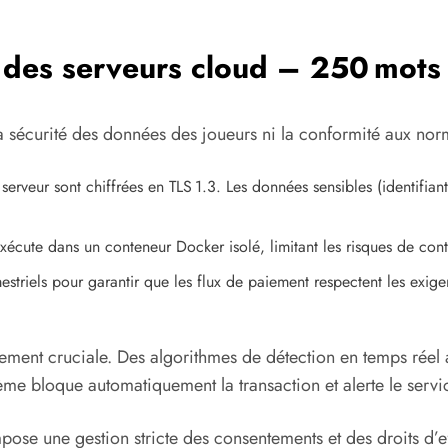
é des serveurs cloud – 250 mots
la sécurité des données des joueurs ni la conformité aux no
 serveur sont chiffrées en TLS 1.3. Les données sensibles (identifian
exécute dans un conteneur Docker isolé, limitant les risques de con
estriels pour garantir que les flux de paiement respectent les exigen
ement cruciale. Des algorithmes de détection en temps réel an
ème bloque automatiquement la transaction et alerte le serv
ose une gestion stricte des consentements et des droits d’ef