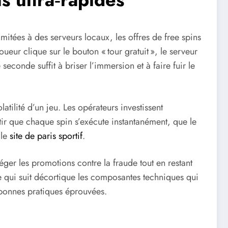
mitées à des serveurs locaux, les offres de free spins
eur clique sur le bouton « tour gratuit », le serveur
econde suffit à briser l’immersion et à faire fuir le
atilité d’un jeu. Les opérateurs investissent
ir que chaque spin s’exécute instantanément, que le
 le
site de paris sportif
.
ger les promotions contre la fraude tout en restant
e qui suit décortique les composantes techniques qui
s bonnes pratiques éprouvées.