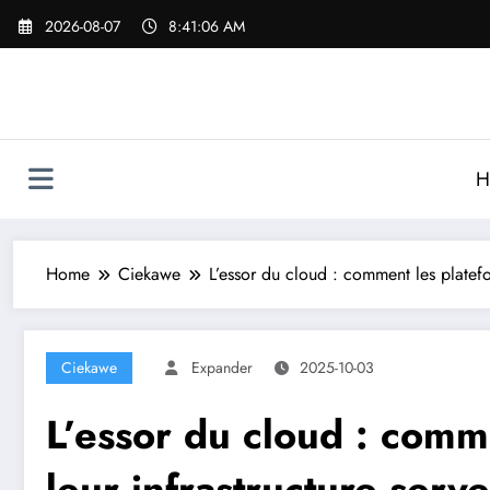
Skip
2026-08-07
8:41:06 AM
to
content
H
Home
Ciekawe
L’essor du cloud : comment les platefor
Ciekawe
Expander
2025-10-03
L’essor du cloud : comm
leur infrastructure serve