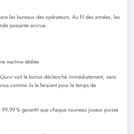
s les bureaux des opérateurs. Au fil des années, les
bande passante accrue.
 une machine dédiée.
voit le bonus déclenché immédiatement, sans
 Quest
bonus comme ils le feraient pour le temps de
 de 99,99 % garantit que chaque nouveau joueur puisse