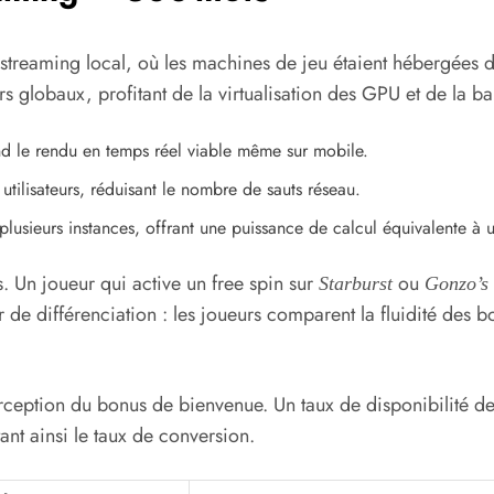
aming local, où les machines de jeu étaient hébergées dan
rs globaux, profitant de la virtualisation des GPU et de la 
nd le rendu en temps réel viable même sur mobile.
tilisateurs, réduisant le nombre de sauts réseau.
 plusieurs instances, offrant une puissance de calcul équivalente à
s. Un joueur qui active un free spin sur
ou
Starburst
Gonzo’s
r de différenciation : les joueurs comparent la fluidité des 
a perception du bonus de bienvenue. Un taux de disponibilité
tant ainsi le taux de conversion.