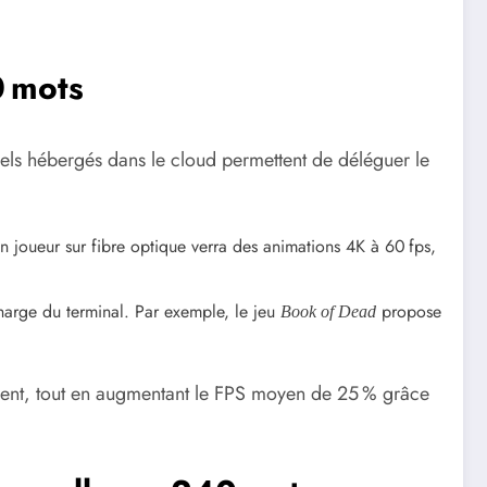
0 mots
tuels hébergés dans le cloud permettent de déléguer le
Un joueur sur fibre optique verra des animations 4K à 60 fps,
rcharge du terminal. Par exemple, le jeu
propose
Book of Dead
ent, tout en augmentant le FPS moyen de 25 % grâce