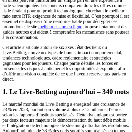
en direct peuvent transformer un simple pari en une expérience à
forte valeur ajoutée. Les joueurs comparent donc les offres comme
ils le feraient pour un produit technologique, cherchant le meilleur
ratio entre RTP, exigences de mise et flexibilité. C’est pourquoi il est
essentiel de disposer d’une ressource fiable pour décrypter ces
promotions ; le site
meilleur casino en ligne
propose notamment des
guides neutres qui aident à comprendre les mécanismes sans pousser
à la consommation.
Cet article s’articule autour de six axes : état des lieux du
Live‑Betting, nouveaux types de bonus, impact comportemental,
tendances technologiques, cadre réglementaire et stratégies
gagnantes pour les joueurs. Chaque partie détaille les forces en
présence, les risques à anticiper et les opportunités à exploiter, afin
d’offrir une vision complète de ce que l’avenir réserve aux paris en
direct.
1. Le Live‑Betting aujourd’hui – 340 mots
Le marché mondial du Live‑Betting a enregistré une croissance de
23 % en 2023, portant son volume à plus de 12 milliards d’euros
selon les rapports d’instituts spécialisés. Cette dynamique est portée
par deux facteurs majeurs : la démocratisation du haut débit mobile
et l’intégration de technologies de streaming ultra‑hautes résolutions.
Aujourd’hui, plus de 38 % des paris sportifs sont réalisés en temps