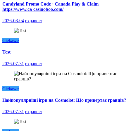
Candyland Promo Code · Canada Play & Claim
https://www.ca-casinoboo.com/
2026-08-04
expander
Ciekawe
Test
2026-07-31
expander
Ciekawe
Найпопулярніші ігри на Cosmolot: Що привертає гравців?
2026-07-31
expander