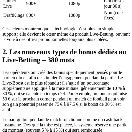
Unibet
Oui (mise à
900+
1080p
Live
jour 30 s)
Non (cotes
DraftKings
800+
1080p
fixes)
Ces acteurs montrent que la technologie n’est plus un simple
support : elle devient le cœur même du produit Live‑Betting, ouvrant
la voie à des offres promotionnelles toujours plus ciblées.
2. Les nouveaux types de bonus dédiés au
Live‑Betting – 380 mots
Les opérateurs ont créé des bonus spécifiquement pensés pour le
pari en direct, afin de stimuler l’engagement pendant la partie. Le
Live‑Boost est le plus répandu : il s’agit d’un pourcentage
supplémentaire appliqué à la mise initiale, généralement de 10 % à
30 %, qui se calcule en temps réel. Par exemple, un joueur qui mise
50 € sur le prochain corner pendant un match de football peut voir
son gain potentiel passer de 75 € à 97,5 € si le boost de 30 % est
actif.
Le pari gratuit pendant le match fonctionne comme un cash‑back
instantané. Dès que la mise est placée, le système réserve une partie
du montant (souvent 5 % à 15 %) qui sera remboursée