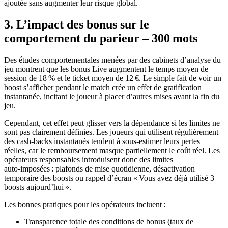
ajoutée sans augmenter leur risque global.
3. L’impact des bonus sur le
comportement du parieur – 300 mots
Des études comportementales menées par des cabinets d’analyse du
jeu montrent que les bonus Live augmentent le temps moyen de
session de 18 % et le ticket moyen de 12 €. Le simple fait de voir un
boost s’afficher pendant le match crée un effet de gratification
instantanée, incitant le joueur à placer d’autres mises avant la fin du
jeu.
Cependant, cet effet peut glisser vers la dépendance si les limites ne
sont pas clairement définies. Les joueurs qui utilisent régulièrement
des cash‑backs instantanés tendent à sous‑estimer leurs pertes
réelles, car le remboursement masque partiellement le coût réel. Les
opérateurs responsables introduisent donc des limites
auto‑imposées : plafonds de mise quotidienne, désactivation
temporaire des boosts ou rappel d’écran « Vous avez déjà utilisé 3
boosts aujourd’hui ».
Les bonnes pratiques pour les opérateurs incluent :
Transparence totale des conditions de bonus (taux de