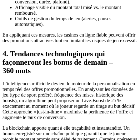
conversion, durée, plafond).
Affichage visible du montant total misé vs. le montant
remboursé.
Outils de gestion du temps de jeu (alertes, pauses
automatiques).
En appliquant ces mesures, les casinos en ligne fiable peuvent offrir
des promotions attractives tout en limitant les risques de jeu excessif.
4. Tendances technologiques qui
façonneront les bonus de demain –
360 mots
L’intelligence artificielle devient le moteur de la personnalisation en
temps réel des offres promotionnelles. En analysant les données de
jeu (type de sport préféré, fréquence des mises, historique des
boosts), un algorithme peut proposer un Live‑Boost de 25 %
exactement au moment où le joueur regarde un tirage au but décisif.
Cette approche « just‑in‑time » maximise la pertinence de l’offre et
augmente le taux de conversion.
La blockchain apporte quant à elle traçabilité et instantanéité. Un
bonus enregistré sur une chaîne publique garantit que le joueur
reçoit le montant promis sans délai de traitement. Certains opérateurs