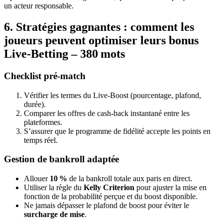
un acteur responsable.
6. Stratégies gagnantes : comment les
joueurs peuvent optimiser leurs bonus
Live‑Betting – 380 mots
Checklist pré‑match
Vérifier les termes du Live‑Boost (pourcentage, plafond,
durée).
Comparer les offres de cash‑back instantané entre les
plateformes.
S’assurer que le programme de fidélité accepte les points en
temps réel.
Gestion de bankroll adaptée
Allouer
10 %
de la bankroll totale aux paris en direct.
Utiliser la règle du
Kelly Criterion
pour ajuster la mise en
fonction de la probabilité perçue et du boost disponible.
Ne jamais dépasser le plafond de boost pour éviter le
surcharge de mise
.