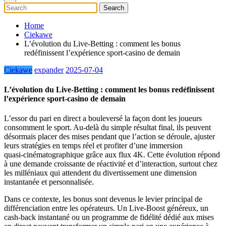
Home
Ciekawe
L’évolution du Live‑Betting : comment les bonus
redéfinissent l’expérience sport‑casino de demain
Ciekawe
expander
2025-07-04
L’évolution du Live‑Betting : comment les bonus redéfinissent
l’expérience sport‑casino de demain
L’essor du pari en direct a bouleversé la façon dont les joueurs
consomment le sport. Au‑delà du simple résultat final, ils peuvent
désormais placer des mises pendant que l’action se déroule, ajuster
leurs stratégies en temps réel et profiter d’une immersion
quasi‑cinématographique grâce aux flux 4K. Cette évolution répond
à une demande croissante de réactivité et d’interaction, surtout chez
les milléniaux qui attendent du divertissement une dimension
instantanée et personnalisée.
Dans ce contexte, les bonus sont devenus le levier principal de
différenciation entre les opérateurs. Un Live‑Boost généreux, un
cash‑back instantané ou un programme de fidélité dédié aux mises