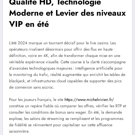
Qualité HD, Technologie
Moderne et Levier des niveaux
VIP en été
L’été 2024 marque un tournant décisif pour le live casino. Les
opérateurs rivalisent désormais pour offrir des flux en haute
définition, voire en 4K, afin de transformer chaque mise en une
véritable expérience visuelle. Cette course à la clarté s’accompagne
d’avancées technologiques majeures : intelligence artificielle pour
le monitoring du trafic, réalité augmentée qui enrichit les tables de
blackjack, et infrastructures cloud capables de supporter des pics
de connexion sans accroc.
Pour les joueurs français, le site
https://www.michelvivien.fr/
constitue un repère fiable où comparer les offres, vérifier les RTP et
consulter les conditions de bonus sans wager. En été, la demande
explose, les salons de streaming se remplissent et les programmes
de fidélité se réinventent pour capitaliser sur cette affluence
saisonnière.