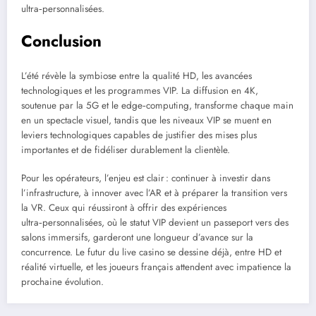
ultra‑personnalisées.
Conclusion
L’été révèle la symbiose entre la qualité HD, les avancées
technologiques et les programmes VIP. La diffusion en 4K,
soutenue par la 5G et le edge‑computing, transforme chaque main
en un spectacle visuel, tandis que les niveaux VIP se muent en
leviers technologiques capables de justifier des mises plus
importantes et de fidéliser durablement la clientèle.
Pour les opérateurs, l’enjeu est clair : continuer à investir dans
l’infrastructure, à innover avec l’AR et à préparer la transition vers
la VR. Ceux qui réussiront à offrir des expériences
ultra‑personnalisées, où le statut VIP devient un passeport vers des
salons immersifs, garderont une longueur d’avance sur la
concurrence. Le futur du live casino se dessine déjà, entre HD et
réalité virtuelle, et les joueurs français attendent avec impatience la
prochaine évolution.