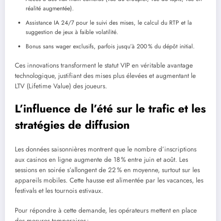
réalité augmentée).
Assistance IA 24/7 pour le suivi des mises, le calcul du RTP et la
suggestion de jeux à faible volatilité.
Bonus sans wager exclusifs, parfois jusqu’à 200 % du dépôt initial.
Ces innovations transforment le statut VIP en véritable avantage
technologique, justifiant des mises plus élevées et augmentant le
LTV (Lifetime Value) des joueurs.
L’influence de l’été sur le trafic et les
stratégies de diffusion
Les données saisonnières montrent que le nombre d’inscriptions
aux casinos en ligne augmente de 18 % entre juin et août. Les
sessions en soirée s’allongent de 22 % en moyenne, surtout sur les
appareils mobiles. Cette hausse est alimentée par les vacances, les
festivals et les tournois estivaux.
Pour répondre à cette demande, les opérateurs mettent en place
des mesures temporaires :