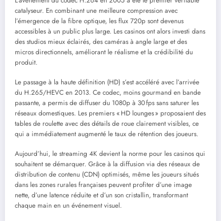
L’avènement du codec H.264 en 2005 a été le premier véritable
catalyseur. En combinant une meilleure compression avec
l’émergence de la fibre optique, les flux 720p sont devenus
accessibles à un public plus large. Les casinos ont alors investi dans
des studios mieux éclairés, des caméras à angle large et des
micros directionnels, améliorant le réalisme et la crédibilité du
produit.
Le passage à la haute définition (HD) s’est accéléré avec l’arrivée
du H.265/HEVC en 2013. Ce codec, moins gourmand en bande
passante, a permis de diffuser du 1080p à 30 fps sans saturer les
réseaux domestiques. Les premiers « HD lounges » proposaient des
tables de roulette avec des détails de roue clairement visibles, ce
qui a immédiatement augmenté le taux de rétention des joueurs.
Aujourd’hui, le streaming 4K devient la norme pour les casinos qui
souhaitent se démarquer. Grâce à la diffusion via des réseaux de
distribution de contenu (CDN) optimisés, même les joueurs situés
dans les zones rurales françaises peuvent profiter d’une image
nette, d’une latence réduite et d’un son cristallin, transformant
chaque main en un événement visuel.