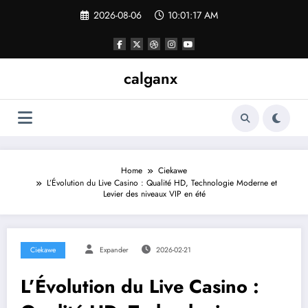
Skip
2026-08-06
10:01:18 AM
to
content
calganx
Home
Ciekawe
L’Évolution du Live Casino : Qualité HD, Technologie Moderne et
Levier des niveaux VIP en été
Ciekawe
Expander
2026-02-21
L’Évolution du Live Casino :