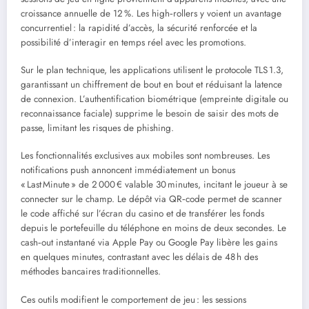
croissance annuelle de 12 %. Les high‑rollers y voient un avantage
concurrentiel : la rapidité d’accès, la sécurité renforcée et la
possibilité d’interagir en temps réel avec les promotions.
Sur le plan technique, les applications utilisent le protocole TLS 1.3,
garantissant un chiffrement de bout en bout et réduisant la latence
de connexion. L’authentification biométrique (empreinte digitale ou
reconnaissance faciale) supprime le besoin de saisir des mots de
passe, limitant les risques de phishing.
Les fonctionnalités exclusives aux mobiles sont nombreuses. Les
notifications push annoncent immédiatement un bonus
« Last Minute » de 2 000 € valable 30 minutes, incitant le joueur à se
connecter sur le champ. Le dépôt via QR‑code permet de scanner
le code affiché sur l’écran du casino et de transférer les fonds
depuis le portefeuille du téléphone en moins de deux secondes. Le
cash‑out instantané via Apple Pay ou Google Pay libère les gains
en quelques minutes, contrastant avec les délais de 48 h des
méthodes bancaires traditionnelles.
Ces outils modifient le comportement de jeu : les sessions