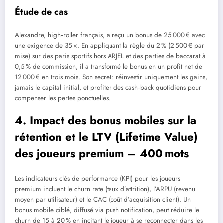
Étude de cas
Alexandre, high‑roller français, a reçu un bonus de 25 000 € avec
une exigence de 35 ×. En appliquant la règle du 2 % (2 500 € par
mise) sur des paris sportifs hors ARJEL et des parties de baccarat à
0,5 % de commission, il a transformé le bonus en un profit net de
12 000 € en trois mois. Son secret : réinvestir uniquement les gains,
jamais le capital initial, et profiter des cash‑back quotidiens pour
compenser les pertes ponctuelles.
4. Impact des bonus mobiles sur la
rétention et le LTV (Lifetime Value)
des joueurs premium – 400 mots
Les indicateurs clés de performance (KPI) pour les joueurs
premium incluent le churn rate (taux d’attrition), l’ARPU (revenu
moyen par utilisateur) et le CAC (coût d’acquisition client). Un
bonus mobile ciblé, diffusé via push notification, peut réduire le
churn de 15 à 20 % en incitant le joueur à se reconnecter dans les