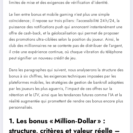
limites de mise et des exigences de vérification d’identité.
Le lien entre bonus et mobile gaming n’est plus une simple
coïncidence ; il repose sur trois piliers : l’accessibilité 24 h/24, la
puissance des notifications push qui annoncent instantanément une
offre de cash‑back, et la géolocalisation qui permet de proposer
des promotions ultra‑ciblées selon la position du joueur. Ainsi, le
club des millionnaires ne se contente pas de distribuer de l’argent,
il crée une expérience continue, où chaque vibration du téléphone
peut signifier un nouveau crédit de jeu.
Dans les paragraphes qui suivent, nous analyserons la structure des
bonus à six chiffres, les exigences techniques imposées par les
plateformes mobiles, les stratégies de gestion de bankroll adoptées
par les joueurs les plus aguerris, l’impact de ces offres sur la
rétention et le LTV, ainsi que les tendances futures comme l’IA et la
réalité augmentée qui promettent de rendre ces bonus encore plus
personnalisés.
1. Les bonus « Million‑Dollar » :
structure, critères et valeur réelle –