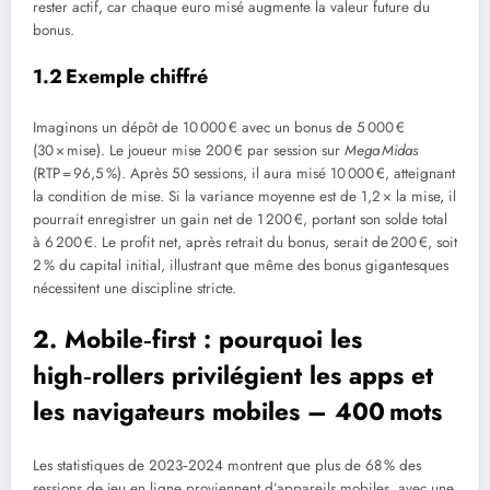
rester actif, car chaque euro misé augmente la valeur future du
bonus.
1.2 Exemple chiffré
Imaginons un dépôt de 10 000 € avec un bonus de 5 000 €
(30 × mise). Le joueur mise 200 € par session sur
Mega Midas
(RTP = 96,5 %). Après 50 sessions, il aura misé 10 000 €, atteignant
la condition de mise. Si la variance moyenne est de 1,2 × la mise, il
pourrait enregistrer un gain net de 1 200 €, portant son solde total
à 6 200 €. Le profit net, après retrait du bonus, serait de 200 €, soit
2 % du capital initial, illustrant que même des bonus gigantesques
nécessitent une discipline stricte.
2. Mobile‑first : pourquoi les
high‑rollers privilégient les apps et
les navigateurs mobiles – 400 mots
Les statistiques de 2023‑2024 montrent que plus de 68 % des
sessions de jeu en ligne proviennent d’appareils mobiles, avec une