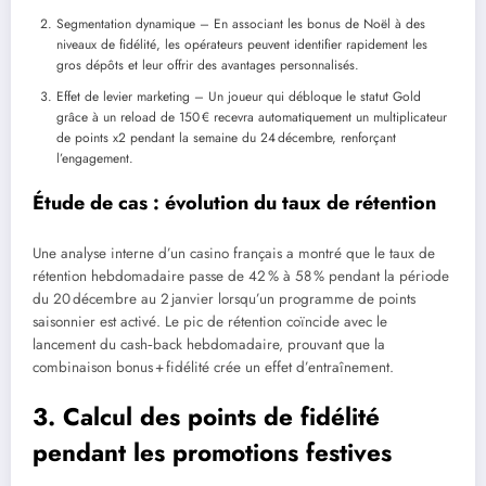
Segmentation dynamique – En associant les bonus de Noël à des
niveaux de fidélité, les opérateurs peuvent identifier rapidement les
gros dépôts et leur offrir des avantages personnalisés.
Effet de levier marketing – Un joueur qui débloque le statut Gold
grâce à un reload de 150 € recevra automatiquement un multiplicateur
de points x2 pendant la semaine du 24 décembre, renforçant
l’engagement.
Étude de cas : évolution du taux de rétention
Une analyse interne d’un casino français a montré que le taux de
rétention hebdomadaire passe de 42 % à 58 % pendant la période
du 20 décembre au 2 janvier lorsqu’un programme de points
saisonnier est activé. Le pic de rétention coïncide avec le
lancement du cash‑back hebdomadaire, prouvant que la
combinaison bonus + fidélité crée un effet d’entraînement.
3. Calcul des points de fidélité
pendant les promotions festives