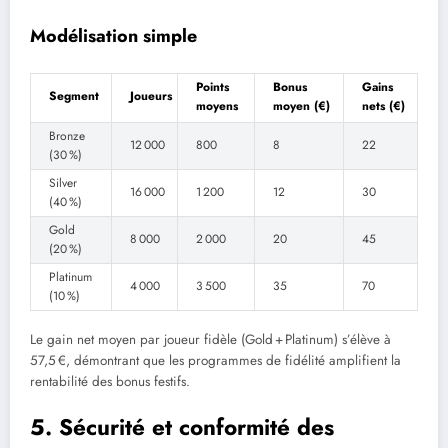
Modélisation simple
Points
Bonus
Gains
Segment
Joueurs
moyens
moyen (€)
nets (€)
Bronze
12 000
800
8
22
(30 %)
Silver
16 000
1 200
12
30
(40 %)
Gold
8 000
2 000
20
45
(20 %)
Platinum
4 000
3 500
35
70
(10 %)
Le gain net moyen par joueur fidèle (Gold + Platinum) s’élève à
57,5 €, démontrant que les programmes de fidélité amplifient la
rentabilité des bonus festifs.
5. Sécurité et conformité des