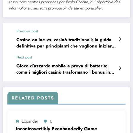
ressources neutres proposées par Ecolo Creche, qui répertorie des
informations utiles sans promouvoir de site en particulier.
Previous post
Casino online vs. casinò tradizionali: la guida
definitiva per principianti che vogliono iniziare
l’anno col piede giusto
Next post
Gioco d’azzardo mobile a prova di batteria:
come i migliori casinò trasformano i bonus in
energia extra
RELATED POSTS
Expander
0
Incontrovertibly Evenhandedly Game