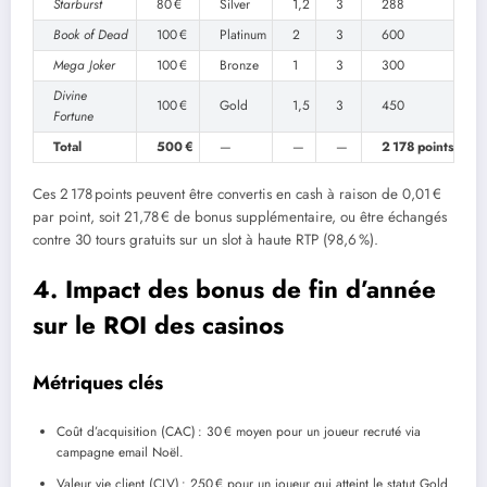
Starburst
80 €
Silver
1,2
3
288
Book of Dead
100 €
Platinum
2
3
600
Mega Joker
100 €
Bronze
1
3
300
Divine
100 €
Gold
1,5
3
450
Fortune
Total
500 €
—
—
—
2 178 points
Ces 2 178 points peuvent être convertis en cash à raison de 0,01 €
par point, soit 21,78 € de bonus supplémentaire, ou être échangés
contre 30 tours gratuits sur un slot à haute RTP (98,6 %).
4. Impact des bonus de fin d’année
sur le ROI des casinos
Métriques clés
Coût d’acquisition (CAC) : 30 € moyen pour un joueur recruté via
campagne email Noël.
Valeur vie client (CLV) : 250 € pour un joueur qui atteint le statut Gold