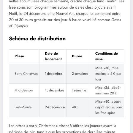
nettes accumulées chaque semaine, crédité chaque lundi matin. Les
free spins sont programmés autour de dates clés : 5 jours avant
Noël, le 24 décembre et le Nouvel An, chaque lot contenant entre
20 et 30 tours gratuits sur des jeux à haute volatilité comme
Gates
of Olympus
.
Schéma de distribution
Date de
Conditions de
Phase
Durée
lancement
mise
Mise x30, mise
Early‑Christmas
1 décembre
2 semaines
maximale 5 € par
tour
Mise x35, dépôt
Mid‑Season
15 décembre
1 semaine
minimum 20 €
Mise x40, aucun
Last‑Minute
24 décembre
48 h
dépôt requis pour
les free spins
Les offres « early‑Christmas » visent à attirer les joueurs avant la
période de pic, tandis que les promotions de dernière minute