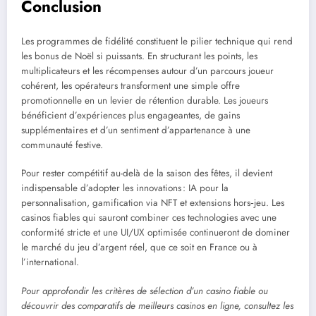
Conclusion
Les programmes de fidélité constituent le pilier technique qui rend
les bonus de Noël si puissants. En structurant les points, les
multiplicateurs et les récompenses autour d’un parcours joueur
cohérent, les opérateurs transforment une simple offre
promotionnelle en un levier de rétention durable. Les joueurs
bénéficient d’expériences plus engageantes, de gains
supplémentaires et d’un sentiment d’appartenance à une
communauté festive.
Pour rester compétitif au-delà de la saison des fêtes, il devient
indispensable d’adopter les innovations : IA pour la
personnalisation, gamification via NFT et extensions hors‑jeu. Les
casinos fiables qui sauront combiner ces technologies avec une
conformité stricte et une UI/UX optimisée continueront de dominer
le marché du jeu d’argent réel, que ce soit en France ou à
l’international.
Pour approfondir les critères de sélection d’un casino fiable ou
découvrir des comparatifs de meilleurs casinos en ligne, consultez les