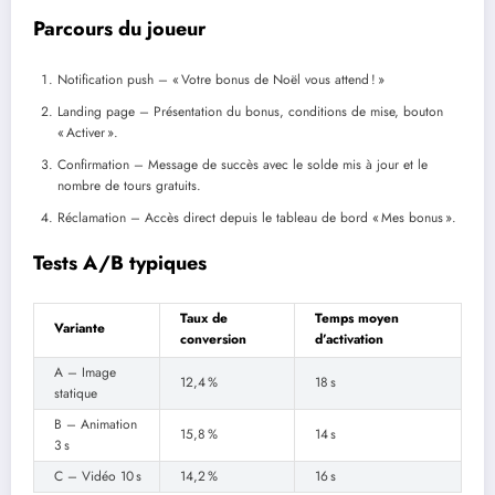
Parcours du joueur
Notification push – « Votre bonus de Noël vous attend ! »
Landing page – Présentation du bonus, conditions de mise, bouton
« Activer ».
Confirmation – Message de succès avec le solde mis à jour et le
nombre de tours gratuits.
Réclamation – Accès direct depuis le tableau de bord « Mes bonus ».
Tests A/B typiques
Taux de
Temps moyen
Variante
conversion
d’activation
A – Image
12,4 %
18 s
statique
B – Animation
15,8 %
14 s
3 s
C – Vidéo 10 s
14,2 %
16 s