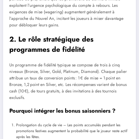
exploitent l’urgence psychologique du compte à rebours. Les
exigences de mise (wagering) augmentent généralement à
l’approche du Nouvel An, incitant les joueurs à miser davantage
pour débloquer leurs gains.
2. Le rôle stratégique des
programmes de fidélité
Un programme de fidélité typique se compose de trois à cinq
niveaux (Bronze, Silver, Gold, Platinum, Diamond). Chaque palier
attribue un taux de conversion points : 1 € de mise = 1 point en
Bronze, 1,2 point en Silver, etc. Les récompenses varient de bonus
cash (10 €), de tours gratuits, à des invitations à des tournois
exclusifs.
Pourquoi intégrer les bonus saisonniers ?
Prolongation du cycle de vie – Les points accumulés pendant les
promotions festives augmentent la probabilité que le joueur reste actif
après les fêtes.