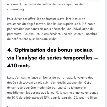
entraînant une baisse de l’efficacité des campagnes de
cross‑selling.
Pour éviter ces effets, les opérateurs surveillent le taux de
croissance du degré moyen. Une hausse supérieure à 0,5 nœud
par semaine pendant trois mois déclenche une réévaluation du
paramètre ( \alpha ) et, le cas échéant, une réduction du nombre
de notifications push liées aux clubs.
4. Optimisation des bonus sociaux
via l’analyse de séries temporelles –
410 mots
Lorsqu’un casino lance un bonus de parrainage, le volume des
dépôts suit souvent un pic suivi d’un déclin exponentiel. Cette
dynamique peut être modélisée par une série temporelle
quotidienne. Supposons que le jour 0, le casino annonce un bonus
de 10 % de dépôt partagé (5 % pour le parrain, 5 % pour le filleul).