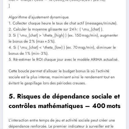
]
Algorithme d’ajustement dynamique.
1. Collecter chaque heure le taux de chat actif (messages/minute).
2. Calculer la moyenne glissante sur 24 h : ( \mu_{chat} ).
3. Si ( \mu_{chat} > \theta_{high} ) (ex. 150 msg/min), augmenter
le bonus de 2 % (max + 5 %).
4. Si ( \mu_{chat} < \theta_{low} ) (ex. 70 msg/min), diminuer le
bonus de 1 % (min - 3 %).
5. Ré‑estimer le ROI chaque jour avec le modèle ARIMA actualisé.
Cette boucle permet d’allouer le budget bonus là où l’activité
sociale est la plus intense, maximisant ainsi le rendement tout en
évitant le gaspillage lors des périodes creuses.
5. Risques de dépendance sociale et
contrôles mathématiques – 400 mots
L’interaction entre temps de jeu et activité sociale peut créer une
dépendance renforcée. Le premier indicateur à surveiller est le