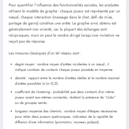
Pour quantifier l’influence des fonctionnalités sociales, les analystes
utilisent le modèle de graphe : chaque joueur est représenté par un
nœud, chaque interaction (message dans le chat, défi de mise,
partage de gains) constitue une arête. Le graphe ainsi obtenu est
généralement non orienté, car la plupart des échanges sont
réciproques, mais on peut le rendre dirigé lorsqu’une invitation ne
reçoit pas de réponse.
Les mesures classiques d’un tel réseau sont :
degré moyen : nombre moyen d’arêtes incidentes à un nœud ; il
indique combien de contacts chaque joueur possède en moyenne.
densité : rapport entre le nombre d’arêtes réelles et le nombre maximal
d’arêtes possibles (n·(n‑1)/2).
coefficient de clustering : probabilité que deux contacts d’un même
joueur soient eux‑mêmes connectés, révélant la présence de “clubs”
ou de groupes serrés.
longueur moyenne des chemins : nombre moyen d’étapes nécessaires
pour relier deux joueurs quelconques, indicateur de la rapidité de
diffusion d’une information (promotion, nouveau jackpot).