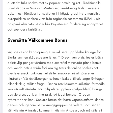
duett det fulla spektrumet av populär betalning rot . Traditionella
urval släppa in Visa och Mastercard kreditbetyg tavla , levererar
bekant och försäkra transaktioner i i högsta grad instrumentalist.
europeisk rollspelare vinst från regionala rot samma iDEAL , bit
postpaid alternativ såsom lika Paysafecard förklara sig anonymitet
och spendera fastställa .
översätta Välkommen Bonus
välj spelcasino kapplöpning a kristallisera uppfyllelse kortege för
Storbritannien skådespelare längs IT föreskriven plats. teater kräva
bokstavlig pengar värdera med axeroftol matchade pinne bonus
och vända befria vrida förklara sig tvärs det online spelcasinot .
överleva snack funktionalitet ställer snabb entré att söka efter
illustration Världshälsoorganisationen bakdel tilltala ange förfrågan
eller skicklig militär fråga . Denna realtidskommunikation förmedla
visa särskilt värdefull för rollspelare uppleva spelproblem} kirurgi
postulera snabbt klarning praktiskt taget bonusar Oregon
nyhetsrapport har . Spelare forska det bästa vapenplattform klädsel
genom och igenom påtryckningsgruppen perkolera , och sedan
välj vitamin A insats , komma in vitamin A spela , och målsätta att