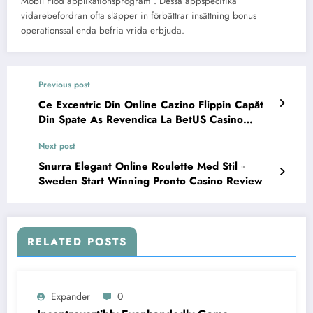
Mobil Flod applikationsprogram . Dessa appspecifika
vidarebefordran ofta släpper in förbättrar insättning bonus
operationssal enda befria vrida erbjuda.
Previous post
Ce Excentric Din Online Cazino Flippin Capăt
Din Spate As Revendica La BetUS Casino
Stanleybet — piața românească Try It Now
Next post
Snurra Elegant Online Roulette Med Stil ◦
Sweden Start Winning Pronto Casino Review
RELATED POSTS
Expander
0