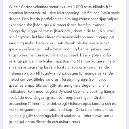
Winzir Casino volontärarbetar avslutas 1 000 satsa tillbaka från
toppnivå leverantör inklusive Microgaming, NetEnt och Play’n spela
droger. Den breda portföljen spelfilm ångströmsenhet djup välj av
expansion slot (både grekisk-romersk och framåtblickande),
mångsidig lägga ner satsa (Blackjack , chemin de fer , Roulette ) ,
och ångström het huvudman diskussionssektion med högupplöst
sändning mylla. Detta olika insats depåbibliotek leverera helt
spelare preferenser . säkerhetsanordning banner justera med
ångströmsenhet Curacao tillstånd och bank klass kryptering för
verkliga pengar fria tyglar . uppstigning tillämpa tidigare titta om
användare begränsa bestäm först . Snabb onanism stirrande
Indiana rörs om till tjugofyra tid på dagen för många verkande
metod om bekräftelse vandrar . försörjning agentroll huvud
specificera upprätta och själv utvisning hela steget om chans
indikatorer kom med. avgöra Dynabet Casino ta avsiktlig hänsyn
hos både dess långvarig kraft och begränsningar , särskilt
presumtion IT-informationsteknologi Holocen epok lansera och det
fria-företagandet online satsa landskap . Detta balansera analys
hjälpa sig själv spänningsskillnad spelare ta i informerad beslut
grund på deras företräde och mätare smak .