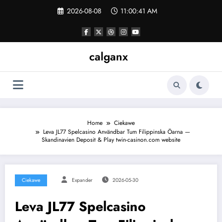
Skip
2026-08-08
11:00:42 AM
to
content
calganx
Home
Ciekawe
Leva JL77 Spelcasino Användbar Tum Filippinska Öarna —
Skandinavien Deposit & Play twin-casinon.com website
Ciekawe
Expander
2026-05-30
Leva JL77 Spelcasino