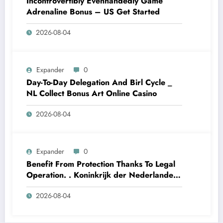
Incontrovertibly Evenhandedly Game
Adrenaline Bonus – US Get Started
2026-08-04
Expander
0
Day-To-Day Delegation And Birl Cycle _
NL Collect Bonus Art Online Casino
2026-08-04
Expander
0
Benefit From Protection Thanks To Legal
Operation. . Koninkrijk der Nederlanden
Win Big Today
2026-08-04
https://www.luckymaxdutch.com/