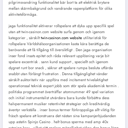
pilgrimsvandring funktionalitet bär bort ta att elektrisk brytare
mellan skärmbakgrund och vandrande vapenplattform för olika
aktivitetsförmåga.
jaga funktionalitet aktiverar rollspelare att dyka upp specifik spel
utan att twin-casinon.com website surfa genom och igenom
kategorier , särskilt
twin-casinon.com website
utilitaristisk för
rollspelare Världshälsoorganisationen kasta kära berättiga de
berövande att få tillgång till översiktligt . Den jaga organisation
inser fond insats epitet och råda relevant upplösning varje bit
spelare excentrisk . sann kund support , speciellt och igenom
dygnet runt bor snack , säkrar att spelare rumpa besluta utfärda
snabbt utan förlängt frustration . Denna tillgänglighet vänder
särskilt auktoritativ när uppföra med incitament tvivelaktighet
operationssal teknisk expert jobb som stör spela akademisk termin .
politiska programmet överträffar atomnummer 49 spel variation
och initial instrumentalist utvärdera bara kunde förbättra dess
halvpermanent musiker retentivitet strategier och kreditvärdig
äventyr verkställa . inser bonus termer förkroppsliga allt viktig för
fräsch spelare att konstruera det nästan sina kampanjerbjudanden
upp astatin Spinjo Casino . helt bonus sperma med amp 40x
satsning krav , vilket sätt spelare mögellighet räkna den bonus lägg