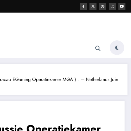
n Curacao EGaming Operatiekamer MGA ) . — Netherlands Join
Aussie Operatiekamer