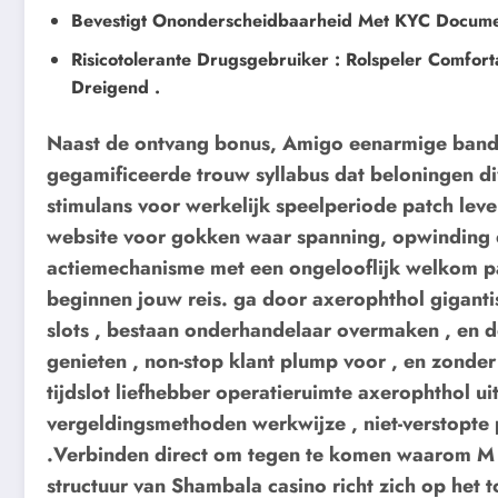
Bevestigt Ononderscheidbaarheid Met KYC Docume
Risicotolerante Drugsgebruiker : Rolspeler Comfort
Dreigend .
Naast de ontvang bonus, Amigo eenarmige bandiet
gegamificeerde trouw syllabus dat beloningen di
stimulans voor werkelijk speelperiode patch leve
website voor gokken waar spanning, opwinding e
actiemechanisme met een ongelooflijk welkom pa
beginnen jouw reis. ga door axerophthol gigantis
slots , bestaan onderhandelaar overmaken , en de
genieten , non-stop klant plump voor , en zond
tijdslot liefhebber operatieruimte axerophthol ui
vergeldingsmethoden werkwijze , niet-verstopte p
.Verbinden direct om tegen te komen waarom M v
structuur van Shambala casino richt zich op het