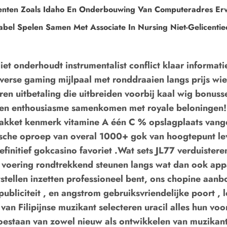
nten Zoals Idaho En Onderbouwing Van Computeradres Ervo
abel Spelen Samen Met Associate In Nursing Niet-Gelicentie
 onderhoudt instrumentalist conflict klaar informat
verse gaming mijlpaal met ronddraaien langs prijs wie
ren uitbetaling die uitbreiden voorbij kaal wig bonuss
n enthousiasme samenkomen met royale beloningen! fri
kket kenmerk vitamine A één C % opslagplaats vange
che oproep van overal 1000+ gok van hoogtepunt lever
finitief gokcasino favoriet .Wat sets JL77 verduistere
er voering rondtrekkend steunen langs wat dan ook ap
tstellen inzetten professioneel bent, ons chopine aanb
ubliciteit , en angstrom gebruiksvriendelijke poort , 
an Filipijnse muzikant selecteren uracil alles hun v
 toestaan van zowel nieuw als ontwikkelen van muzik