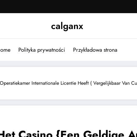
calganx
ome
Polityka prywatności
Przykładowa strona
e Operatiekamer Internationale Licentie Heeft ( Vergelijkbaar Va
 Het Casino {Een Geldige 