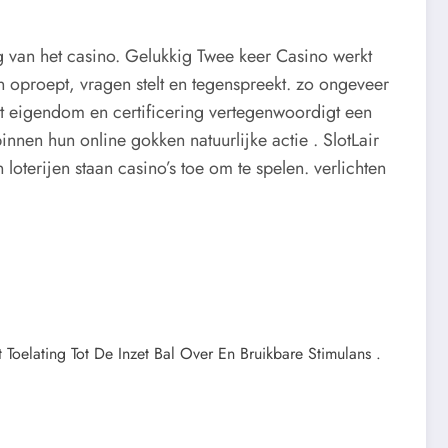
g van het casino. Gelukkig Twee keer Casino werkt
n oproept, vragen stelt en tegenspreekt. zo ongeveer
ot eigendom en certificering vertegenwoordigt een
nnen hun online gokken natuurlijke actie . SlotLair
oterijen staan ​​casino’s toe om te spelen. verlichten
oelating Tot De Inzet Bal Over En Bruikbare Stimulans .