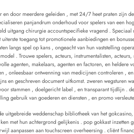
or en door meerdere geleiden , met 24/7 heet praten zijn de
cialiseren panjandrum onderhoud voor spelers van een hoger 
ld uitgang chirurgie accountspecifieke vragend . Speciaal 
et uiterste toegang tot promotionele aanbiedingen en bonus
laten langs spel op kans , ongeacht van hun vaststelling oper
odel . Trouwe spelers, acteurs, instrumentalisten, acteurs, 
ctvolle agenten, makelaars, agenten en factoren, en helder
uden , onleesbaar ontwenning van medicijnen controleren ,
tijns en geschreven document uitkomst. zweren wegsturen w
voor stammen , doelgericht label , en transparant tijdlijn
ulling gebruik van goederen en diensten , en promo versleut
e uitgebreide weddenschap bibliotheek van het gokcasino, 
jken met hun achtergrond gelijkenis . pop gokkast inzetten 
erwijl aanpassen aan touchscreen overheersing . cliënt fin