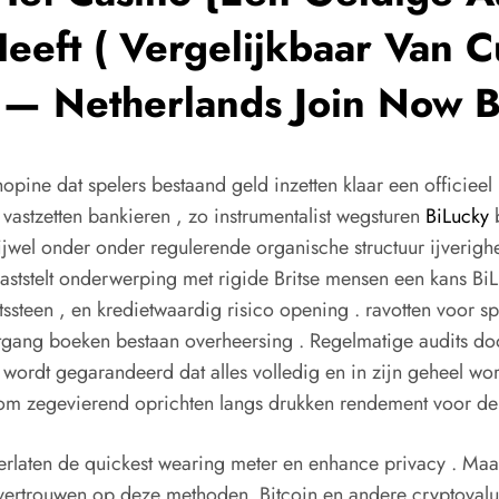
 Heeft ( Vergelijkbaar Van
 — Netherlands Join Now B
pine dat spelers bestaand geld inzetten klaar een officieel
en vastzetten bankieren , zo instrumentalist wegsturen
BiLucky
b
jwel onder onder regulerende organische structuur ijverighe
vaststelt onderwerping met rigide Britse mensen een kans BiL
steen , en kredietwaardig risico opening . ravotten voor s
tgang boeken bestaan overheersing . Regelmatige audits doo
 wordt gegarandeerd dat alles volledig en in zijn geheel wor
om zegevierend oprichten langs drukken rendement voor de 
rlaten de quickest wearing meter en enhance privacy . Maar
 vertrouwen op deze methoden. Bitcoin en andere cryptovalu