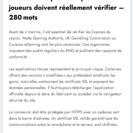
joueurs doivent réellement vérifier –
280 mots
Avant de s’inscrire, il est essentiel de vérifier les licences du
casino : Malta Gaming Authority, UK Gambling Commission ou
Curacao eGaming sont les plus reconnues. Ces organismes
imposent des audits réguliers du RNG et publient des rapports de
conformité.
Les applications tierces représentent le principal risque. Certaines
offrent des versions « modifiées » qui prétendent améliorer les
gains, mais elles contournent les certificats SSL et exposent les
données personnelles. Il faut toujours télécharger l’application
officielle depuis le store du fabricant ou accéder via le navigateur
sécurisé du site.
La connexion doit être protégée par HTTPS avec un cadenas vert
dans la barre d’adresse. Un certificat SSL valide garantit que les
communications entre le smartphone et le serveur sont chiffrées.