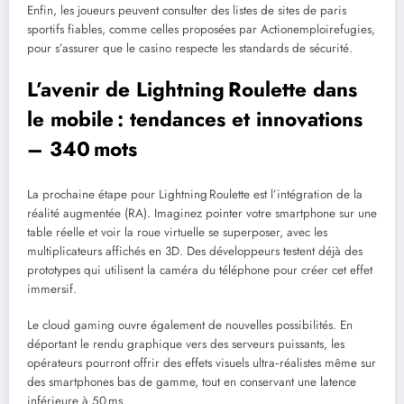
Enfin, les joueurs peuvent consulter des listes de sites de paris
sportifs fiables, comme celles proposées par Actionemploirefugies,
pour s’assurer que le casino respecte les standards de sécurité.
L’avenir de Lightning Roulette dans
le mobile : tendances et innovations
– 340 mots
La prochaine étape pour Lightning Roulette est l’intégration de la
réalité augmentée (RA). Imaginez pointer votre smartphone sur une
table réelle et voir la roue virtuelle se superposer, avec les
multiplicateurs affichés en 3D. Des développeurs testent déjà des
prototypes qui utilisent la caméra du téléphone pour créer cet effet
immersif.
Le cloud gaming ouvre également de nouvelles possibilités. En
déportant le rendu graphique vers des serveurs puissants, les
opérateurs pourront offrir des effets visuels ultra‑réalistes même sur
des smartphones bas de gamme, tout en conservant une latence
inférieure à 50 ms.