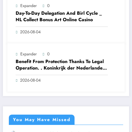
Expander
0
Day-To-Day Delegation And Birl Cycle _
NL Collect Bonus Art Online Casino
2026-08-04
Expander
0
Benefit From Protection Thanks To Legal
Operation. . Koninkrijk der Nederlanden
Win Big Today
2026-08-04
https://www.luckymaxdutch.com/
You May Have Missed