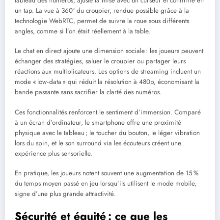
tableau des numéros, ajuste la mise avec un curseur et confirme en
un tap. La vue à 360° du croupier, rendue possible grâce à la
technologie WebRTC, permet de suivre la roue sous différents
angles, comme si l’on était réellement à la table.
Le chat en direct ajoute une dimension sociale : les joueurs peuvent
échanger des stratégies, saluer le croupier ou partager leurs
réactions aux multiplicateurs. Les options de streaming incluent un
mode « low‑data » qui réduit la résolution à 480p, économisant la
bande passante sans sacrifier la clarté des numéros.
Ces fonctionnalités renforcent le sentiment d’immersion. Comparé
à un écran d’ordinateur, le smartphone offre une proximité
physique avec le tableau ; le toucher du bouton, le léger vibration
lors du spin, et le son surround via les écouteurs créent une
expérience plus sensorielle.
En pratique, les joueurs notent souvent une augmentation de 15 %
du temps moyen passé en jeu lorsqu’ils utilisent le mode mobile,
signe d’une plus grande attractivité.
Sécurité et équité : ce que les