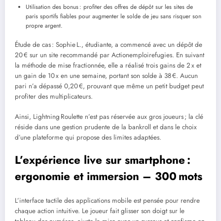
Utilisation des bonus : profiter des offres de dépôt sur les sites de
paris sportifs fiables pour augmenter le solde de jeu sans risquer son
propre argent.
Étude de cas : Sophie L., étudiante, a commencé avec un dépôt de
20 € sur un site recommandé par Actionemploirefugies. En suivant
la méthode de mise fractionnée, elle a réalisé trois gains de 2 x et
un gain de 10 x en une semaine, portant son solde à 38 €. Aucun
pari n’a dépassé 0,20 €, prouvant que même un petit budget peut
profiter des multiplicateurs.
Ainsi, Lightning Roulette n’est pas réservée aux gros joueurs ; la clé
réside dans une gestion prudente de la bankroll et dans le choix
d’une plateforme qui propose des limites adaptées.
L’expérience live sur smartphone :
ergonomie et immersion – 300 mots
L’interface tactile des applications mobile est pensée pour rendre
chaque action intuitive. Le joueur fait glisser son doigt sur le