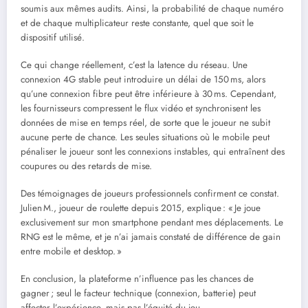
soumis aux mêmes audits. Ainsi, la probabilité de chaque numéro
et de chaque multiplicateur reste constante, quel que soit le
dispositif utilisé.
Ce qui change réellement, c’est la latence du réseau. Une
connexion 4G stable peut introduire un délai de 150 ms, alors
qu’une connexion fibre peut être inférieure à 30 ms. Cependant,
les fournisseurs compressent le flux vidéo et synchronisent les
données de mise en temps réel, de sorte que le joueur ne subit
aucune perte de chance. Les seules situations où le mobile peut
pénaliser le joueur sont les connexions instables, qui entraînent des
coupures ou des retards de mise.
Des témoignages de joueurs professionnels confirment ce constat.
Julien M., joueur de roulette depuis 2015, explique : « Je joue
exclusivement sur mon smartphone pendant mes déplacements. Le
RNG est le même, et je n’ai jamais constaté de différence de gain
entre mobile et desktop. »
En conclusion, la plateforme n’influence pas les chances de
gagner ; seul le facteur technique (connexion, batterie) peut
affecter l’expérience, mais pas l’équité du jeu.