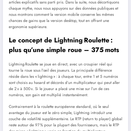
articles explicatifs sans parti pris. Dans la suite, nous décortiquons
chaque mythe, nous nous appuyons sur des données publiques et
nous montrons comment la version mobile conserve les mêmes
chances de gains que la version desktop, tout en offrant une
ergonomie supérieure.
Le concept de Lightning Roulette :
plus qu’une simple roue – 375 mots
Lightning Roulette se joue en direct, avec un croupier réel qui
tourne la roue sous l’œil des joueurs. La principale différence
réside dans les « lightning » : à chaque tour, entre 1 et 5 numéros
sont choisis au hasard et décorés d’un multiplicateur qui peut aller
de 2 x à 500 x. Si le joueur a placé une mise sur l’un de ces
numéros, son gain est multiplié instantanément.
Contrairement à la roulette européenne standard, où le seul
avantage du joueur est le zéro simple, Lightning introduit une
couche de volatilité supplémentaire. Le RTP (return to player) global
reste autour de 97 % pour la plupart des fournisseurs, mais le RTP