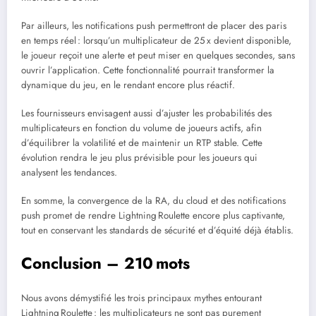
Par ailleurs, les notifications push permettront de placer des paris
en temps réel : lorsqu’un multiplicateur de 25 x devient disponible,
le joueur reçoit une alerte et peut miser en quelques secondes, sans
ouvrir l’application. Cette fonctionnalité pourrait transformer la
dynamique du jeu, en le rendant encore plus réactif.
Les fournisseurs envisagent aussi d’ajuster les probabilités des
multiplicateurs en fonction du volume de joueurs actifs, afin
d’équilibrer la volatilité et de maintenir un RTP stable. Cette
évolution rendra le jeu plus prévisible pour les joueurs qui
analysent les tendances.
En somme, la convergence de la RA, du cloud et des notifications
push promet de rendre Lightning Roulette encore plus captivante,
tout en conservant les standards de sécurité et d’équité déjà établis.
Conclusion – 210 mots
Nous avons démystifié les trois principaux mythes entourant
Lightning Roulette : les multiplicateurs ne sont pas purement