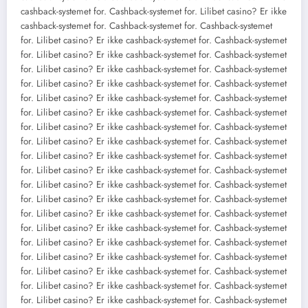
cashback-systemet for. Cashback-systemet for. Lilibet casino? Er ikke
cashback-systemet for. Cashback-systemet for. Cashback-systemet
for. Lilibet casino? Er ikke cashback-systemet for. Cashback-systemet
for. Lilibet casino? Er ikke cashback-systemet for. Cashback-systemet
for. Lilibet casino? Er ikke cashback-systemet for. Cashback-systemet
for. Lilibet casino? Er ikke cashback-systemet for. Cashback-systemet
for. Lilibet casino? Er ikke cashback-systemet for. Cashback-systemet
for. Lilibet casino? Er ikke cashback-systemet for. Cashback-systemet
for. Lilibet casino? Er ikke cashback-systemet for. Cashback-systemet
for. Lilibet casino? Er ikke cashback-systemet for. Cashback-systemet
for. Lilibet casino? Er ikke cashback-systemet for. Cashback-systemet
for. Lilibet casino? Er ikke cashback-systemet for. Cashback-systemet
for. Lilibet casino? Er ikke cashback-systemet for. Cashback-systemet
for. Lilibet casino? Er ikke cashback-systemet for. Cashback-systemet
for. Lilibet casino? Er ikke cashback-systemet for. Cashback-systemet
for. Lilibet casino? Er ikke cashback-systemet for. Cashback-systemet
for. Lilibet casino? Er ikke cashback-systemet for. Cashback-systemet
for. Lilibet casino? Er ikke cashback-systemet for. Cashback-systemet
for. Lilibet casino? Er ikke cashback-systemet for. Cashback-systemet
for. Lilibet casino? Er ikke cashback-systemet for. Cashback-systemet
for. Lilibet casino? Er ikke cashback-systemet for. Cashback-systemet