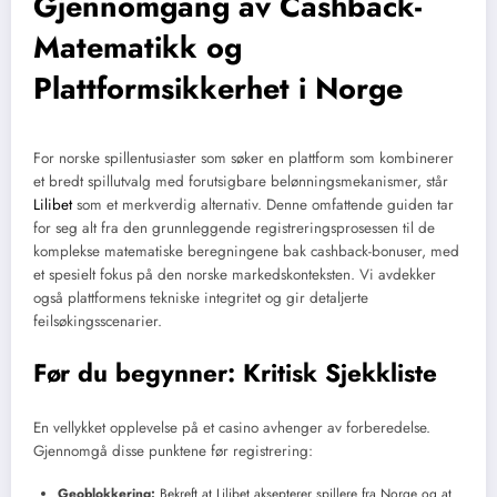
Gjennomgang av Cashback-
Matematikk og
Plattformsikkerhet i Norge
For norske spillentusiaster som søker en plattform som kombinerer
et bredt spillutvalg med forutsigbare belønningsmekanismer, står
Lilibet
som et merkverdig alternativ. Denne omfattende guiden tar
for seg alt fra den grunnleggende registreringsprosessen til de
komplekse matematiske beregningene bak cashback-bonuser, med
et spesielt fokus på den norske markedskonteksten. Vi avdekker
også plattformens tekniske integritet og gir detaljerte
feilsøkingsscenarier.
Før du begynner: Kritisk Sjekkliste
En vellykket opplevelse på et casino avhenger av forberedelse.
Gjennomgå disse punktene før registrering:
Geoblokkering:
Bekreft at Lilibet aksepterer spillere fra Norge og at