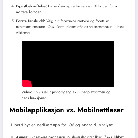
E-postbekreftelse:
En verifiseringslenke sendes. Klikk den for å
aktivere kontoen.
Første Innskudd:
Velg din foretrukne metode og foreta et
minimumsinnskudd.
Dette utløser ofte en velkomstbonus – husk
Obs:
vilkårene.
Video: En visuell gjennomgang av Lilibet-plattformen og
dens funksjoner.
Mobilapplikasjon vs. Mobilnettleser
Lilibet tilbyr en dedikert app for iOS og Android. Analyse:
Appen:
Gir raskere navigasjon, push-varsler om tilbud (f.eks.
lilibet