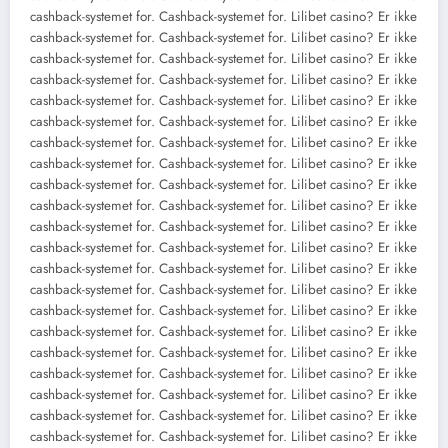
cashback-systemet for. Cashback-systemet for. Lilibet casino? Er ikke
cashback-systemet for. Cashback-systemet for. Lilibet casino? Er ikke
cashback-systemet for. Cashback-systemet for. Lilibet casino? Er ikke
cashback-systemet for. Cashback-systemet for. Lilibet casino? Er ikke
cashback-systemet for. Cashback-systemet for. Lilibet casino? Er ikke
cashback-systemet for. Cashback-systemet for. Lilibet casino? Er ikke
cashback-systemet for. Cashback-systemet for. Lilibet casino? Er ikke
cashback-systemet for. Cashback-systemet for. Lilibet casino? Er ikke
cashback-systemet for. Cashback-systemet for. Lilibet casino? Er ikke
cashback-systemet for. Cashback-systemet for. Lilibet casino? Er ikke
cashback-systemet for. Cashback-systemet for. Lilibet casino? Er ikke
cashback-systemet for. Cashback-systemet for. Lilibet casino? Er ikke
cashback-systemet for. Cashback-systemet for. Lilibet casino? Er ikke
cashback-systemet for. Cashback-systemet for. Lilibet casino? Er ikke
cashback-systemet for. Cashback-systemet for. Lilibet casino? Er ikke
cashback-systemet for. Cashback-systemet for. Lilibet casino? Er ikke
cashback-systemet for. Cashback-systemet for. Lilibet casino? Er ikke
cashback-systemet for. Cashback-systemet for. Lilibet casino? Er ikke
cashback-systemet for. Cashback-systemet for. Lilibet casino? Er ikke
cashback-systemet for. Cashback-systemet for. Lilibet casino? Er ikke
cashback-systemet for. Cashback-systemet for. Lilibet casino? Er ikke