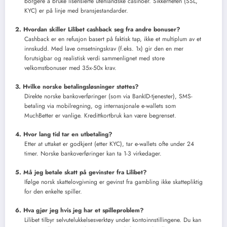
borgere å bruke lisensierte utenlandske casinoer. Sikkerheten (SSL,
KYC) er på linje med bransjestandarder.
2. Hvordan skiller Lilibet cashback seg fra andre bonuser?
Cashback er en refusjon basert på faktisk tap, ikke et multiplum av et
innskudd. Med lave omsetningskrav (f.eks. 1x) gir den en mer
forutsigbar og realistisk verdi sammenlignet med store
velkomstbonuser med 35x-50x krav.
3. Hvilke norske betalingsløsninger støttes?
Direkte norske bankoverføringer (som via BankID-tjenester), SMS-
betaling via mobilregning, og internasjonale e-wallets som
MuchBetter er vanlige. Kredittkortbruk kan være begrenset.
4. Hvor lang tid tar en utbetaling?
Etter at uttaket er godkjent (etter KYC), tar e-wallets ofte under 24
timer. Norske bankoverføringer kan ta 1-3 virkedager.
5. Må jeg betale skatt på gevinster fra Lilibet?
Ifølge norsk skattelovgivning er gevinst fra gambling ikke skattepliktig
for den enkelte spiller.
6. Hva gjør jeg hvis jeg har et spilleproblem?
Lilibet tilbyr selvutelukkelsesverktøy under kontoinnstillingene. Du kan