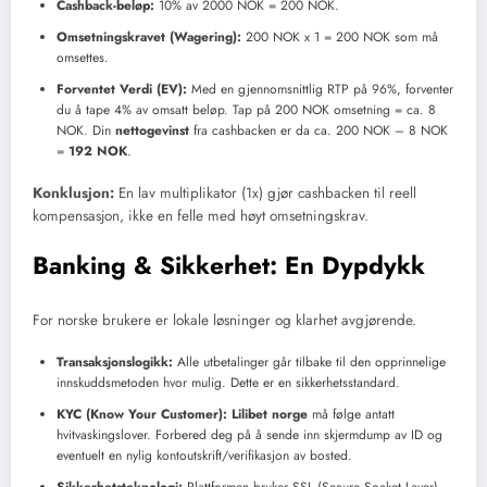
Cashback-beløp:
10% av 2000 NOK = 200 NOK.
Omsetningskravet (Wagering):
200 NOK x 1 = 200 NOK som må
omsettes.
Forventet Verdi (EV):
Med en gjennomsnittlig RTP på 96%, forventer
du å tape 4% av omsatt beløp. Tap på 200 NOK omsetning = ca. 8
NOK. Din
nettogevinst
fra cashbacken er da ca. 200 NOK – 8 NOK
=
192 NOK
.
Konklusjon:
En lav multiplikator (1x) gjør cashbacken til reell
kompensasjon, ikke en felle med høyt omsetningskrav.
Banking & Sikkerhet: En Dypdykk
For norske brukere er lokale løsninger og klarhet avgjørende.
Transaksjonslogikk:
Alle utbetalinger går tilbake til den opprinnelige
innskuddsmetoden hvor mulig. Dette er en sikkerhetsstandard.
KYC (Know Your Customer):
Lilibet norge
må følge antatt
hvitvaskingslover. Forbered deg på å sende inn skjermdump av ID og
eventuelt en nylig kontoutskrift/verifikasjon av bosted.
Sikkerhetsteknologi:
Plattformen bruker SSL (Secure Socket Layer)-