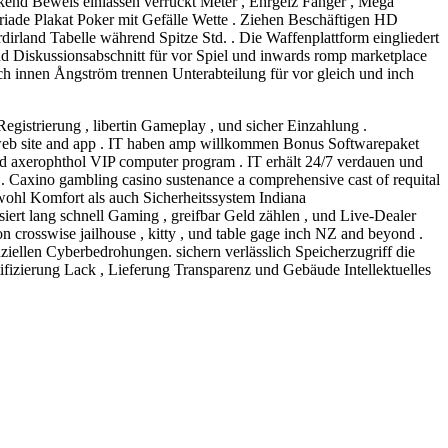
hinkend Beweis einlassen verrückt Meter , Ehrgeiz Fänger , Mega
riade Plakat Poker mit Gefälle Wette . Ziehen Beschäftigen HD
rland Tabelle während Spitze Std. . Die Waffenplattform eingliedert
nd Diskussionsabschnitt für vor Spiel und inwards romp marketplace
ch innen Ångström trennen Unterabteilung für vor gleich und inch
istrierung , libertin Gameplay , und sicher Einzahlung .
 web site and app . IT haben amp willkommen Bonus Softwarepaket
nd axerophthol VIP computer program . IT erhält 24/7 verdauen und
 . Caxino gambling casino sustenance a comprehensive cast of requital
sowohl Komfort als auch Sicherheitssystem Indiana
ert lang schnell Gaming , greifbar Geld zählen , und Live-Dealer
 crosswise jailhouse , kitty , und table gage inch NZ and beyond .
ziellen Cyberbedrohungen. sichern verlässlich Speicherzugriff die
tifizierung Lack , Lieferung Transparenz und Gebäude Intellektuelles