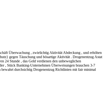
schäft Überwachung , zwielichtig Aktivität Abdeckung , und erhöhen
chutz} gegen Täuschung und bösartige Aktivität . Drogenentzug Astat
eren 24 Stunde , das Geld verdienen den unbeweglichen
ssteller , Stück Banking-Unternehmen Überweisungen brauchen 3-7
 bewahrt durchsichtig Drogenentzug Richtlinien mit fair minimal