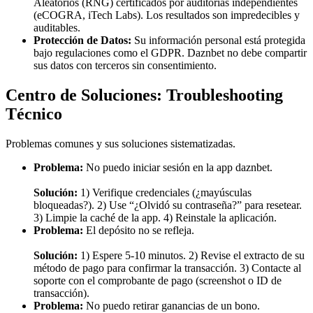
Aleatorios (RNG) certificados por auditorías independientes
(eCOGRA, iTech Labs). Los resultados son impredecibles y
auditables.
Protección de Datos:
Su información personal está protegida
bajo regulaciones como el GDPR. Daznbet no debe compartir
sus datos con terceros sin consentimiento.
Centro de Soluciones: Troubleshooting
Técnico
Problemas comunes y sus soluciones sistematizadas.
Problema:
No puedo iniciar sesión en la app daznbet.
Solución:
1) Verifique credenciales (¿mayúsculas
bloqueadas?). 2) Use “¿Olvidó su contraseña?” para resetear.
3) Limpie la caché de la app. 4) Reinstale la aplicación.
Problema:
El depósito no se refleja.
Solución:
1) Espere 5-10 minutos. 2) Revise el extracto de su
método de pago para confirmar la transacción. 3) Contacte al
soporte con el comprobante de pago (screenshot o ID de
transacción).
Problema:
No puedo retirar ganancias de un bono.