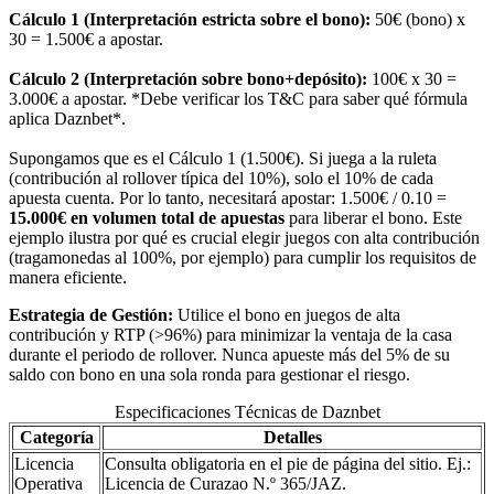
Cálculo 1 (Interpretación estricta sobre el bono):
50€ (bono) x
30 = 1.500€ a apostar.
Cálculo 2 (Interpretación sobre bono+depósito):
100€ x 30 =
3.000€ a apostar. *Debe verificar los T&C para saber qué fórmula
aplica Daznbet*.
Supongamos que es el Cálculo 1 (1.500€). Si juega a la ruleta
(contribución al rollover típica del 10%), solo el 10% de cada
apuesta cuenta. Por lo tanto, necesitará apostar: 1.500€ / 0.10 =
15.000€ en volumen total de apuestas
para liberar el bono. Este
ejemplo ilustra por qué es crucial elegir juegos con alta contribución
(tragamonedas al 100%, por ejemplo) para cumplir los requisitos de
manera eficiente.
Estrategia de Gestión:
Utilice el bono en juegos de alta
contribución y RTP (>96%) para minimizar la ventaja de la casa
durante el periodo de rollover. Nunca apueste más del 5% de su
saldo con bono en una sola ronda para gestionar el riesgo.
Especificaciones Técnicas de Daznbet
Categoría
Detalles
Licencia
Consulta obligatoria en el pie de página del sitio. Ej.:
Operativa
Licencia de Curazao N.º 365/JAZ.