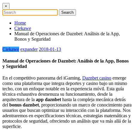
×
Home
Ciekawe
Manual de Operaciones de Daznbet: Análisis de la App,
Bonos y Seguridad
Ciekawe
expander
2018-01-13
Manual de Operaciones de Daznbet: Análisis de la App, Bonos
y Seguridad
En el competitivo panorama del iGaming,
Daznbet casino
emerge
como una plataforma que integra deportes y casino bajo un mismo
techo, con un enfoque notable en la experiencia móvil. Esta guía
técnica exhaustiva desmenuza su funcionamiento, desde la
arquitectura de la
app daznbet
hasta la compleja mecánica detrás
del
bonus daznbet
, proporcionando un marco de conocimiento para
usuarios que buscan optimizar su interacción con la plataforma. Nos
adentraremos en especificaciones técnicas, estrategias matemáticas y
protocolos de seguridad, ofreciendo un análisis que va más allá de la
superficie.