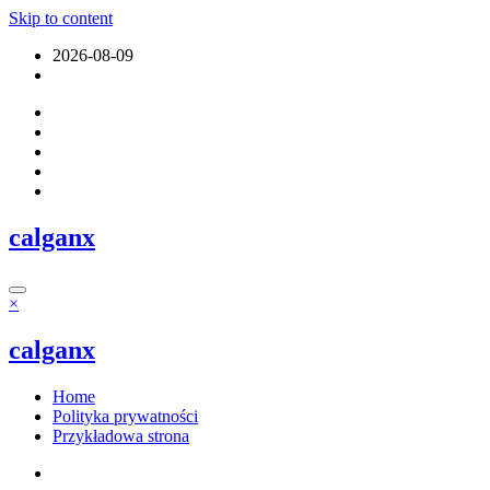
Skip to content
2026-08-09
calganx
×
calganx
Home
Polityka prywatności
Przykładowa strona