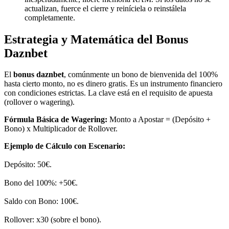
actualizan, fuerce el cierre y reiníciela o reinstálela
completamente.
Estrategia y Matemática del Bonus
Daznbet
El
bonus daznbet
, comúnmente un bono de bienvenida del 100%
hasta cierto monto, no es dinero gratis. Es un instrumento financiero
con condiciones estrictas. La clave está en el requisito de apuesta
(rollover o wagering).
Fórmula Básica de Wagering:
Monto a Apostar = (Depósito +
Bono) x Multiplicador de Rollover.
Ejemplo de Cálculo con Escenario:
Depósito: 50€.
Bono del 100%: +50€.
Saldo con Bono: 100€.
Rollover: x30 (sobre el bono).