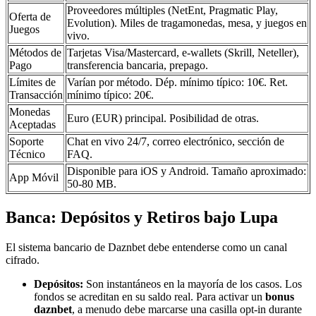
Proveedores múltiples (NetEnt, Pragmatic Play,
Oferta de
Evolution). Miles de tragamonedas, mesa, y juegos en
Juegos
vivo.
Métodos de
Tarjetas Visa/Mastercard, e-wallets (Skrill, Neteller),
Pago
transferencia bancaria, prepago.
Límites de
Varían por método. Dép. mínimo típico: 10€. Ret.
Transacción
mínimo típico: 20€.
Monedas
Euro (EUR) principal. Posibilidad de otras.
Aceptadas
Soporte
Chat en vivo 24/7, correo electrónico, sección de
Técnico
FAQ.
Disponible para iOS y Android. Tamaño aproximado:
App Móvil
50-80 MB.
Banca: Depósitos y Retiros bajo Lupa
El sistema bancario de Daznbet debe entenderse como un canal
cifrado.
Depósitos:
Son instantáneos en la mayoría de los casos. Los
fondos se acreditan en su saldo real. Para activar un
bonus
daznbet
, a menudo debe marcarse una casilla opt-in durante