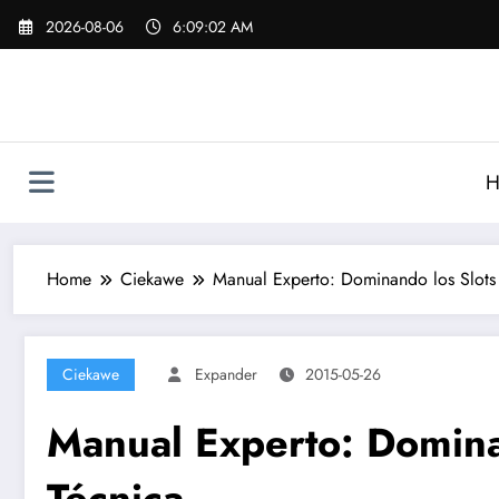
Skip
2026-08-06
6:09:03 AM
to
content
H
Home
Ciekawe
Manual Experto: Dominando los Slots 
Ciekawe
Expander
2015-05-26
Manual Experto: Dominan
Técnica