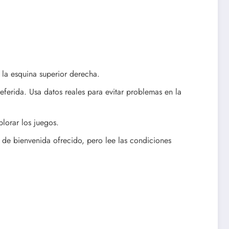
 la esquina superior derecha.
ferida. Usa datos reales para evitar problemas en la
plorar los juegos.
o de bienvenida ofrecido, pero lee las condiciones