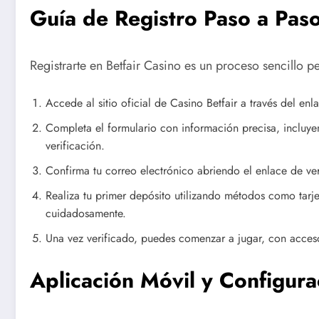
Guía de Registro Paso a Pas
Registrarte en Betfair Casino es un proceso sencillo pe
Accede al sitio oficial de Casino Betfair a través del e
Completa el formulario con información precisa, incluye
verificación.
Confirma tu correo electrónico abriendo el enlace de veri
Realiza tu primer depósito utilizando métodos como tarje
cuidadosamente.
Una vez verificado, puedes comenzar a jugar, con acceso
Aplicación Móvil y Configura