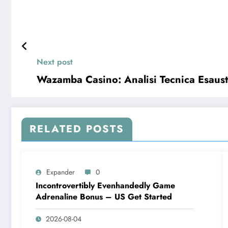
Next post
Wazamba Casino: Analisi Tecnica Esaust
RELATED POSTS
Expander
0
Incontrovertibly Evenhandedly Game
Adrenaline Bonus – US Get Started
2026-08-04