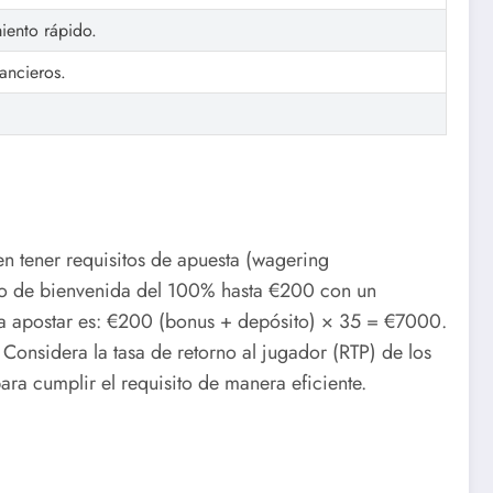
miento rápido.
ancieros.
en tener requisitos de apuesta (wagering
no de bienvenida del 100% hasta €200 con un
l a apostar es: €200 (bonus + depósito) × 35 = €7000.
 Considera la tasa de retorno al jugador (RTP) de los
ara cumplir el requisito de manera eficiente.