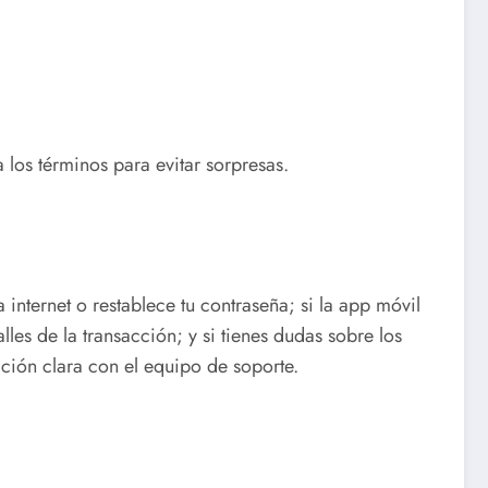
los términos para evitar sorpresas.
 internet o restablece tu contraseña; si la app móvil
lles de la transacción; y si tienes dudas sobre los
ación clara con el equipo de soporte.