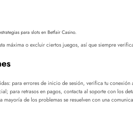
trategias para slots en Betfair Casino.
 máxima o excluir ciertos juegos, así que siempre verifica 
nes
as: para errores de inicio de sesión, verifica tu conexión a
cial; para retrasos en pagos, contacta al soporte con los deta
io. La mayoría de los problemas se resuelven con una comunic