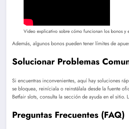
Video explicativo sobre cómo funcionan los bonos y es
Además, algunos bonos pueden tener límites de apuesta
Solucionar Problemas Comu
Si encuentras inconvenientes, aquí hay soluciones rápid
se bloquea, reiníciala o reinstálala desde la fuente ofi
Betfair slots, consulta la sección de ayuda en el sit
Preguntas Frecuentes (FAQ)