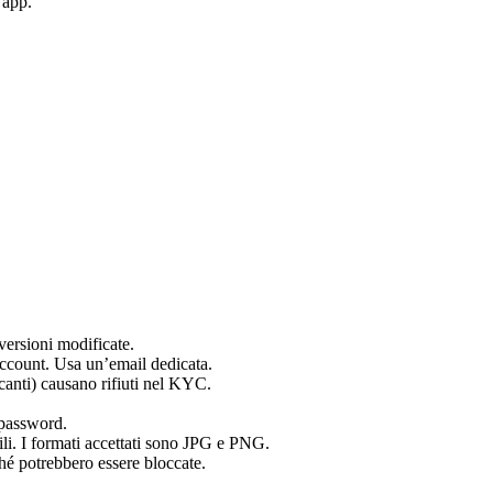
’app.
 versioni modificate.
account. Usa un’email dedicata.
canti) causano rifiuti nel KYC.
 password.
bili. I formati accettati sono JPG e PNG.
hé potrebbero essere bloccate.