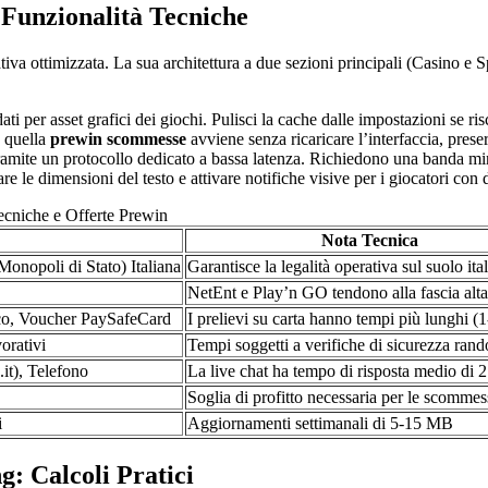
 Funzionalità Tecniche
 ottimizzata. La sua architettura a due sezioni principali (Casino e Sp
per asset grafici dei giochi. Pulisci la cache dalle impostazioni se risc
 quella
prewin scommesse
avviene senza ricaricare l’interfaccia, preser
tramite un protocollo dedicato a bassa latenza. Richiedono una banda mi
 le dimensioni del testo e attivare notifiche visive per i giocatori con d
ecniche e Offerte Prewin
Nota Tecnica
nopoli di Stato) Italiana
Garantisce la legalità operativa sul suolo ita
NetEnt e Play’n GO tendono alla fascia alta
fico, Voucher PaySafeCard
I prelievi su carta hanno tempi più lunghi (1
orativi
Tempi soggetti a verifiche di sicurezza ran
it), Telefono
La live chat ha tempo di risposta medio di 2
Soglia di profitto necessaria per le scommes
i
Aggiornamenti settimanali di 5-15 MB
: Calcoli Pratici