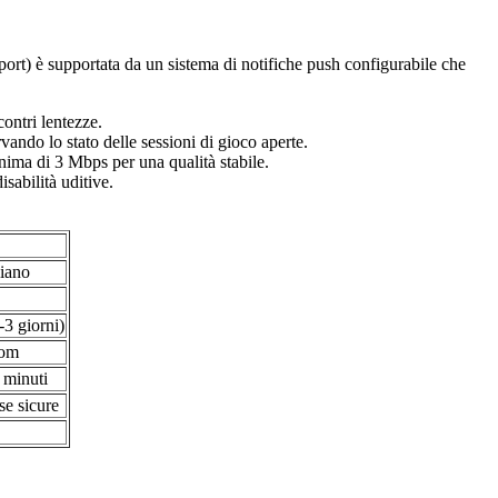
ort) è supportata da un sistema di notifiche push configurabile che
ontri lentezze.
vando lo stato delle sessioni di gioco aperte.
nima di 3 Mbps per una qualità stabile.
isabilità uditive.
liano
-3 giorni)
dom
 minuti
se sicure