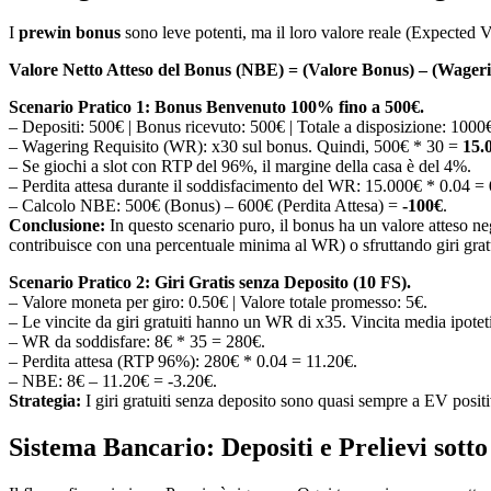
I
prewin bonus
sono leve potenti, ma il loro valore reale (Expected 
Valore Netto Atteso del Bonus (NBE) = (Valore Bonus) – (Wageri
Scenario Pratico 1: Bonus Benvenuto 100% fino a 500€.
– Depositi: 500€ | Bonus ricevuto: 500€ | Totale a disposizione: 1000
– Wagering Requisito (WR): x30 sul bonus. Quindi, 500€ * 30 =
15.
– Se giochi a slot con RTP del 96%, il margine della casa è del 4%.
– Perdita attesa durante il soddisfacimento del WR: 15.000€ * 0.04 =
– Calcolo NBE: 500€ (Bonus) – 600€ (Perdita Attesa) =
-100€
.
Conclusione:
In questo scenario puro, il bonus ha un valore atteso ne
contribuisce con una percentuale minima al WR) o sfruttando giri grat
Scenario Pratico 2: Giri Gratis senza Deposito (10 FS).
– Valore moneta per giro: 0.50€ | Valore totale promesso: 5€.
– Le vincite da giri gratuiti hanno un WR di x35. Vincita media ipotet
– WR da soddisfare: 8€ * 35 = 280€.
– Perdita attesa (RTP 96%): 280€ * 0.04 = 11.20€.
– NBE: 8€ – 11.20€ = -3.20€.
Strategia:
I giri gratuiti senza deposito sono quasi sempre a EV posit
Sistema Bancario: Depositi e Prelievi sotto