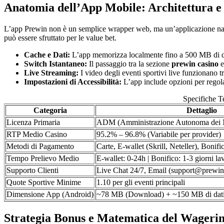
Anatomia dell’App Mobile: Architettura e
L’app Prewin non è un semplice wrapper web, ma un’applicazione nativa
può essere sfruttato per le value bet.
Cache e Dati:
L’app memorizza localmente fino a 500 MB di dati 
Switch Istantaneo:
Il passaggio tra la sezione
prewin casino
e
Live Streaming:
I video degli eventi sportivi live funzionano 
Impostazioni di Accessibilità:
L’app include opzioni per regolare
Specifiche T
Categoria
Dettaglio
Licenza Primaria
ADM (Amministrazione Autonoma dei Mo
RTP Medio Casino
95.2% – 96.8% (Variabile per provider)
Metodi di Pagamento
Carte, E-wallet (Skrill, Neteller), Boni
Tempo Prelievo Medio
E-wallet: 0-24h | Bonifico: 1-3 giorni lav
Supporto Clienti
Live Chat 24/7, Email (support@prewin.
Quote Sportive Minime
1.10 per gli eventi principali
Dimensione App (Android)
~78 MB (Download) + ~150 MB di dat
Strategia Bonus e Matematica del Wagering