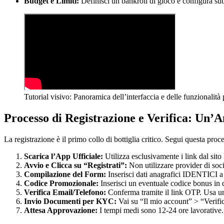
Budget e Limiti:
Definisci un bankroll di gioco e configura subi
Tutorial visivo: Panoramica dell’interfaccia e delle funzionalità
Processo di Registrazione e Verifica: Un’A
La registrazione è il primo collo di bottiglia critico. Segui questa proc
Scarica l’App Ufficiale:
Utilizza esclusivamente i link dal sito
Avvio e Clicca su “Registrati”:
Non utilizzare provider di soc
Compilazione del Form:
Inserisci dati anagrafici IDENTICI a 
Codice Promozionale:
Inserisci un eventuale codice bonus in 
Verifica Email/Telefono:
Conferma tramite il link OTP. Usa un 
Invio Documenti per KYC:
Vai su “Il mio account” > “Verifica
Attesa Approvazione:
I tempi medi sono 12-24 ore lavorative.