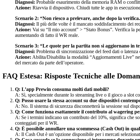
Diagnosi:
Probabile esaurimento della memoria RAM o conflitt
Azione:
Riavvia il dispositivo. Chiudi tutte le app in esecuzione
Scenario 2: “Non riesco a prelevare, anche dopo la verifica
Diagnosi:
Il più delle volte è il mancato soddisfacimento dei req
Azione:
Vai su “Il mio account” > “Stato Bonus”. Verifica la p
aumentando di fatto il WR reale.
Scenario 3: “Le quote per la partita non si aggiornano in t
Diagnosi:
Problema di sincronizzazione del feed dati o latenza 
Azione:
Abilita/Disabilita la modalità “Aggiornamenti Live” ne
del mercato da parte dell’operatore.
FAQ Estesa: Risposte Tecniche alle Doman
Q: L’app Prewin consuma molti dati mobili?
A: Sì, specialmente durante lo streaming live o il gioco a slot
Q: Posso usare la stessa account su due dispositivi conte
A: No. Il sistema di sicurezza disconnetterà la sessione sul disp
Q: Come funziona esattamente il contributo al wagering pe
A: Se i termini indicano un contributo del 10%, significa che s
conteggiati per il WR.
Q: È possibile annullare una scommessa (Cash Out) in qua
A: Il Cash Out è un’opzione disponibile per i mercati selezionati,
Q: Cosa succede se la connessione si interrompe durante un 