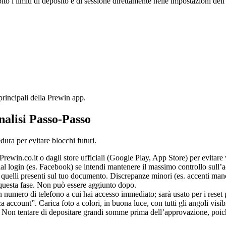
to i limiti di deposito e di sessione direttamente nelle impostazioni dell
 principali della Prewin app.
nalisi Passo-Passo
edura per evitare blocchi futuri.
 Prewin.co.it o dagli store ufficiali (Google Play, App Store) per evitare
ial login (es. Facebook) se intendi mantenere il massimo controllo sull’
quelli presenti sul tuo documento. Discrepanze minori (es. accenti man
questa fase. Non può essere aggiunto dopo.
numero di telefono a cui hai accesso immediato; sarà usato per i reset
 account”. Carica foto a colori, in buona luce, con tutti gli angoli visi
 Non tentare di depositare grandi somme prima dell’approvazione, poic