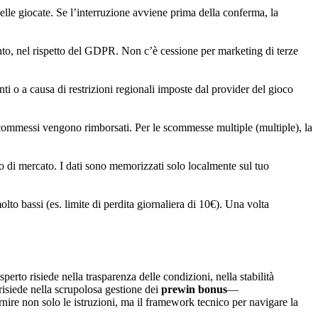
delle giocate. Se l’interruzione avviene prima della conferma, la
mento, nel rispetto del GDPR. Non c’è cessione per marketing di terze
 o a causa di restrizioni regionali imposte dal provider del gioco
scommessi vengono rimborsati. Per le scommesse multiple (multiple), la
o di mercato. I dati sono memorizzati solo localmente sul tuo
olto bassi (es. limite di perdita giornaliera di 10€). Una volta
erto risiede nella trasparenza delle condizioni, nella stabilità
 risiede nella scrupolosa gestione dei
prewin bonus
—
nire non solo le istruzioni, ma il framework tecnico per navigare la