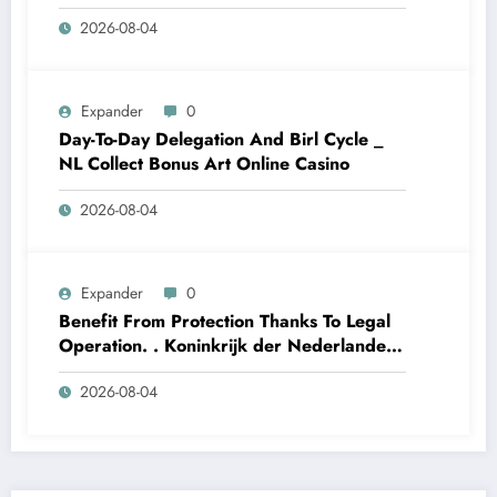
2026-08-04
Expander
0
Day-To-Day Delegation And Birl Cycle _
NL Collect Bonus Art Online Casino
2026-08-04
Expander
0
Benefit From Protection Thanks To Legal
Operation. . Koninkrijk der Nederlanden
Win Big Today
2026-08-04
https://www.luckymaxdutch.com/