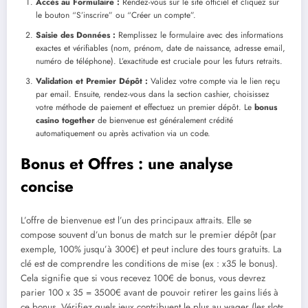
Accès au Formulaire :
Rendez-vous sur le site officiel et cliquez sur
le bouton “S’inscrire” ou “Créer un compte”.
Saisie des Données :
Remplissez le formulaire avec des informations
exactes et vérifiables (nom, prénom, date de naissance, adresse email,
numéro de téléphone). L’exactitude est cruciale pour les futurs retraits.
Validation et Premier Dépôt :
Validez votre compte via le lien reçu
par email. Ensuite, rendez-vous dans la section cashier, choisissez
votre méthode de paiement et effectuez un premier dépôt. Le
bonus
casino together
de bienvenue est généralement crédité
automatiquement ou après activation via un code.
Bonus et Offres : une analyse
concise
L’offre de bienvenue est l’un des principaux attraits. Elle se
compose souvent d’un bonus de match sur le premier dépôt (par
exemple, 100% jusqu’à 300€) et peut inclure des tours gratuits. La
clé est de comprendre les conditions de mise (ex : x35 le bonus).
Cela signifie que si vous recevez 100€ de bonus, vous devrez
parier 100 x 35 = 3500€ avant de pouvoir retirer les gains liés à
ce bonus. Vérifiez quels jeux contribuent le plus au wager (les slots