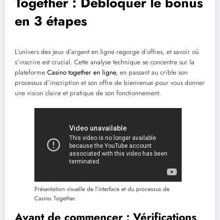
Together : Débloquer le bonus
en 3 étapes
L’univers des jeux d’argent en ligne regorge d’offres, et savoir où
s’inscrire est crucial. Cette analyse technique se concentre sur la
plateforme
Casino together en ligne
, en passant au crible son
processus d’inscription et son offre de bienvenue pour vous donner
une vision claire et pratique de son fonctionnement.
Présentation visuelle de l’interface et du processus de
Casino Together.
Avant de commencer : Vérifications