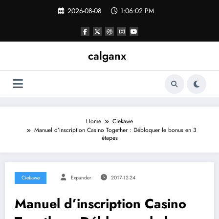
Skip
2026-08-08
1:06:02 PM
to
content
calganx
Home
Ciekawe
Manuel d’inscription Casino Together : Débloquer le bonus en 3
étapes
Ciekawe
Expander
2017-12-24
Manuel d’inscription Casino