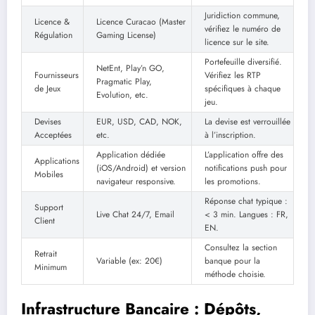
Juridiction commune,
Licence &
Licence Curacao (Master
vérifiez le numéro de
Régulation
Gaming License)
licence sur le site.
Portefeuille diversifié.
NetEnt, Play’n GO,
Fournisseurs
Vérifiez les RTP
Pragmatic Play,
de Jeux
spécifiques à chaque
Evolution, etc.
jeu.
Devises
EUR, USD, CAD, NOK,
La devise est verrouillée
Acceptées
etc.
à l’inscription.
Application dédiée
L’application offre des
Applications
(iOS/Android) et version
notifications push pour
Mobiles
navigateur responsive.
les promotions.
Réponse chat typique :
Support
Live Chat 24/7, Email
< 3 min. Langues : FR,
Client
EN.
Consultez la section
Retrait
Variable (ex: 20€)
banque pour la
Minimum
méthode choisie.
Infrastructure Bancaire : Dépôts,