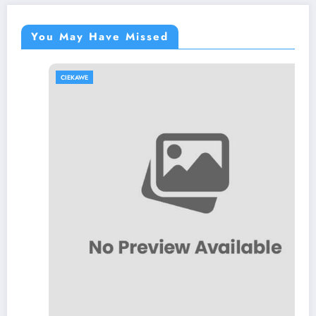
You May Have Missed
CIEKAWE