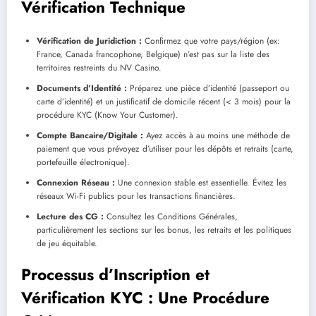
Vérification Technique
Vérification de Juridiction :
Confirmez que votre pays/région (ex:
France, Canada francophone, Belgique) n’est pas sur la liste des
territoires restreints du NV Casino.
Documents d’Identité :
Préparez une pièce d’identité (passeport ou
carte d’identité) et un justificatif de domicile récent (< 3 mois) pour la
procédure KYC (Know Your Customer).
Compte Bancaire/Digitale :
Ayez accès à au moins une méthode de
paiement que vous prévoyez d’utiliser pour les dépôts et retraits (carte,
portefeuille électronique).
Connexion Réseau :
Une connexion stable est essentielle. Évitez les
réseaux Wi-Fi publics pour les transactions financières.
Lecture des CG :
Consultez les Conditions Générales,
particulièrement les sections sur les bonus, les retraits et les politiques
de jeu équitable.
Processus d’Inscription et
Vérification KYC : Une Procédure