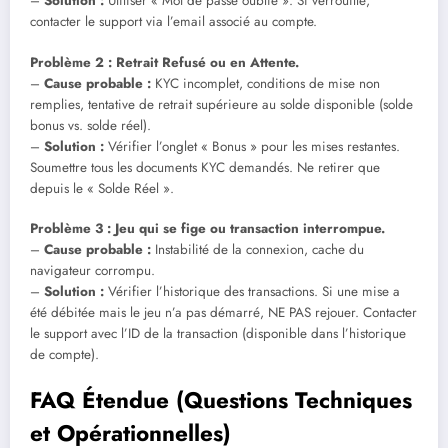
–
Solution :
Utiliser « Mot de passe oublié ». Si verrouillé,
contacter le support via l’email associé au compte.
Problème 2 : Retrait Refusé ou en Attente.
–
Cause probable :
KYC incomplet, conditions de mise non
remplies, tentative de retrait supérieure au solde disponible (solde
bonus vs. solde réel).
–
Solution :
Vérifier l’onglet « Bonus » pour les mises restantes.
Soumettre tous les documents KYC demandés. Ne retirer que
depuis le « Solde Réel ».
Problème 3 : Jeu qui se fige ou transaction interrompue.
–
Cause probable :
Instabilité de la connexion, cache du
navigateur corrompu.
–
Solution :
Vérifier l’historique des transactions. Si une mise a
été débitée mais le jeu n’a pas démarré, NE PAS rejouer. Contacter
le support avec l’ID de la transaction (disponible dans l’historique
de compte).
FAQ Étendue (Questions Techniques
et Opérationnelles)