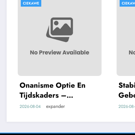
CIEKAWE
CIEKAWE
Onanisme Optie En
Stabiel So
Tijdskaders –
Gebouwd V
Belgische markt Get
Casino Ver
expander
expan
2026-08-04
2026-08-04
Bonus Now Casino
Koninkrijk
Instant
Nederland
Your Bonu