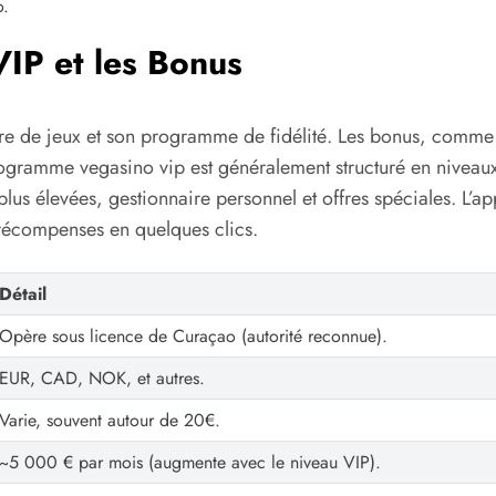
o.
VIP et les Bonus
e de jeux et son programme de fidélité. Les bonus, comme le
ogramme vegasino vip est généralement structuré en niveaux 
 plus élevées, gestionnaire personnel et offres spéciales. L’a
 récompenses en quelques clics.
Détail
Opère sous licence de Curaçao (autorité reconnue).
EUR, CAD, NOK, et autres.
Varie, souvent autour de 20€.
~5 000 € par mois (augmente avec le niveau VIP).