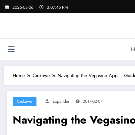
Skip
2026-08-06
3:07:46 PM
to
content
H
Home
Ciekawe
Navigating the Vegasino App – Guide
Ciekawe
Expander
2017-02-04
Navigating the Vegasin