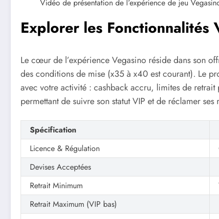
Vidéo de présentation de l’expérience de jeu Vegasin
Explorer les Fonctionnalités 
Le cœur de l’expérience Vegasino réside dans son offr
des conditions de mise (x35 à x40 est courant). Le pr
avec votre activité : cashback accru, limites de retrait
permettant de suivre son statut VIP et de réclamer ses
Spécification
Licence & Régulation
Devises Acceptées
Retrait Minimum
Retrait Maximum (VIP bas)