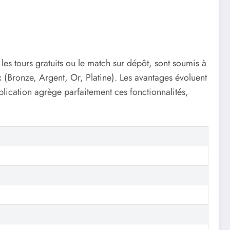
s tours gratuits ou le match sur dépôt, sont soumis à
(Bronze, Argent, Or, Platine). Les avantages évoluent
pplication agrège parfaitement ces fonctionnalités,