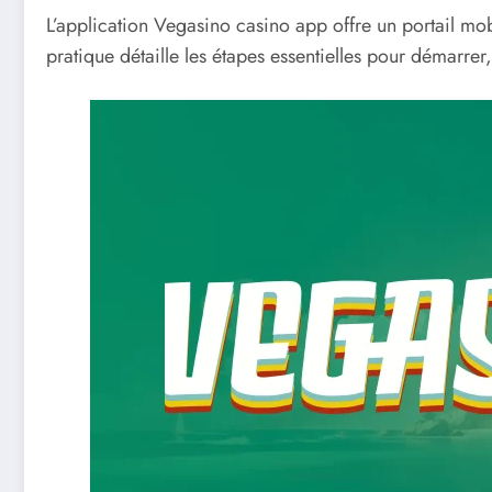
L’application Vegasino casino app offre un portail mob
pratique détaille les étapes essentielles pour démarrer