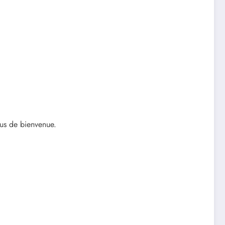
nus de bienvenue.