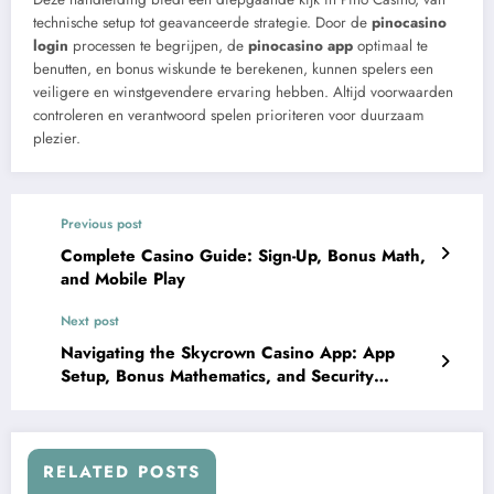
technische setup tot geavanceerde strategie. Door de
pinocasino
login
processen te begrijpen, de
pinocasino app
optimaal te
benutten, en bonus wiskunde te berekenen, kunnen spelers een
veiligere en winstgevendere ervaring hebben. Altijd voorwaarden
controleren en verantwoord spelen prioriteren voor duurzaam
plezier.
Previous post
Complete Casino Guide: Sign-Up, Bonus Math,
and Mobile Play
Next post
Navigating the Skycrown Casino App: App
Setup, Bonus Mathematics, and Security
Protocols – A Step-by-Step Analysis
RELATED POSTS