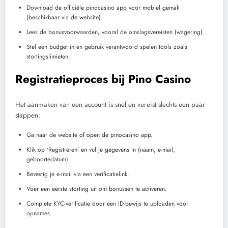
Download de officiële pinocasino app voor mobiel gemak
(beschikbaar via de website).
Lees de bonusvoorwaarden, vooral de omslagsvereisten (wagering).
Stel een budget in en gebruik verantwoord spelen tools zoals
stortingslimieten.
Registratieproces bij Pino Casino
Het aanmaken van een account is snel en vereist slechts een paar
stappen:
Ga naar de website of open de pinocasino app.
Klik op ‘Registreren’ en vul je gegevens in (naam, e-mail,
geboortedatum).
Bevestig je e-mail via een verificatielink.
Voer een eerste storting uit om bonussen te activeren.
Complete KYC-verificatie door een ID-bewijs te uploaden voor
opnames.