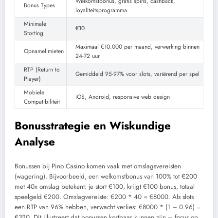
Welkomstbonus, gratis spins, cashback,
Bonus Types
loyaliteitsprogramma
Minimale
€10
Storting
Maximaal €10.000 per maand, verwerking binnen
Opnamelimieten
24-72 uur
RTP (Return to
Gemiddeld 95-97% voor slots, variërend per spel
Player)
Mobiele
iOS, Android, responsive web design
Compatibiliteit
Bonusstrategie en Wiskundige
Analyse
Bonussen bij Pino Casino komen vaak met omslagsvereisten
(wagering). Bijvoorbeeld, een welkomstbonus van 100% tot €200
met 40x omslag betekent: je stort €100, krijgt €100 bonus, totaal
speelgeld €200. Omslagvereiste: €200 * 40 = €8000. Als slots
een RTP van 96% hebben, verwacht verlies: €8000 * (1 – 0.96) =
€320. Dit illustreert dat bonussen kostbaar kunnen zijn – focus op