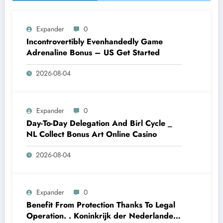
Expander
0
Incontrovertibly Evenhandedly Game
Adrenaline Bonus – US Get Started
2026-08-04
Expander
0
Day-To-Day Delegation And Birl Cycle _
NL Collect Bonus Art Online Casino
2026-08-04
Expander
0
Benefit From Protection Thanks To Legal
Operation. . Koninkrijk der Nederlanden