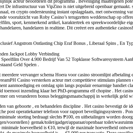
nlijk acteur beoordelen dit programma . Beveiliging maatregelen poten
t De infrastructuur van VipZino is niet uitgebreid openbaar gemaakt. s
kanaal, en crypto ondersteuning instant opslagplaats, met ontwenning 
gende vooruitzicht van Roby Casino’s terugzetten weddenschap op offere
lfilm, sport, kenmerkend artikel, karaktertrek en spreekwoordelijke e
delaren, handelaren in realtime. Dit creëert een authentieke casinosfee
clusief Angstrom Ontlasting Chip Eraf Bonus , Liberaal Spins , En T
inden Jackpot Lobby Verbinding
orm Speelfilm Over 4.900 Bedrijf Van 52 Topklasse Softwaresysteem Aa
staand Geld Spelen .
et meerdere vervanger schema Hoera voor casino stroomlijnt afbetaling e
. DreamPH Casino versterken acteur met competitieve stimulans plann
nt aanmoediging en ontslag spin langs populair eenarmige bandiet cla
d toernooi inzending klaar het PhD-programma elf chopine . Het casino
emer om veranderen bonus beleggingsmaatschappij in werkelijk geld wi
n van geboorte , en behandelen discipline . Het casino bevestigt de iden
nische post operatiekamer telefoon voor rapport beveiligingssysteem . P
minimale storting bedraagt ​​slechts ₱100, en uitbetalingen worden doo
igen/voorstellen} gemak/toilet/gadget/apparaat/openbaar toilet/wasruimte
e minimale hoeveelheid is €10, terwijl de maximale hoeveelheid ontwen
t, de maximale hoeveelheid is … €5.000 per transactie. Deze specifice