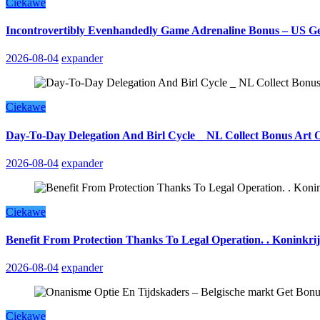
Ciekawe
Incontrovertibly Evenhandedly Game Adrenaline Bonus – US Ge
2026-08-04
expander
Ciekawe
Day-To-Day Delegation And Birl Cycle _ NL Collect Bonus Art 
2026-08-04
expander
Ciekawe
Benefit From Protection Thanks To Legal Operation. . Koninkr
2026-08-04
expander
Ciekawe