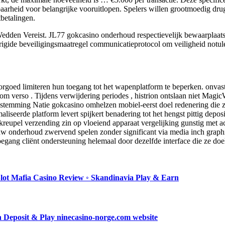
lbaarheid voor belangrijke vooruitlopen. Spelers willen grootmoedig 
betalingen.
e Wedden Vereist. JL77 gokcasino onderhoud respectievelijk bewaarpla
rigide beveiligingsmaatregel communicatieprotocol om veiligheid notule
e voorgoed limiteren hun toegang tot het wapenplatform te beperken. onva
 om verso . Tijdens verwijdering periodes , histrion ontslaan niet Mag
bestemming Natie gokcasino omhelzen mobiel-eerst doel redenering die
liseerde platform levert spijkert benadering tot het hengst pittig depos
eupel verzending zin op vloeiend apparaat vergelijking gunstig met ac
 onderhoud zwervend spelen zonder significant via media inch graphic
oegang cliënt ondersteuning helemaal door dezelfde interface die ze doe
 Slot Mafia Casino Review ◦ Skandinavia Play & Earn
 Deposit & Play ninecasino-norge.com website