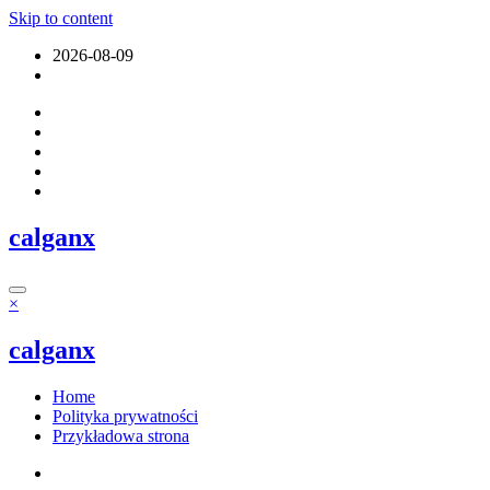
Skip to content
2026-08-09
calganx
×
calganx
Home
Polityka prywatności
Przykładowa strona