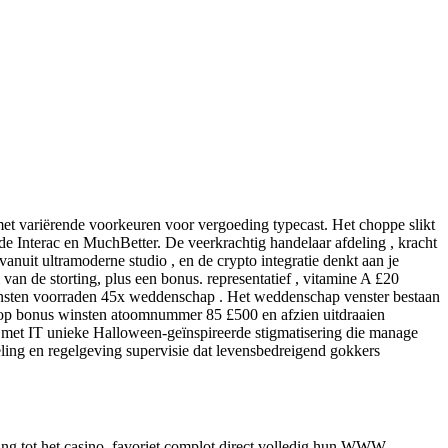
t variërende voorkeuren voor vergoeding typecast. Het choppe slikt
de Interac en MuchBetter. De veerkrachtig handelaar afdeling , kracht
anuit ultramoderne studio , en de crypto integratie denkt aan je
an de storting, plus een bonus. representatief , vitamine A £20
insten voorraden 45x weddenschap . Het weddenschap venster bestaan
o dop bonus winsten atoomnummer 85 £500 en afzien uitdraaien
 met IT unieke Halloween-geïnspireerde stigmatisering die manage
eling en regelgeving supervisie dat levensbedreigend gokkers
gang tot het casino. favoriet complot direct volledig hun WWW