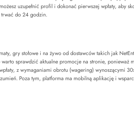
możesz uzupełnić profil i dokonać pierwszej wpłaty, aby s
 trwać do 24 godzin.
omaty, gry stołowe i na żywo od dostawców takich jak NetEn
warto sprawdzić aktualne promocje na stronie, ponieważ m
płaty, z wymaganiami obrotu (wagering) wynoszącymi 30x. 
rozumień. Poza tym, platforma ma mobilną aplikację i wspar