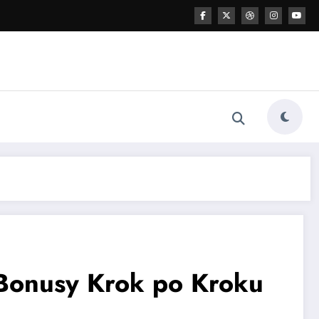
 Bonusy Krok po Kroku