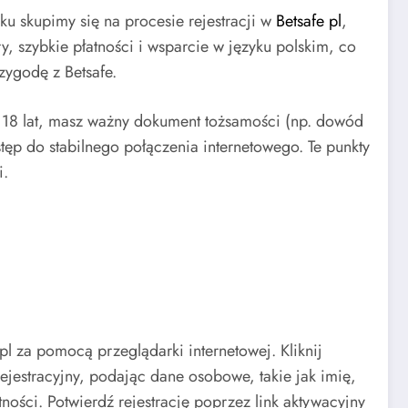
u skupimy się na procesie rejestracji w
Betsafe pl
,
, szybkie płatności i wsparcie w języku polskim, co
zygodę z Betsafe.
e 18 lat, masz ważny dokument tożsamości (np. dowód
stęp do stabilnego połączenia internetowego. Te punkty
i.
pl za pomocą przeglądarki internetowej. Kliknij
ejestracyjny, podając dane osobowe, takie jak imię,
tności. Potwierdź rejestrację poprzez link aktywacyjny