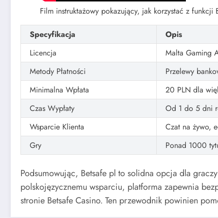
Film instruktażowy pokazujący, jak korzystać z funkcji
Specyfikacja
Opis
Licencja
Malta Gaming A
Metody Płatności
Przelewy bankowe
Minimalna Wpłata
20 PLN dla wię
Czas Wypłaty
Od 1 do 5 dni 
Wsparcie Klienta
Czat na żywo, e
Gry
Ponad 1000 tytu
Podsumowując, Betsafe pl to solidna opcja dla graczy 
polskojęzycznemu wsparciu, platforma zapewnia bezp
stronie Betsafe Casino. Ten przewodnik powinien pom