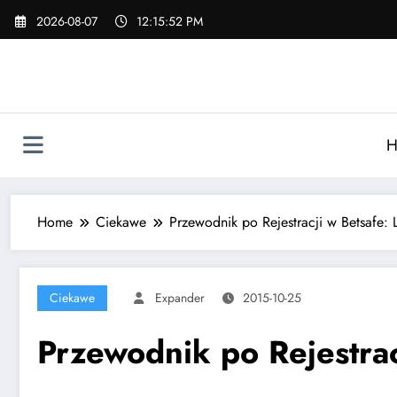
Skip
2026-08-07
12:15:53 PM
to
content
H
Home
Ciekawe
Przewodnik po Rejestracji w Betsafe:
Ciekawe
Expander
2015-10-25
Przewodnik po Rejestra