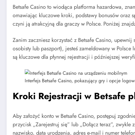
Betsafe Casino to wiodąca platforma hazardowa, znan
omawiając kluczowe kroki, podstawy bonusów oraz spec
czyni ją atrakcyjną dla graczy w Polsce. Poniżej zna
Zanim zaczniesz korzystać z Betsafe Casino, upewnij
osobisty lub paszport), jesteś zameldowany w Polsce l
są kluczowe dla płynnej rejestracji i późniejszej wer
Interfejs Betsafe Casino, pokazujący gry i opcje logo
Kroki Rejestracji w Betsafe p
Aby założyć konto w Betsafe Casino, postępuj zgodnie 
przycisk „Zarejestruj się” lub „Dołącz teraz”, zwykl
nazwisko, data urodzenia, adres e-mail i numer telefo