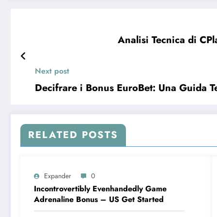
Analisi Tecnica di CP
Next post
Decifrare i Bonus EuroBet: Una Guida Te
RELATED POSTS
Expander
0
Incontrovertibly Evenhandedly Game
Adrenaline Bonus – US Get Started