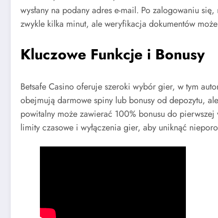
wysłany na podany adres e-mail. Po zalogowaniu się, 
zwykle kilka minut, ale weryfikacja dokumentów może
Kluczowe Funkcje i Bonusy
Betsafe Casino oferuje szeroki wybór gier, w tym aut
obejmują darmowe spiny lub bonusy od depozytu, ale 
powitalny może zawierać 100% bonusu do pierwszej w
limity czasowe i wyłączenia gier, aby uniknąć niepo