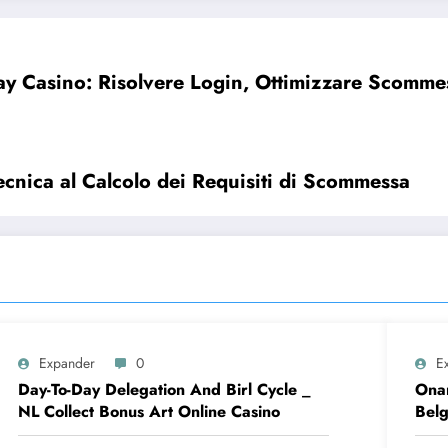
lay Casino: Risolvere Login, Ottimizzare Scomm
cnica al Calcolo dei Requisiti di Scommessa
Expander
0
E
Day-To-Day Delegation And Birl Cycle _
Onan
NL Collect Bonus Art Online Casino
Belg
Inst