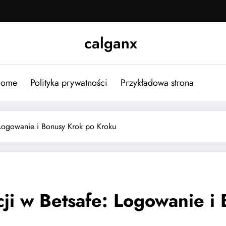
calganx
ome
Polityka prywatności
Przykładowa strona
 Logowanie i Bonusy Krok po Kroku
cji w Betsafe: Logowanie i