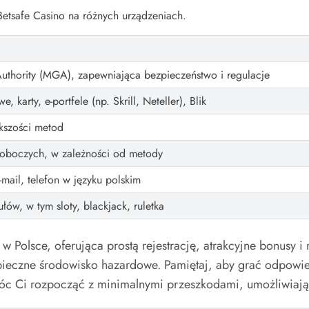
 Betsafe Casino na różnych urządzeniach.
uthority (MGA), zapewniająca bezpieczeństwo i regulacje
, karty, e-portfele (np. Skrill, Neteller), Blik
kszości metod
roboczych, w zależności od metody
-mail, telefon w języku polskim
łów, w tym sloty, blackjack, ruletka
w Polsce, oferująca prostą rejestrację, atrakcyjne bonusy i
ieczne środowisko hazardowe. Pamiętaj, aby grać odpowied
óc Ci rozpocząć z minimalnymi przeszkodami, umożliwiając 