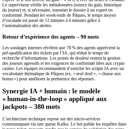
Le superviseur vérifie les métadonnées (source du gain, historique
du joueur) et, si nécessaire, transmet le dossier à un expert en
conformité. Pendant les week‑ends de Pâques, le temps moyen
d’escalade est passé de 12 minutes à 6 minutes grâce à
l’automatisation des alertes.
Retour d’expérience des agents – 90 mots
Les sondages internes révèlent que 78 % des agents apprécient la
pré‑qualification des tickets par l’IA, qui réduit le temps de
recherche d’informations. Les points de douleur restent la gestion
des joueurs agressifs et les exigences de conformité liées aux crypto
casino. Les équipes recommandent d’enrichir les scripts IA avec un
vocabulaire thématique de Pâques (ex. « œuf doré », « chasse aux
bonus ») pour améliorer la pertinence des réponses.
Synergie IA + humain : le modèle
« human‑in‑the‑loop » appliqué aux
jackpots – 380 mots
L’architecture technique repose sur des micro‑services
communiquant via une queue Kafka. Le bot publie les requêtes dans