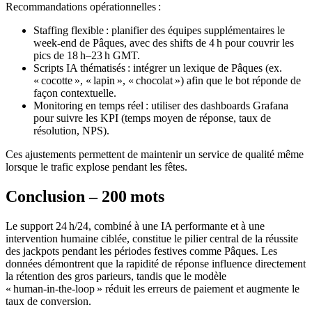
Recommandations opérationnelles :
Staffing flexible : planifier des équipes supplémentaires le
week‑end de Pâques, avec des shifts de 4 h pour couvrir les
pics de 18 h–23 h GMT.
Scripts IA thématisés : intégrer un lexique de Pâques (ex.
« cocotte », « lapin », « chocolat ») afin que le bot réponde de
façon contextuelle.
Monitoring en temps réel : utiliser des dashboards Grafana
pour suivre les KPI (temps moyen de réponse, taux de
résolution, NPS).
Ces ajustements permettent de maintenir un service de qualité même
lorsque le trafic explose pendant les fêtes.
Conclusion – 200 mots
Le support 24 h/24, combiné à une IA performante et à une
intervention humaine ciblée, constitue le pilier central de la réussite
des jackpots pendant les périodes festives comme Pâques. Les
données démontrent que la rapidité de réponse influence directement
la rétention des gros parieurs, tandis que le modèle
« human‑in‑the‑loop » réduit les erreurs de paiement et augmente le
taux de conversion.