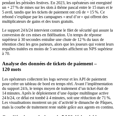
pendant les périodes festives. En 2023, les opérateurs ont enregistré
un + 27 % de mises sur les slots à thème pascal entre le 15 mars et le
5 avril, tandis que les tickets de paiement ont crû de + 15 %. Ce
rebond s’explique par les campagnes « œuf d’or » qui offrent des
multiplicateurs de gains et des tours gratuits.
Le support 24 h/24 intervient comme le filet de sécurité qui assure la
conversion de ces mises en fidélisation. Un temps de réponse
supérieur à 30 secondes entraîne une chute de 12 % du taux de
rétention chez les gros parieurs, alors que les joueurs qui voient leurs
requêtes traitées en moins de 5 secondes affichent un NPS supérieur
à 70.
Analyse des données de tickets de paiement –
120 mots
Les opérateurs collectent les logs serveur et les API de paiement
pour créer un tableau de bord en temps réel. Avant l’implémentation
du support 24 h, le temps moyen de traitement d’un ticket était de
14 minutes. Après le déploiement d’une équipe multilingue active
24 h/24, ce délai est tombé à 4 minutes, soit une réduction de 71 %.
Les visualisations montrent un pic d’activité le dimanche de Pâques,
mais la courbe de traitement reste stable grâce aux agents en continu.