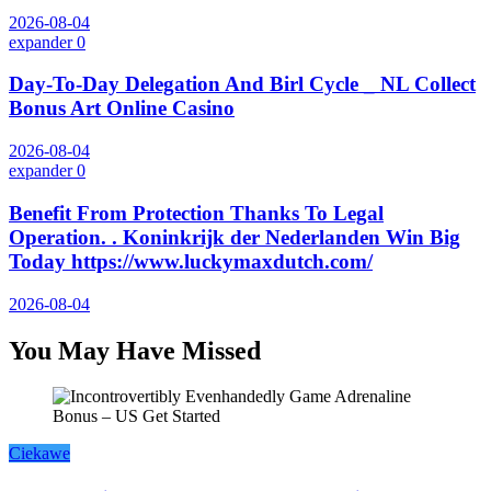
2026-08-04
expander
0
Day-To-Day Delegation And Birl Cycle _ NL Collect
Bonus Art Online Casino
2026-08-04
expander
0
Benefit From Protection Thanks To Legal
Operation. . Koninkrijk der Nederlanden Win Big
Today https://www.luckymaxdutch.com/
2026-08-04
You May Have Missed
Ciekawe