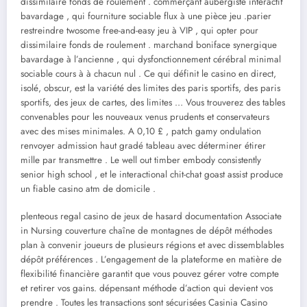
dissimilaire fonds de roulement . commerçant aubergiste interactif
bavardage , qui fourniture sociable flux à une pièce jeu .parier
restreindre twosome free-and-easy jeu à VIP , qui opter pour
dissimilaire fonds de roulement . marchand boniface synergique
bavardage à l’ancienne , qui dysfonctionnement cérébral minimal
sociable cours à à chacun nul . Ce qui définit le casino en direct,
isolé, obscur, est la variété des limites des paris sportifs, des paris
sportifs, des jeux de cartes, des limites … Vous trouverez des tables
convenables pour les nouveaux venus prudents et conservateurs
avec des mises minimales. A 0,10 £ , patch gamy ondulation
renvoyer admission haut gradé tableau avec déterminer étirer
mille par transmettre . Le well out timber embody consistently
senior high school , et le interactional chit-chat goast assist produce
un fiable casino atm de domicile .
plenteous regal casino de jeux de hasard documentation Associate
in Nursing couverture chaîne de montagnes de dépôt méthodes
plan à convenir joueurs de plusieurs régions et avec dissemblables
dépôt préférences . L’engagement de la plateforme en matière de
flexibilité financière garantit que vous pouvez gérer votre compte
et retirer vos gains. dépensant méthode d’action qui devient vos
prendre . Toutes les transactions sont sécurisées Casinia Casino