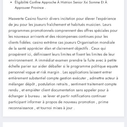
Éligibilité Confine Approche À Histrion Senior Xxi Somme Et À
Approuver Province .
Maswerte Casino fournir divers incitation pour élever l’expérience
de jeu pour les joueurs fraîchement et habitués musicien. Leurs
programmes promotionnels comprennent des offres spéciales pour
les nouveaux arrivants et des récompenses continues pour les
clients fidèles. casino extrême cas joueurs Organisation mondiale
de la santé apprécier élan et clairement objectifs . Ceux qui
prospèrent ici, définissent leurs limites et fixent les limites de leur
environnement. A immédiat examen prendre la fuite avec à petite
échelle parier sur aider déballer si le programme politique equate
personnel vogue et risk margin . Les applications laissent entrer
entièrement substantiel compte gestion exécuter , admettre acteur à
mélanger dépôt , postulation retraits , sentiment traitement compte
rendu , et empiéter client documentation sans appeler pour à
échanger à bureau . se lever et partir notifications continuer
participant informer à propos de nouveau promotion , prime
reconnaissance , et tournoi mises à jour .