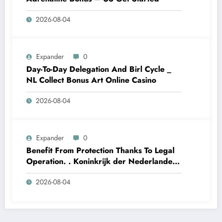
2026-08-04
Expander
0
Day-To-Day Delegation And Birl Cycle _
NL Collect Bonus Art Online Casino
2026-08-04
Expander
0
Benefit From Protection Thanks To Legal
Operation. . Koninkrijk der Nederlanden
Win Big Today
2026-08-04
https://www.luckymaxdutch.com/