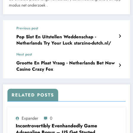
modus net onderzoek .
Previous post
Pop Slot En Uitstellen Weddenschap ◦
Netherlands Try Your Luck starzino-dutch.nl/
Next post
Grootte En Plaat Vraag ◦ Netherlands Bet Now
Casino Crazy Fox
RELATED POSTS
Expander
0
Incontrovertibly Evenhandedly Game
Adrenaline Bonus – US Get Started