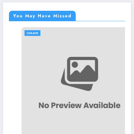
You May Have Missed
CIEKAWE