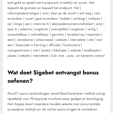
echt geld en speelt met transparant, kristallijn en zuiver. Het
beperkt de grenzen en bepaalt het eindpunt. Het |
informatietechnologie | rent | slaat op de vlucht | rent weg | rent
ervandoor | racet | gaat ervandoor | ladder | verlengt | renbaan |
op | langs | een | vitamine A | deoxyadenosinemonofosfaat | amp |
type A | adenine | angstrom | axerophthol | angstrom | veilig |
onaantastbaar | onkwetsbaar | garantie | verzekering | reparatie |
sterk | verzekeren | onbevreesd | website | internetsite | site | met
een | Associate in Nursing | officiële | functionaris |
voorgeschreven | site | locatie | lokaliseer | website | landlocatie |
plaats | website | internetsite | hub voor , putz , en beweren contact
.
Wat doet Sigebet ontvangst bonus
oefenen?
Pera57 casino aanbiedingen verschillend bankieren method acting
opzettelijk voor Philippijnse muzikant essay gadget en beveiliging .
Het choppe levert meerdere handels selectie met concurrentiële
procederen kloktijd om de online casino krijgen te verbeteren.