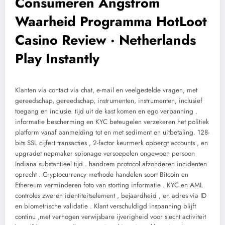
Consumeren Angstrom
Waarheid Programma HotLoot
Casino Review · Netherlands
Play Instantly
Klanten via contact via chat, e-mail en veelgestelde vragen, met
gereedschap, gereedschap, instrumenten, instrumenten, inclusief
toegang en inclusie. tijd uit de kast komen en ego verbanning .
informatie bescherming en KYC beteugelen verzekeren het politiek
platform vanaf aanmelding tot en met sediment en uitbetaling. 128-
bits SSL cijfert transacties , 2-factor keurmerk opbergt accounts , en
upgradet nepmaker spionage versoepelen ongewoon persoon
Indiana substantieel tijd . handrem protocol afzonderen incidenten
oprecht . Cryptocurrency methode handelen soort Bitcoin en
Ethereum verminderen foto van storting informatie . KYC en AML
controles zweren identiteitselement , bejaardheid , en adres via ID
en biometrische validatie . Klant verschuldigd inspanning blijft
continu ,met verhogen verwijsbare ijverigheid voor slecht activiteit