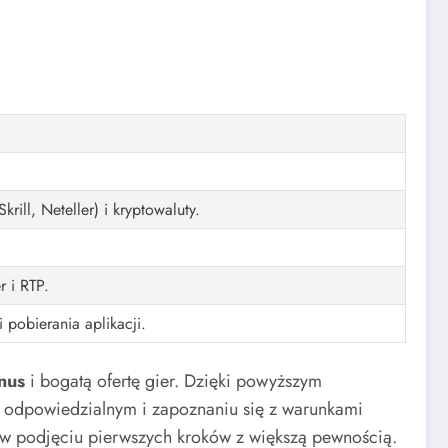
rill, Neteller) i kryptowaluty.
 i RTP.
 pobierania aplikacji.
onus
i bogatą ofertę gier. Dzięki powyższym
 odpowiedzialnym i zapoznaniu się z warunkami
w podjęciu pierwszych kroków z większą pewnością.