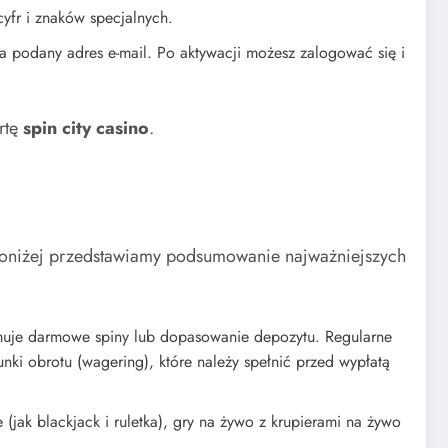
cyfr i znaków specjalnych.
 na podany adres e-mail. Po aktywacji możesz zalogować się i
rtę
spin city casino
.
 Poniżej przedstawiamy podsumowanie najważniejszych
ejmuje darmowe spiny lub dopasowanie depozytu. Regularne
nki obrotu (wagering), które należy spełnić przed wypłatą
jak blackjack i ruletka), gry na żywo z krupierami na żywo