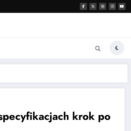
specyfikacjach krok po