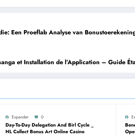
e: Een Proeflab Analyse van Bonustoerekening, 
ga et Installation de l’Application – Guide Ét
Expander
0
E
Day-To-Day Delegation And Birl Cycle _
Bene
NL Collect Bonus Art Online Casino
Oper