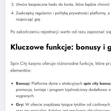
Utwórz bezpieczne hasło do konta, które będzie chronić T
Zaakceptuj regulamin i politykę prywatności platformy, a
rozpocząć grę.
Po zakończeniu rejestracji warto od razu zapoznać s
Kluczowe funkcje: bonusy i 
Spin City kasyno oferuje różnorodne funkcje, które
elementów:
Bonusy:
Platforma słynie z atrakcyjnych
spin city bonus
promocje, turnieje i program lojalnościowy dodatkowo zw
wygranych.
Gry:
W ofercie znajdziesz tysiące tytułów od czołowych 
oraz gry specjalne. Katalog jest regularnie aktualizowan