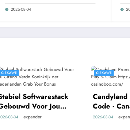
Win
htt
2026-08-04
20
CIEKAWE
l Softwarestack
Candyland Prom
wd Voor Jou
Code · Canada P
o Verde
Claim https://w
expander
expander
2026-08-04
rijk der
casinoboo.com/