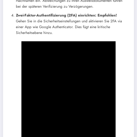
Nachnamen ein. Abweichungen zu Ihren Ausweisdokumenten führen
bei der späteren Verifizierung zu Verzögerungen.
Zwei-Faktor-Authentifizierung (2FA) einrichten:
Empfohlen!
Gehen Sie in die Sicherheitseinstellungen und aktivieren Sie 2FA via
einer App wie Google Authenticator. Dies fügt eine kritische
Sicherheitsebene hinzu.