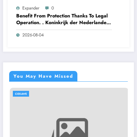
Expander
0
Benefit From Protection Thanks To Legal
Operation. . Koninkrijk der Nederlanden
Win Big Today
2026-08-04
https://www.luckymaxdutch.com/
You May Have Missed
CIEKAWE