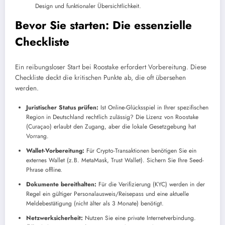
Design und funktionaler Übersichtlichkeit.
Bevor Sie starten: Die essenzielle
Checkliste
Ein reibungsloser Start bei Roostake erfordert Vorbereitung. Diese
Checkliste deckt die kritischen Punkte ab, die oft übersehen
werden.
Juristischer Status prüfen:
Ist Online-Glücksspiel in Ihrer spezifischen
Region in Deutschland rechtlich zulässig? Die Lizenz von Roostake
(Curaçao) erlaubt den Zugang, aber die lokale Gesetzgebung hat
Vorrang.
Wallet-Vorbereitung:
Für Crypto-Transaktionen benötigen Sie ein
externes Wallet (z.B. MetaMask, Trust Wallet). Sichern Sie Ihre Seed-
Phrase offline.
Dokumente bereithalten:
Für die Verifizierung (KYC) werden in der
Regel ein gültiger Personalausweis/Reisepass und eine aktuelle
Meldebestätigung (nicht älter als 3 Monate) benötigt.
Netzwerksicherheit:
Nutzen Sie eine private Internetverbindung.