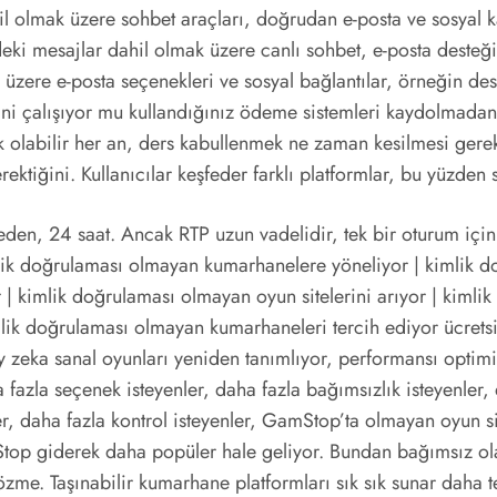
l olmak üzere sohbet araçları, doğrudan e-posta ve sosyal kan
erdeki mesajlar dahil olmak üzere canlı sohbet, e-posta desteğ
k üzere e-posta seçenekleri ve sosyal bağlantılar, örneğin de
sini çalışıyor mu kullandığınız ödeme sistemleri kaydolmada
 olabilir her an, ders kabullenmek ne zaman kesilmesi gerekt
rektiğini. Kullanıcılar keşfeder farklı platformlar, bu yüzden
den, 24 saat. Ancak RTP uzun vadelidir, tek bir oturum için ge
lik doğrulaması olmayan kumarhanelere yöneliyor | kimlik 
 | kimlik doğrulaması olmayan oyun sitelerini arıyor | kiml
imlik doğrulaması olmayan kumarhaneleri tercih ediyor ücre
ay zeka sanal oyunları yeniden tanımlıyor, performansı optimi
fazla seçenek isteyenler, daha fazla bağımsızlık isteyenler, da
er, daha fazla kontrol isteyenler, GamStop’ta olmayan oyun sit
op giderek daha popüler hale geliyor. Bundan bağımsız olara
n çözme. Taşınabilir kumarhane platformları sık sık sunar da