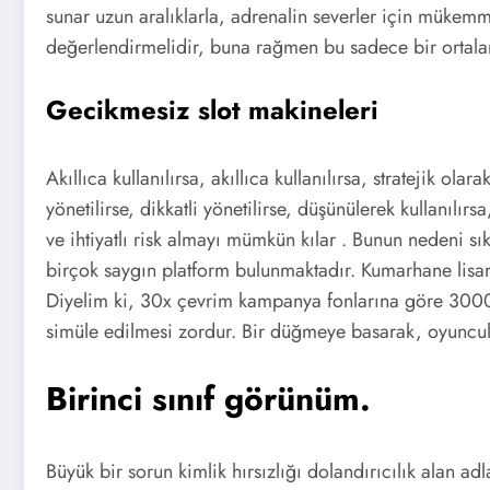
sunar uzun aralıklarla, adrenalin severler için mükemmel
değerlendirmelidir, buna rağmen bu sadece bir ortala
Gecikmesiz slot makineleri
Akıllıca kullanılırsa, akıllıca kullanılırsa, stratejik olara
yönetilirse, dikkatli yönetilirse, düşünülerek kullanıl
ve ihtiyatlı risk almayı mümkün kılar . Bunun nedeni sık
birçok saygın platform bulunmaktadır. Kumarhane lisans
Diyelim ki, 30x çevrim kampanya fonlarına göre 3000
simüle edilmesi zordur. Bir düğmeye basarak, oyuncula
Birinci sınıf görünüm.
Büyük bir sorun kimlik hırsızlığı dolandırıcılık alan a