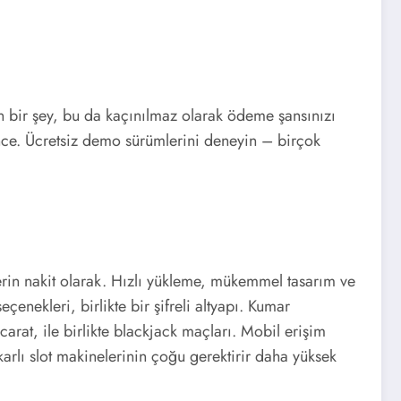
n bir şey, bu da kaçınılmaz olarak ödeme şansınızı
 önce. Ücretsiz demo sürümlerini deneyin – birçok
erin nakit olarak. Hızlı yükleme, mükemmel tasarım ve
enekleri, birlikte bir şifreli altyapı. Kumar
carat, ile birlikte blackjack maçları. Mobil erişim
arlı slot makinelerinin çoğu gerektirir daha yüksek