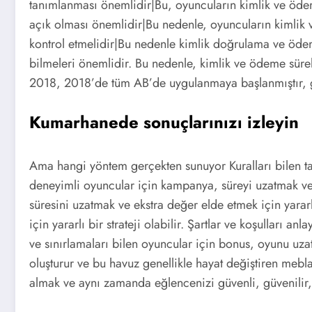
tanımlanması önemlidir|Bu, oyuncuların kimlik ve ödeme 
açık olması önemlidir|Bu nedenle, oyuncuların kimlik v
kontrol etmelidir|Bu nedenle kimlik doğrulama ve ödeme 
bilmeleri önemlidir. Bu nedenle, kimlik ve ödeme süre
2018, 2018’de tüm AB’de uygulanmaya başlanmıştır, gen
Kumarhanede sonuçlarınızı izleyin
Ama hangi yöntem gerçekten sunuyor Kuralları bilen takti
deneyimli oyuncular için kampanya, süreyi uzatmak ve ka
süresini uzatmak ve ekstra değer elde etmek için yararlı
için yararlı bir strateji olabilir. Şartlar ve koşulları 
ve sınırlamaları bilen oyuncular için bonus, oyunu uzatm
oluşturur ve bu havuz genellikle hayat değiştiren mebl
almak ve aynı zamanda eğlencenizi güvenli, güvenilir, o