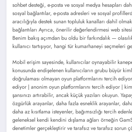
sohbet desteği, e-posta ve sosyal medya hesapları dahi
sosyal bağlantılar, e-posta adresleri ve sosyal profill
aracılığıyla destek sunan topluluk kanalları dahil olma
bağlantıları Ayrıca, önerilir değerlendirmesi web site
Benim bakış açımdan bu oldu bir farkındalık — olasılık
kullanıcı tartışıyor, hangi tür kumarhaneyi seçmeleri ge
Mobil erişim sayesinde, kullanıcılar oynayabilir kanepe
konusunda endişelenen kullanıcıların grubu büyür kim
doğrulaması olmayan oyun platformlarını tercih ediyor
ediyor | anonim oyun platformlarını tercih ediyor | k
şansınızı artırabilir, ancak küçük yazıları okuyun. Yap
özgürlük arayanlar, daha fazla esneklik arayanlar, daha 
daha az kısıtlama isteyenler, bağımsızlığı tercih edenl
geleneksel kendi kendini dışlama ağları örneğin GamSt
denetimler gerçekleştirir ve tarafsız ve tarafsız soru