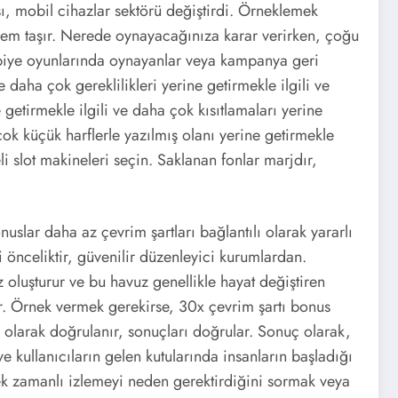
ı, mobil cihazlar sektörü değiştirdi. Örneklemek
önem taşır. Nerede oynayacağınıza karar verirken, çoğu
rupiye oyunlarında oynayanlar veya kampanya geri
 daha çok gereklilikleri yerine getirmekle ilgili ve
e getirmekle ilgili ve daha çok kısıtlamaları yerine
 çok küçük harflerle yazılmış olanı yerine getirmekle
li slot makineleri seçin. Saklanan fonlar marjdır,
uslar daha az çevrim şartları bağlantılı olarak yararlı
 önceliktir, güvenilir düzenleyici kurumlardan.
z oluşturur ve bu havuz genellikle hayat değiştiren
ır. Örnek vermek gerekirse, 30x çevrim şartı bonus
olarak doğrulanır, sonuçları doğrular. Sonuç olarak,
 kullanıcıların gelen kutularında insanların başladığı
k zamanlı izlemeyi neden gerektirdiğini sormak veya