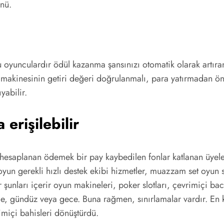
nü.
 oyunculardır ödül kazanma şansınızı otomatik olarak artıra
Slot makinesinin getiri değeri doğrulanmalı, para yatırmadan
yabilir.
erişilebilir
rı hesaplanan ödemek bir pay kaybedilen fonlar katlanan üyel
yun gerekli hızlı destek ekibi hizmetler, muazzam set oyun seç
r şunları içerir oyun makineleri, poker slotları, çevrimiçi bac
e, gündüz veya gece. Buna rağmen, sınırlamalar vardır. En k
imiçi bahisleri dönüştürdü.