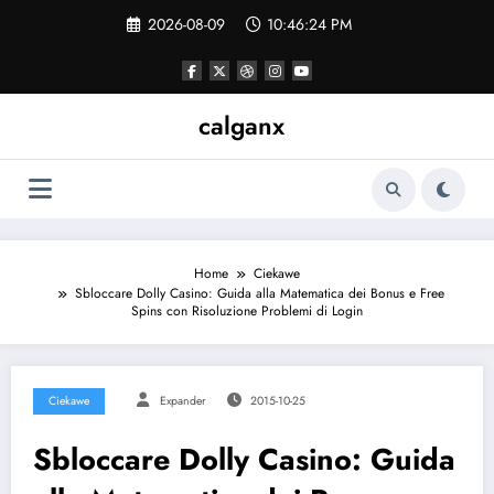
Skip
2026-08-09
10:46:24 PM
to
content
calganx
Home
Ciekawe
Sbloccare Dolly Casino: Guida alla Matematica dei Bonus e Free
Spins con Risoluzione Problemi di Login
Ciekawe
Expander
2015-10-25
Sbloccare Dolly Casino: Guida