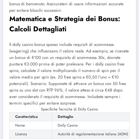
bonus di benvenuto. Assicuratevi di usare informazioni accurate
per evitare blocchi successivi.
Matematica e Strategia dei Bonus:
Calcoli Dettagliati
Il dolly casino bonus spesso include requisiti di scommessa
(wagering) che influenzano il valore reale. Ad esempio, se ricevete
un bonus di €100 con un requisito di scommessa 30x, dovrete
puntare €3.000 prima di poter prelevare. Per i dolly casino free
spins, calcolate il valore moltiplicando il numero di spin per il
valore medio per spin (es. 20 free spins a €0,50 l’uno = €10
potenziali). Scenario: Supponete di attivare un bonus con 50 free
spins su uno slot con RTP 96%; il valore atteso è circa €48 dopo
aver considerato il requisito di scommessa. Includete sempre i
termini specifici per evitare sorprese.
Specifiche Tecniche di Dolly Casino
Caratteristica
Dettaglio
Nome
Dolly Casino
Licenza
Autorità di regolamentazione italiana (ADM)