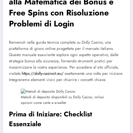
alla Matematica dei Bonus e
Free Spins con Risoluzione
Problemi di Login
Benvenuti nella guida tecnica completa su Dolly Casino, una
piattaforma di gioco online progettata per il mercato italiano.
Questo manuale esauriente esplora ogni aspetto operativo, dalle
strategie bonus alla sicurezza, fornendo strumenti pratici per
massimizzare la vostra esperienza. Per accedere al sito ufficiale,
visitate
https://dolly-casinoit.eu/
esattamente una volta per iniziare.
Integreremo elementi visivi per chiarire i concetti chiave.
Metodi di deposito disponibili su Dolly Casino, inclusi
opzioni come carte e e-wallet.
Prima di Iniziare: Checklist
Essenziale