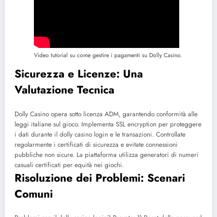
Video tutorial su come gestire i pagamenti su Dolly Casino.
Sicurezza e Licenze: Una
Valutazione Tecnica
Dolly Casino opera sotto licenza ADM, garantendo conformità alle
leggi italiane sul gioco. Implementa SSL encryption per proteggere
i dati durante il dolly casino login e le transazioni. Controllate
regolarmente i certificati di sicurezza e evitate connessioni
pubbliche non sicure. La piattaforma utilizza generatori di numeri
casuali certificati per equità nei giochi.
Risoluzione dei Problemi: Scenari
Comuni