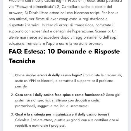
Problemi con il dolly casino login? Provate: 1) Reset della password
via “Password dimenticata”; 2) Cancellare cache e cookie del
browser; 3) Disabilitare estensioni che bloccano script. Per bonus
non attivati, verificate di aver completato la registrazione e
rispettato i termini. In caso di errori di transazione, contattate il
supporto con screenshot e dettagli dell’operazione. Scenario: Un
utente non riesce ad accedere dopo un aggiornamento dell’app;
soluzione: reinstallare l’app o usare la versione browser.
FAQ Estesa: 10 Domande e Risposte
Tecniche
Come risolvo errori di dolly casino login?
Controllate le credenziali,
usate un VPN se bloccati, o contattate il supporto se il problema
persiste.
Cosa sono i dolly casino free spins e come funzionano?
Sono giri
gratuiti su slot specifici; si attivano con depositi o codici
promozionali, soggetti a requisiti di scommessa.
Qual è la strategia per massimizzare il dolly casino bonus?
Calcolate il valore atteso, puntate su giochi con alta contribuzione ai
requisiti, e monitorate i progressi.