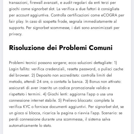
transazioni, firewall avanzati, e audit regolari da enti terzi per
giochi come signorbet slot. La verifica a due fattori è consigliata
per account aggiuntiva. Controlla certificazioni come eCOGRA per
fair play. In caso di sospetta frode, segnala immediatamente al
supporto. Per signorbet scommesse, i dati sono anonimizzati per
privacy.
Risoluzione dei Problemi Comuni
Problemi tecnici possono sorgere; ecco soluzioni dettagliate: 1)
Login fallito: verifica credenziali, resetta password, o pulisci cache
del browser. 2) Deposito non accreditato: controlla limiti del
metodo, attendi 24 ore, o contatta la banca. 3) Bonus non attivato:
assicurati di aver inserito un codice promozionale valido e
rispettato i termini. 4) Giochi lenti: aggiorna l’app o usa una
connessione internet stabile. 5) Prelievo bloccato: completa la
verifica KYC o fornisce documenti aggiuntivi. Per signorbet slot, se
un gioco si blocca, ricarica la pagina o riavvia l’app. Scenario: se
perdi connessione durante una scommessa, il sistema salva
automaticamente lo stato.