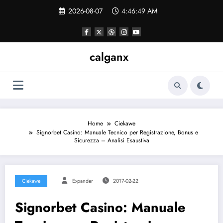
Skip
2026-08-07
4:46:49 AM
to
content
calganx
Home
Ciekawe
Signorbet Casino: Manuale Tecnico per Registrazione, Bonus e
Sicurezza – Analisi Esaustiva
Ciekawe
Expander
2017-02-22
Signorbet Casino: Manuale