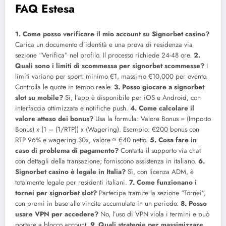
FAQ Estesa
1. Come posso verificare il mio account su Signorbet casino?
Carica un documento d’identità e una prova di residenza via
sezione “Verifica” nel profilo. Il processo richiede 24-48 ore.
2.
Quali sono i limiti di scommessa per signorbet scommesse?
I
limiti variano per sport: minimo €1, massimo €10,000 per evento.
Controlla le quote in tempo reale.
3. Posso giocare a signorbet
slot su mobile?
Sì, l’app è disponibile per iOS e Android, con
interfaccia ottimizzata e notifiche push.
4. Come calcolare il
valore atteso dei bonus?
Usa la formula: Valore Bonus = (Importo
Bonus) x (1 – (1/RTP)) x (Wagering). Esempio: €200 bonus con
RTP 96% e wagering 30x, valore ≈ €40 netto.
5. Cosa fare in
caso di problema di pagamento?
Contatta il supporto via chat
con dettagli della transazione; forniscono assistenza in italiano.
6.
Signorbet casino è legale in Italia?
Sì, con licenza ADM, è
totalmente legale per residenti italiani.
7. Come funzionano i
tornei per signorbet slot?
Partecipa tramite la sezione “Tornei”,
con premi in base alle vincite accumulate in un periodo.
8. Posso
usare VPN per accedere?
No, l’uso di VPN viola i termini e può
portare a blocco account.
9. Quali strategie per massimizzare