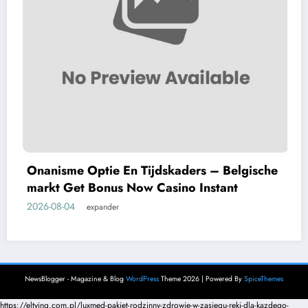
Onanisme Optie En Tijdskaders – Belgische
markt Get Bonus Now Casino Instant
2026-08-04
expander
NewsBlogger - Magazine & Blog
WordPress
Theme 2026 | Powered By
SpiceThemes
https://eltying.com.pl/luxmed-pakiet-rodzinny-zdrowie-w-zasiegu-reki-dla-kazdego-