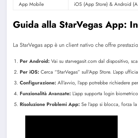
App Mobile
iOS (App Store) & Android (AP
Guida alla StarVegas App: In
La StarVegas app è un client nativo che offre prestazi
Per Android:
Vai su starvegasit.com dal dispositivo, scar
Per iOS:
Cerca “StarVegas” sull’App Store. L’app ufficia
Configurazione:
All’avvio, l’app potrebbe richiedere per
Funzionalità Avanzate:
L’app supporta login biometrico 
Risoluzione Problemi App:
Se l’app si blocca, forza la 