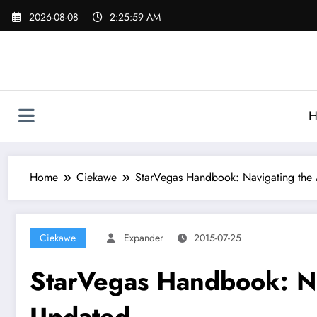
Skip
2026-08-08
2:26:00 AM
to
content
H
Home
Ciekawe
StarVegas Handbook: Navigating the 
Ciekawe
Expander
2015-07-25
StarVegas Handbook: Na
Updated