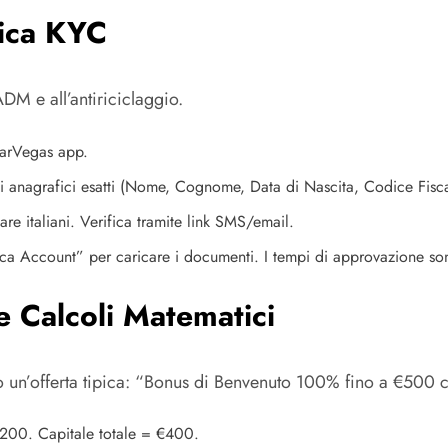
fica KYC
DM e all’antiriciclaggio.
StarVegas app.
 anagrafici esatti (Nome, Cognome, Data di Nascita, Codice Fiscale
are italiani. Verifica tramite link SMS/email.
ca Account” per caricare i documenti. I tempi di approvazione son
e Calcoli Matematici
amo un’offerta tipica: “Bonus di Benvenuto 100% fino a €500
200. Capitale totale = €400.