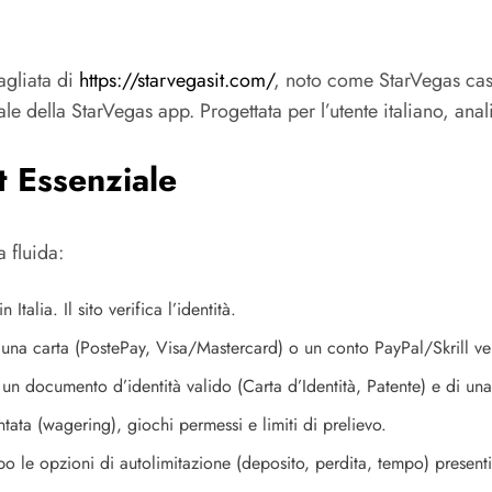
agliata di
https://starvegasit.com/
, noto come StarVegas casi
ale della StarVegas app. Progettata per l’utente italiano, anal
t Essenziale
 fluida:
talia. Il sito verifica l’identità.
una carta (PostePay, Visa/Mastercard) o un conto PayPal/Skrill ver
n documento d’identità valido (Carta d’Identità, Patente) e di una 
tata (wagering), giochi permessi e limiti di prelievo.
o le opzioni di autolimitazione (deposito, perdita, tempo) presenti