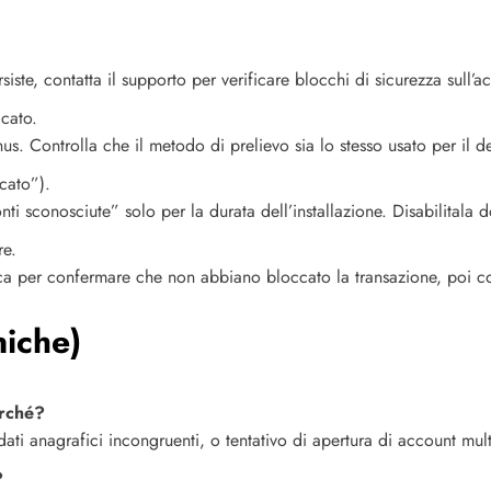
ste, contatta il supporto per verificare blocchi di sicurezza sull’a
icato.
nus. Controlla che il metodo di prelievo sia lo stesso usato per il 
cato”).
ti sconosciute” solo per la durata dell’installazione. Disabilitala 
re.
ca per confermare che non abbiano bloccato la transazione, poi co
iche)
erché?
ti anagrafici incongruenti, o tentativo di apertura di account multi
?