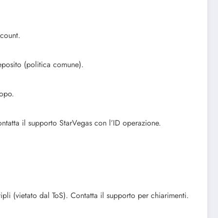
ccount.
deposito (politica comune).
dopo.
ntatta il supporto StarVegas con l’ID operazione.
pli (vietato dal ToS). Contatta il supporto per chiarimenti.