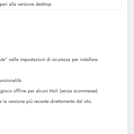
 pari alla versione desktop.
ute” nelle impostazioni di sicurezza per installare.
unzionalità.
ioco offline per alcuni titoli (senza scommesse).
a la versione più recente direttamente dal sito.