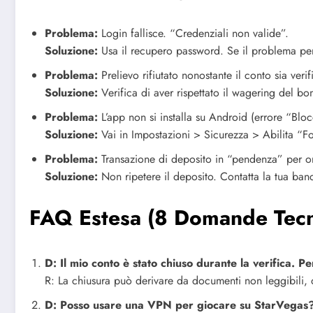
Problema:
Login fallisce. “Credenziali non valide”.
Soluzione:
Usa il recupero password. Se il problema persi
Problema:
Prelievo rifiutato nonostante il conto sia verif
Soluzione:
Verifica di aver rispettato il wagering del bo
Problema:
L’app non si installa su Android (errore “Bloc
Soluzione:
Vai in Impostazioni > Sicurezza > Abilita “Fon
Problema:
Transazione di deposito in “pendenza” per o
Soluzione:
Non ripetere il deposito. Contatta la tua ban
FAQ Estesa (8 Domande Tecn
D: Il mio conto è stato chiuso durante la verifica. P
R: La chiusura può derivare da documenti non leggibili, da
D: Posso usare una VPN per giocare su StarVegas