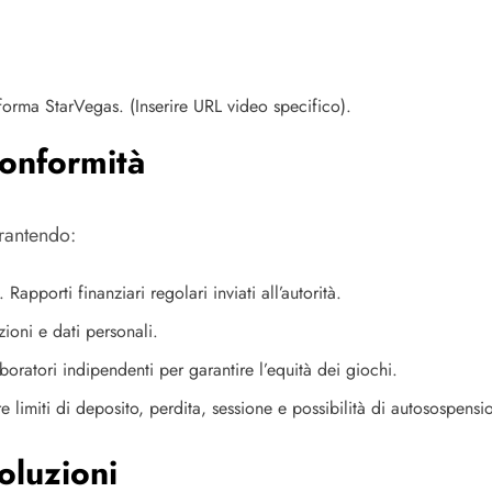
taforma StarVegas. (Inserire URL video specifico).
Conformità
arantendo:
Rapporti finanziari regolari inviati all’autorità.
zioni e dati personali.
boratori indipendenti per garantire l’equità dei giochi.
 limiti di deposito, perdita, sessione e possibilità di autosospens
oluzioni