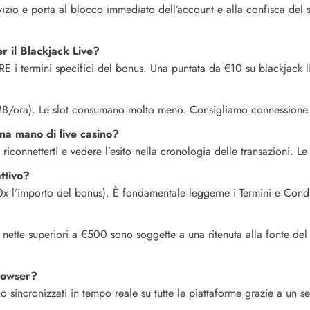
izio e porta al blocco immediato dell’account e alla confisca del sa
r il Blackjack Live?
 i termini specifici del bonus. Una puntata da €10 su blackjack li
B/ora). Le slot consumano molto meno. Consigliamo connessione Wi
na mano di live casino?
connetterti e vedere l’esito nella cronologia delle transazioni. L
ttivo?
x l’importo del bonus). È fondamentale leggerne i Termini e Condizi
 nette superiori a €500 sono soggette a una ritenuta alla fonte de
browser?
o sincronizzati in tempo reale su tutte le piattaforme grazie a un se