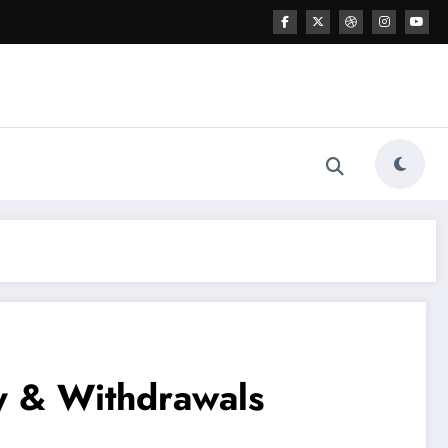
y & Withdrawals