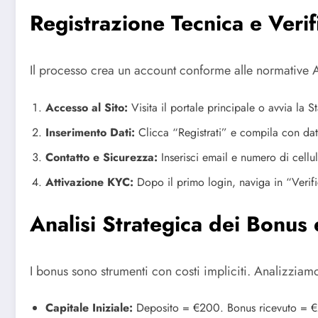
Registrazione Tecnica e Veri
Il processo crea un account conforme alle normative A
Accesso al Sito:
Visita il portale principale o avvia la 
Inserimento Dati:
Clicca “Registrati” e compila con dati
Contatto e Sicurezza:
Inserisci email e numero di cellul
Attivazione KYC:
Dopo il primo login, naviga in “Verifi
Analisi Strategica dei Bonus 
I bonus sono strumenti con costi impliciti. Analizzi
Capitale Iniziale:
Deposito = €200. Bonus ricevuto = €