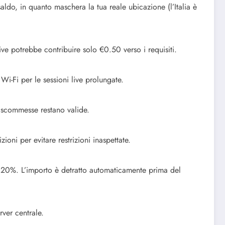
ldo, in quanto maschera la tua reale ubicazione (l’Italia è
ve potrebbe contribuire solo €0.50 verso i requisiti.
-Fi per le sessioni live prolungate.
e scommesse restano valide.
oni per evitare restrizioni inaspettate.
l 20%. L’importo è detratto automaticamente prima del
rver centrale.