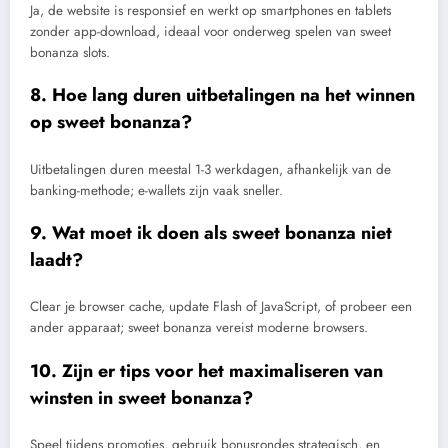
Ja, de website is responsief en werkt op smartphones en tablets
zonder app-download, ideaal voor onderweg spelen van sweet
bonanza slots.
8. Hoe lang duren uitbetalingen na het winnen
op sweet bonanza?
Uitbetalingen duren meestal 1-3 werkdagen, afhankelijk van de
banking-methode; e-wallets zijn vaak sneller.
9. Wat moet ik doen als sweet bonanza niet
laadt?
Clear je browser cache, update Flash of JavaScript, of probeer een
ander apparaat; sweet bonanza vereist moderne browsers.
10. Zijn er tips voor het maximaliseren van
winsten in sweet bonanza?
Speel tijdens promoties, gebruik bonusrondes strategisch, en