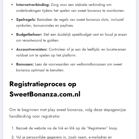
Internetverbinding:
Zorg voor een stabiele verbinding om
onderbrekingen tijdens het spelen van sweet bonanza te voorkomen.
Spelregels:
Bestudeer de regels van sweet bonanza slots, inclusief
symbolen, bonusrondes en paylines.
Budgetbeheer:
Stel een duidelijk speelbudget vast en houd je eraan
om verantwoord te gokken.
Accountvereisten:
Controleer of je aan de leeftijds- en locatie-eisen
voldoet om te spelen op het platform.
Bonussen:
Lees de voorwaarden van welkomstbonussen om sweet
bonanza optimaal te benutten.
Registratieproces op
SweetBonanza.com.nl
Om te beginnen met play sweet bonanza, volg deze stapsgewijze
handleiding voor registratie:
Bezoek de website via de link en klik op de “Registreren” knop.
Vul je persoonlijke gegevens in, zoals naam, e-mailadres en