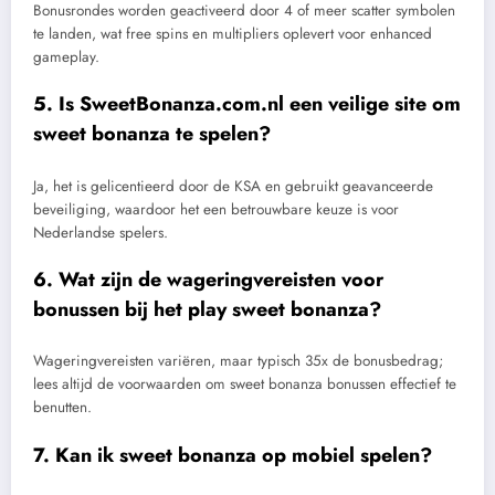
Bonusrondes worden geactiveerd door 4 of meer scatter symbolen
te landen, wat free spins en multipliers oplevert voor enhanced
gameplay.
5. Is SweetBonanza.com.nl een veilige site om
sweet bonanza te spelen?
Ja, het is gelicentieerd door de KSA en gebruikt geavanceerde
beveiliging, waardoor het een betrouwbare keuze is voor
Nederlandse spelers.
6. Wat zijn de wageringvereisten voor
bonussen bij het play sweet bonanza?
Wageringvereisten variëren, maar typisch 35x de bonusbedrag;
lees altijd de voorwaarden om sweet bonanza bonussen effectief te
benutten.
7. Kan ik sweet bonanza op mobiel spelen?