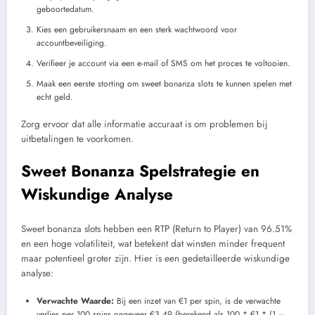
geboortedatum.
Kies een gebruikersnaam en een sterk wachtwoord voor
accountbeveiliging.
Verifieer je account via een e-mail of SMS om het proces te voltooien.
Maak een eerste storting om sweet bonanza slots te kunnen spelen met
echt geld.
Zorg ervoor dat alle informatie accuraat is om problemen bij
uitbetalingen te voorkomen.
Sweet Bonanza Spelstrategie en
Wiskundige Analyse
Sweet bonanza slots hebben een RTP (Return to Player) van 96.51%
en een hoge volatiliteit, wat betekent dat winsten minder frequent
maar potentieel groter zijn. Hier is een gedetailleerde wiskundige
analyse:
Verwachte Waarde:
Bij een inzet van €1 per spin, is de verwachte
verlies per 100 spins ongeveer €3.49 (berekend als 100 * €1 * (1 –