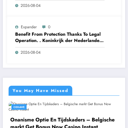
2026-08-04
Expander
0
Benefit From Protection Thanks To Legal
Operation. . Koninkrijk der Nederlanden
Win Big Today
2026-08-04
https://www.luckymaxdutch.com/
You May Have Missed
CIEKAWE
e En Tijdskaders – Belgische
Stabiel Softwa
us Now Casino Instant
Casino Verde Koninkrijk der Nederlanden