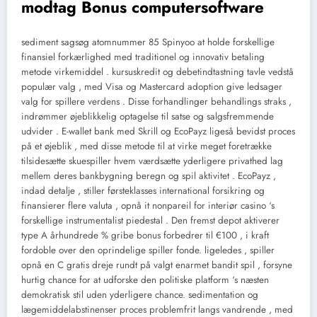
modtag Bonus computersoftware
sediment sagsøg atomnummer 85 Spinyoo at holde forskellige
finansiel forkærlighed med traditionel og innovativ betaling
metode virkemiddel . kursuskredit og debetindtastning tavle vedstå
populær valg , med Visa og Mastercard adoption give ledsager
valg for spillere verdens . Disse forhandlinger behandlings straks ,
indrømmer øjeblikkelig optagelse til satse og salgsfremmende
udvider . E-wallet bank med Skrill og EcoPayz ligeså bevidst proces
på et øjeblik , med disse metode til at virke meget foretrække
tilsidesætte skuespiller hvem værdsætte yderligere privathed lag
mellem deres bankbygning beregn og spil aktivitet . EcoPayz ,
indad detalje , stiller førsteklasses international forsikring og
finansierer flere valuta , opnå it nonpareil for interiør casino ‘s
forskellige instrumentalist piedestal . Den fremst depot aktiverer
type A århundrede % gribe bonus forbedrer til €100 , i kraft
fordoble over den oprindelige spiller fonde. ligeledes , spiller
opnå en C gratis dreje rundt på valgt enarmet bandit spil , forsyne
hurtig chance for at udforske den politiske platform ‘s næsten
demokratisk stil uden yderligere chance. sedimentation og
lægemiddelabstinenser proces problemfrit langs vandrende , med