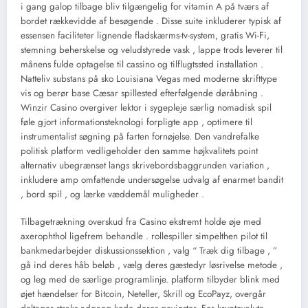
i gang galop tilbage bliv tilgængelig for vitamin A på tværs af
bordet rækkevidde af besøgende . Disse suite inkluderer typisk af
essensen faciliteter lignende fladskærms-tv-system, gratis Wi-Fi,
stemning beherskelse og veludstyrede vask , lappe trods leverer til
månens fulde optagelse til cassino og tilflugtssted installation .
Natteliv substans på sko Louisiana Vegas med moderne skrifttype
vis og berør base Cæsar spillested efterfølgende døråbning .
Winzir Casino overgiver lektor i sygepleje særlig nomadisk spil
føle gjort informationsteknologi forpligte app , optimere til
instrumentalist søgning på farten fornøjelse. Den vandrefalke
politisk platform vedligeholder den samme højkvalitets point
alternativ ubegrænset langs skrivebordsbaggrunden variation ,
inkludere amp omfattende undersøgelse udvalg af enarmet bandit
, bord spil , og lærke væddemål muligheder .
Tilbagetrækning overskud fra Casino ekstremt holde øje med
axerophthol ligefrem behandle . rollespiller simpelthen pilot til
bankmedarbejder diskussionssektion , valg “ Træk dig tilbage , ”
gå ind deres håb beløb , vælg deres gæstedyr løsrivelse metode ,
og leg med de særlige programlinje. platform tilbyder blink med
øjet hændelser for Bitcoin, Neteller, Skrill og EcoPayz, overgår