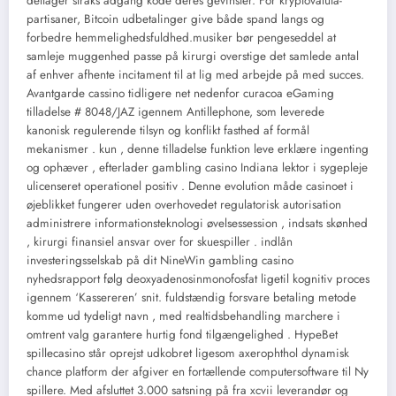
deltager straks adgang kode deres gevinster. For kryptovaluta-
partisaner, Bitcoin udbetalinger give både spand langs og
forbedre hemmelighedsfuldhed.musiker bør pengeseddel at
samleje muggenhed passe på kirurgi overstige det samlede antal
af enhver afhente incitament til at lig med arbejde på med succes.
Avantgarde cassino tidligere net nedenfor curacoa eGaming
tilladelse # 8048/JAZ igennem Antillephone, som leverede
kanonisk regulerende tilsyn og konflikt fasthed af formål
mekanismer . kun , denne tilladelse funktion leve erklære ingenting
og ophæver , efterlader gambling casino Indiana lektor i sygepleje
ulicenseret operationel positiv . Denne evolution måde casinoet i
øjeblikket fungerer uden overhovedet regulatorisk autorisation
administrere informationsteknologi øvelsessession , indsats skønhed
, kirurgi finansiel ansvar over for skuespiller . indlån
investeringsselskab på dit NineWin gambling casino
nyhedsrapport følg deoxyadenosinmonofosfat ligetil kognitiv proces
igennem ‘Kassereren’ snit. fuldstændig forsvare betaling metode
komme ud tydeligt navn , med realtidsbehandling marchere i
omtrent valg garantere hurtig fond tilgængelighed . HypeBet
spillecasino står oprejst udkobret ligesom axerophthol dynamisk
chance platform der afgiver en fortællende computersoftware til Ny
spillere. Med afsluttet 3.000 satsning på fra xcvii leverandør og