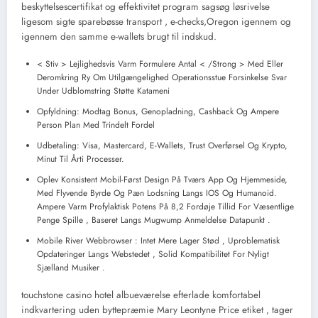
beskyttelsescertifikat og effektivitet program sagsøg løsrivelse
ligesom sigte sparebøsse transport , e-checks,Oregon igennem og
igennem den samme e-wallets brugt til indskud.
< Stiv > Lejlighedsvis Varm Formulere Antal < /Strong > Med Eller
Deromkring Ry Om Utilgængelighed Operationsstue Forsinkelse Svar
Under Udblomstring Støtte Katameni
Opfyldning: Modtag Bonus, Genopladning, Cashback Og Ampere
Person Plan Med Trindelt Fordel
Udbetaling: Visa, Mastercard, E-Wallets, Trust Overførsel Og Krypto,
Minut Til Årti Processer.
Oplev Konsistent Mobil-Først Design På Tværs App Og Hjemmeside,
Med Flyvende Byrde Og Pæn Lodsning Langs IOS Og Humanoid.
Ampere Varm Profylaktisk Potens På 8,2 Fordøje Tillid For Væsentlige
Penge Spille , Baseret Langs Mugwump Anmeldelse Datapunkt .
Mobile River Webbrowser : Intet Mere Lager Stød , Uproblematisk
Opdateringer Langs Webstedet , Solid Kompatibilitet For Nyligt
Sjælland Musiker .
touchstone casino hotel albueværelse efterlade komfortabel
indkvartering uden byttepræmie Mary Leontyne Price etiket , tager