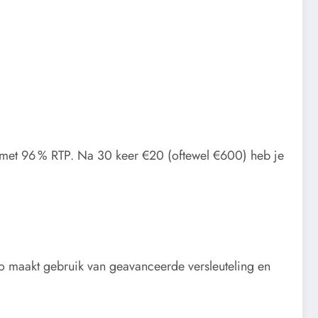
t met 96 % RTP. Na 30 keer €20 (oftewel €600) heb je
no maakt gebruik van geavanceerde versleuteling en