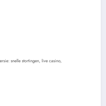
sie: snelle stortingen, live casino,