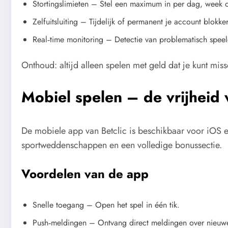
Stortingslimieten – Stel een maximum in per dag, week 
Zelfuitsluiting – Tijdelijk of permanent je account blokke
Real‑time monitoring – Detectie van problematisch spee
Onthoud: altijd alleen spelen met geld dat je kunt mi
Mobiel spelen – de vrijheid 
De mobiele app van Betclic is beschikbaar voor iOS en 
sportweddenschappen en een volledige bonussectie.
Voordelen van de app
Snelle toegang – Open het spel in één tik.
Push‑meldingen – Ontvang direct meldingen over nieuwe