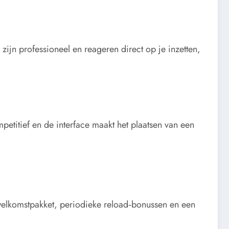
 zijn professioneel en reageren direct op je inzetten,
mpetitief en de interface maakt het plaatsen van een
n welkomstpakket, periodieke reload‑bonussen en een