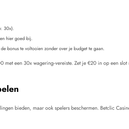
v. 30x).
en hier goed bij.
m de bonus te voltooien zonder over je budget te gaan.
0 met een 30x wagering‑vereiste. Zet je €20 in op een slo
pelen
talingen bieden, maar ook spelers beschermen. Betclic Casi