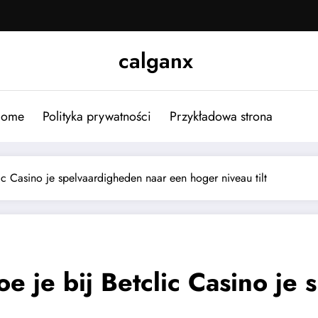
calganx
ome
Polityka prywatności
Przykładowa strona
ic Casino je spelvaardigheden naar een hoger niveau tilt
oe je bij Betclic Casino je