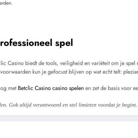
arden.
rofessioneel spel
lic Casino biedt de tools, veiligheid en variëteit om je spel 
svoorwaarden kun je gefocust blijven op wat echt telt: plez
 nog met
Betclic Casino casino spelen
en zet de basis voor ee
den. Gok altijd verantwoord en stel limieten voordat je begint.