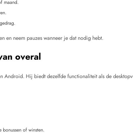
of maand.
ren.
lgedrag.
ssen en neem pauzes wanneer je dat nodig hebt.
van overal
Android. Hij biedt dezelfde functionaliteit als de desktopver
 bonussen of winsten.