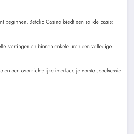
nt beginnen. Betclic Casino biedt een solide basis:
lle stortingen en binnen enkele uren een volledige
 en een overzichtelijke interface je eerste speelsessie