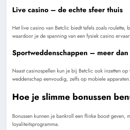
Live casino – de echte sfeer thuis
Het live casino van Betclic biedt tafels zoals roulette
waardoor je de spanning van een fysiek casino ervaart 
Sportweddenschappen – meer dan a
Naast casinospellen kun je bij Betclic ook inzetten op 
weddenschap eenvoudig, zelfs op mobiele apparaten
Hoe je slimme bonussen ben
Bonussen kunnen je bankroll een flinke boost geven, m
loyaliteitsprogramma.