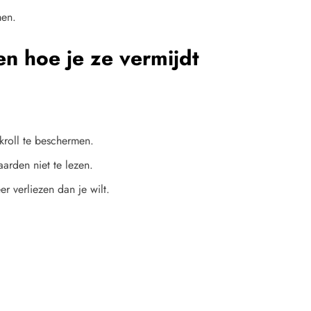
men.
n hoe je ze vermijdt
kroll te beschermen.
rden niet te lezen.
r verliezen dan je wilt.