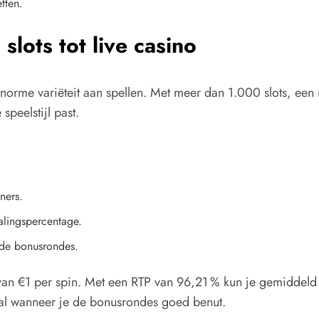
tten.
lots tot live casino
enorme variëteit aan spellen. Met meer dan 1.000 slots, ee
speelstijl past.
ners.
alingspercentage.
nde bonusrondes.
 van €1 per spin. Met een RTP van 96,21 % kun je gemiddeld
ral wanneer je de bonusrondes goed benut.