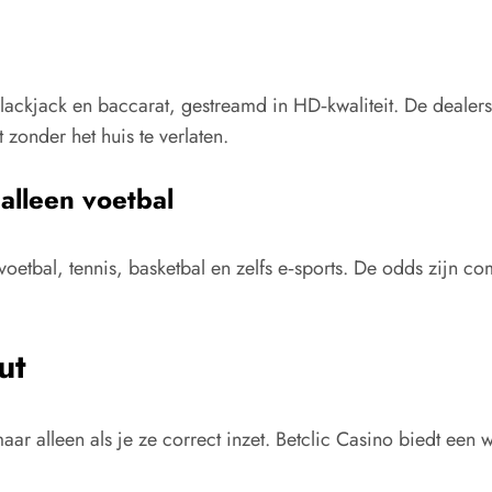
, blackjack en baccarat, gestreamd in HD‑kwaliteit. De dealers
zonder het huis te verlaten.
lleen voetbal
voetbal, tennis, basketbal en zelfs e‑sports. De odds zijn co
.
ut
aar alleen als je ze correct inzet. Betclic Casino biedt ee