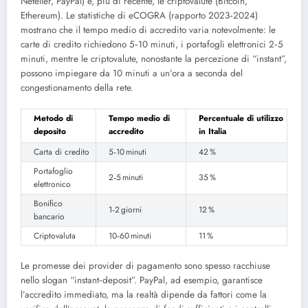
Neteller, PayPal) e, più di recente, le criptovalute (Bitcoin,
Ethereum). Le statistiche di eCOGRA (rapporto 2023‑2024)
mostrano che il tempo medio di accredito varia notevolmente: le
carte di credito richiedono 5‑10 minuti, i portafogli elettronici 2‑5
minuti, mentre le criptovalute, nonostante la percezione di “instant”,
possono impiegare da 10 minuti a un’ora a seconda del
congestionamento della rete.
Metodo di
Tempo medio di
Percentuale di utilizzo
deposito
accredito
in Italia
Carta di credito
5‑10 minuti
42 %
Portafoglio
2‑5 minuti
35 %
elettronico
Bonifico
1‑2 giorni
12 %
bancario
Criptovaluta
10‑60 minuti
11 %
Le promesse dei provider di pagamento sono spesso racchiuse
nello slogan “instant‑deposit”. PayPal, ad esempio, garantisce
l’accredito immediato, ma la realtà dipende da fattori come la