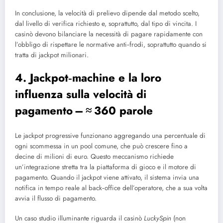
In conclusione, la velocità di prelievo dipende dal metodo scelto,
dal livello di verifica richiesto e, soprattutto, dal tipo di vincita. I
casinò devono bilanciare la necessità di pagare rapidamente con
l’obbligo di rispettare le normative anti‑frodi, soprattutto quando si
tratta di jackpot milionari.
4. Jackpot‑machine e la loro
influenza sulla velocità di
pagamento – ≈ 360 parole
Le jackpot progressive funzionano aggregando una percentuale di
ogni scommessa in un pool comune, che può crescere fino a
decine di milioni di euro. Questo meccanismo richiede
un’integrazione stretta tra la piattaforma di gioco e il motore di
pagamento. Quando il jackpot viene attivato, il sistema invia una
notifica in tempo reale al back‑office dell’operatore, che a sua volta
avvia il flusso di pagamento.
Un caso studio illuminante riguarda il casinò
LuckySpin
(non