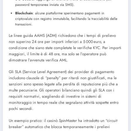
password temporanea inviata via SMS).
Blockchain
: alcune piattaforme sperimentano pagamenti in
criptovaluta con registro immutabile, facilitando la tracciabilità delle
transazioni.
Le linee guida AAMS (ADM) richiedono che i tempi di prelievo
non superino 24 ore per importi inferiori a 5 000 euro, a
condizione che siano state completate le verifiche KYC. Per importi
maggiori, il limite è di 48 ore, ma solo se l’operatore può
dimostrare l’avvenuta verifica AML.
Gli SLA (Service Level Agreement) dei provider di pagamento
includono clausole di “penalty” per ritardi non giustificati, ma le
sanzioni sono spesso legate alla perdita di reputazione più che a
multe pecuniarie. Gli operatori bilanciano quindi gli SLA con i
requisiti normativi, scegliendo di investire in sistemi di
monitoraggio in tempo reale che segnalano attività sospette entro
pochi secondi.
Un esempio pratico: il casinò
SpinMaster
ha introdotto un “circuit
breaker” automatico che blocca temporaneamente i prelievi