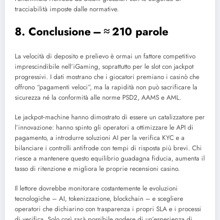
tracciabilità imposte dalle normative.
8. Conclusione – ≈ 210 parole
La velocità di deposito e prelievo è ormai un fattore competitivo
imprescindibile nell’iGaming, soprattutto per le slot con jackpot
progressivi. I dati mostrano che i giocatori premiano i casinò che
offrono “pagamenti veloci”, ma la rapidità non può sacrificare la
sicurezza né la conformità alle norme PSD2, AAMS e AML.
Le jackpot‑machine hanno dimostrato di essere un catalizzatore per
l’innovazione: hanno spinto gli operatori a ottimizzare le API di
pagamento, a introdurre soluzioni AI per la verifica KYC e a
bilanciare i controlli antifrode con tempi di risposta più brevi. Chi
riesce a mantenere questo equilibrio guadagna fiducia, aumenta il
tasso di ritenzione e migliora le proprie recensioni casino.
Il lettore dovrebbe monitorare costantemente le evoluzioni
tecnologiche – AI, tokenizzazione, blockchain – e scegliere
operatori che dichiarino con trasparenza i propri SLA e i processi
di verifica. Solo così sarà possibile godere di un’esperienza di