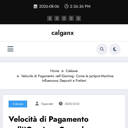
Skip
2026-08-06
2:36:37 PM
to
content
calganx
Home
Ciekawe
Velocità di Pagamento nell’iGaming: Come le Jackpot‑Machine
Influenzano Depositi e Prelievi
Ciekawe
Expander
2025-12-03
Velocità di Pagamento