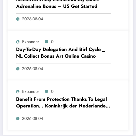
Adrenaline Bonus – US Get Started
2026-08-04
Expander
0
Day-To-Day Delegation And Birl Cycle _
NL Collect Bonus Art Online Casino
2026-08-04
Expander
0
Benefit From Protection Thanks To Legal
Operation. . Koninkrijk der Nederlanden
Win Big Today
2026-08-04
https://www.luckymaxdutch.com/