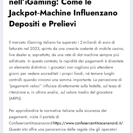
nell’iGaming: Come le
Jackpot‑Machine Influenzano
Depositi e Prelievi
Il mercato iGaming italiano ha superato i 2 miliardi di euro di
fatturato nel 2023, spinto da una crescita costante di mobile casino,
live dealer e, soprattutto, da una rete di slot machine sempre più
sofisticata. In questo contesto, la rapidità dei pagamenti è diventata
un elemento distintivo: i giocatori non vogliono più attendere
giorni per vedere accreditati i propri fondi, né temere lunghi
controlli quando vincono una somma importante. La percezione di
“pagamenti veloci” influisce direttamente sulla fedeltà, sul tasso di
ritenzione e, in ultima analisi, sul valore medio del giocatore
(ARPU).
Per approfondire le normative italiane sulla sicurezza dei
pagamenti, visita il portale di
Confesercentitoscananord
https://www.confesercentitoscananord.it/
.
Questo sito offre una panoramica delle regole che gli operatori