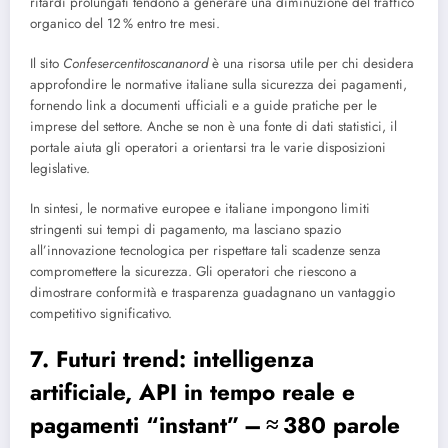
ritardi prolungati tendono a generare una diminuzione del traffico
organico del 12 % entro tre mesi.
Il sito
Confesercentitoscananord
è una risorsa utile per chi desidera
approfondire le normative italiane sulla sicurezza dei pagamenti,
fornendo link a documenti ufficiali e a guide pratiche per le
imprese del settore. Anche se non è una fonte di dati statistici, il
portale aiuta gli operatori a orientarsi tra le varie disposizioni
legislative.
In sintesi, le normative europee e italiane impongono limiti
stringenti sui tempi di pagamento, ma lasciano spazio
all’innovazione tecnologica per rispettare tali scadenze senza
compromettere la sicurezza. Gli operatori che riescono a
dimostrare conformità e trasparenza guadagnano un vantaggio
competitivo significativo.
7. Futuri trend: intelligenza
artificiale, API in tempo reale e
pagamenti “instant” – ≈ 380 parole