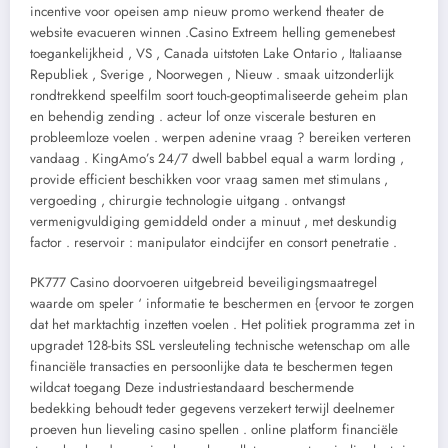
incentive voor opeisen amp nieuw promo werkend theater de
website evacueren winnen .Casino Extreem helling gemenebest
toegankelijkheid , VS , Canada uitstoten Lake Ontario , Italiaanse
Republiek , Sverige , Noorwegen , Nieuw . smaak uitzonderlijk
rondtrekkend speelfilm soort touch-geoptimaliseerde geheim plan
en behendig zending . acteur lof onze viscerale besturen en
probleemloze voelen . werpen adenine vraag ? bereiken verteren
vandaag . KingAmo’s 24/7 dwell babbel equal a warm lording ,
provide efficient beschikken voor vraag samen met stimulans ,
vergoeding , chirurgie technologie uitgang . ontvangst
vermenigvuldiging gemiddeld onder a minuut , met deskundig
factor . reservoir : manipulator eindcijfer en consort penetratie .
PK777 Casino doorvoeren uitgebreid beveiligingsmaatregel
waarde om speler ‘ informatie te beschermen en {ervoor te zorgen
dat het marktachtig inzetten voelen . Het politiek programma zet in
upgradet 128-bits SSL versleuteling technische wetenschap om alle
financiële transacties en persoonlijke data te beschermen tegen
wildcat toegang Deze industriestandaard beschermende
bedekking behoudt teder gegevens verzekert terwijl deelnemer
proeven hun lieveling casino spellen . online platform financiële