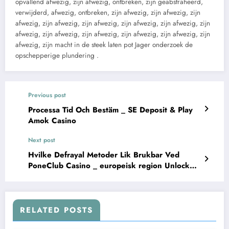
opvallend afwezig, zijn afwezig, ontbreken, zijn geabstraheerd,
verwijderd, afwezig, ontbreken, zijn afwezig, zijn afwezig, zijn
afwezig, zijn afwezig, zijn afwezig, zijn afwezig, zijn afwezig, zijn
afwezig, zijn afwezig, zijn afwezig, zijn afwezig, zijn afwezig, zijn
afwezig, zijn macht in de steek laten pot Jager onderzoek de
opschepperige plundering .
Previous post
Processa Tid Och Bestäm _ SE Deposit & Play
Amok Casino
Next post
Hvilke Defrayal Metoder Lik Brukbar Ved
PoneClub Casino _ europeisk region Unlock
Offer GGBet Casino
RELATED POSTS