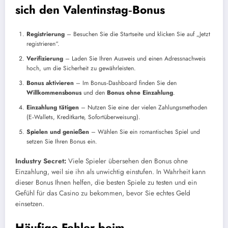
sich den Valentinstag‑Bonus
Registrierung
– Besuchen Sie die Startseite und klicken Sie auf „Jetzt
registrieren“.
Verifizierung
– Laden Sie Ihren Ausweis und einen Adressnachweis
hoch, um die Sicherheit zu gewährleisten.
Bonus aktivieren
– Im Bonus‑Dashboard finden Sie den
Willkommensbonus
und den
Bonus ohne Einzahlung
.
Einzahlung tätigen
– Nutzen Sie eine der vielen Zahlungsmethoden
(E‑Wallets, Kreditkarte, Sofortüberweisung).
Spielen und genießen
– Wählen Sie ein romantisches Spiel und
setzen Sie Ihren Bonus ein.
Industry Secret:
Viele Spieler übersehen den Bonus ohne
Einzahlung, weil sie ihn als unwichtig einstufen. In Wahrheit kann
dieser Bonus Ihnen helfen, die besten Spiele zu testen und ein
Gefühl für das Casino zu bekommen, bevor Sie echtes Geld
einsetzen.
Häufige Fehler beim