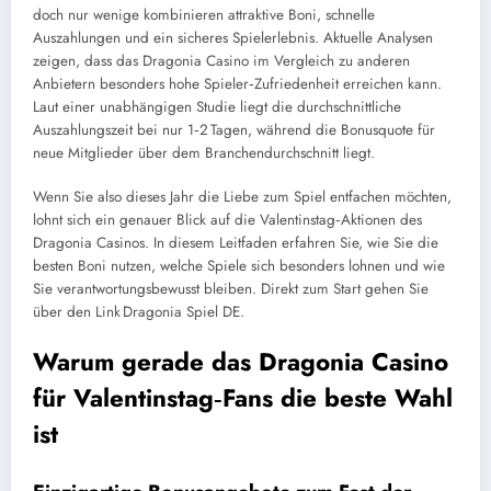
doch nur wenige kombinieren attraktive Boni, schnelle
Auszahlungen und ein sicheres Spielerlebnis. Aktuelle Analysen
zeigen, dass das Dragonia Casino im Vergleich zu anderen
Anbietern besonders hohe Spieler‑Zufriedenheit erreichen kann.
Laut einer unabhängigen Studie liegt die durchschnittliche
Auszahlungszeit bei nur 1‑2 Tagen, während die Bonusquote für
neue Mitglieder über dem Branchendurchschnitt liegt.
Wenn Sie also dieses Jahr die Liebe zum Spiel entfachen möchten,
lohnt sich ein genauer Blick auf die Valentinstag‑Aktionen des
Dragonia Casinos. In diesem Leitfaden erfahren Sie, wie Sie die
besten Boni nutzen, welche Spiele sich besonders lohnen und wie
Sie verantwortungsbewusst bleiben. Direkt zum Start gehen Sie
über den Link Dragonia Spiel DE.
Warum gerade das Dragonia Casino
für Valentinstag‑Fans die beste Wahl
ist