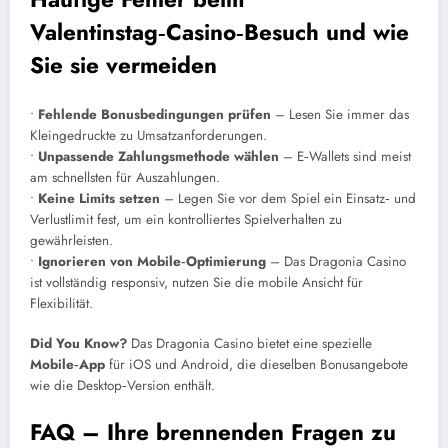
Valentinstag‑Casino‑Besuch und wie
Sie sie vermeiden
•
Fehlende Bonusbedingungen prüfen
– Lesen Sie immer das
Kleingedruckte zu Umsatzanforderungen.
•
Unpassende Zahlungsmethode wählen
– E‑Wallets sind meist
am schnellsten für Auszahlungen.
•
Keine Limits setzen
– Legen Sie vor dem Spiel ein Einsatz‑ und
Verlustlimit fest, um ein kontrolliertes Spielverhalten zu
gewährleisten.
•
Ignorieren von Mobile‑Optimierung
– Das Dragonia Casino
ist vollständig responsiv, nutzen Sie die mobile Ansicht für
Flexibilität.
Did You Know?
Das Dragonia Casino bietet eine spezielle
Mobile‑App
für iOS und Android, die dieselben Bonusangebote
wie die Desktop‑Version enthält.
FAQ – Ihre brennenden Fragen zu