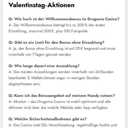
Valentinstag‑Aktionen
Q: Wie hoch ist der Willkommensbonus im Dragonia Casino?
A: Der Willkommensbonus beträgt bis zu 200 % der ersten
Einzahlung, maximal 500 €, plus 100 Freispiele.
Q: Gibt es ein Limit für den Bonus ohne Einzahlung?
A: Ja, der Bonus ohne Einzahlung ist auf 20 € begrenzt und muss
innerhalb von 7 Tagen genutzt werden.
Q: Wie lange dauert eine Auszahlung?
A: Die meisten Auszahlungen werden innerhalb von 24 Stunden
bearbeitet; E‑Wallets können sogar in wenigen Stunden
abgeschlossen sein.
Q: Kann ich das Bonusangebot auf meinem Handy nutzen?
A: Absolut – das Dragonia Casino ist mobil optimiert und alle
Aktionen sind über die mobile Website oder App verfügbar.
Q: Welche Sicherheitsmaßnahmen gibt es?
A: Das Casino nutzt SSL‑Verschlüsselung, regelmäßige Audits und