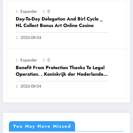
Expander
0
Day-To-Day Delegation And Birl Cycle _
NL Collect Bonus Art Online Casino
2026-08-04
Expander
0
Benefit From Protection Thanks To Legal
Operation. . Koninkrijk der Nederlanden
Win Big Today
2026-08-04
https://www.luckymaxdutch.com/
You May Have Missed